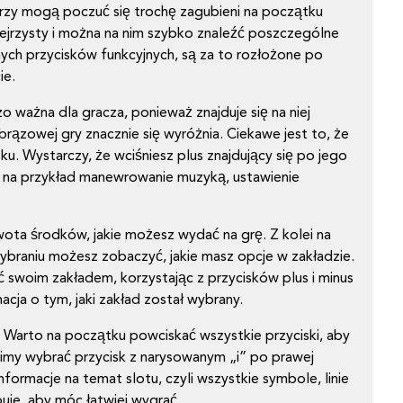
rzy mogą poczuć się trochę zagubieni na początku
zejrzysty i można na nim szybko znaleźć poszczególne
nych przycisków funkcyjnych, są za to rozłożone po
ie.
o ważna dla gracza, ponieważ znajduje się na niej
 brązowej gry znacznie się wyróżnia. Ciekawe jest to, że
ku. Wystarczy, że wciśniesz plus znajdujący się po jego
ji, na przykład manewrowanie muzyką, ustawienie
wota środków, jakie możesz wydać na grę. Z kolei na
ybraniu możesz zobaczyć, jakie masz opcje w zakładzie.
swoim zakładem, korzystając z przycisków plus i minus
acja o tym, jaki zakład został wybrany.
Warto na początku powciskać wszystkie przyciski, aby
imy wybrać przycisk z narysowanym „i” po prawej
nformacje na temat slotu, czyli wszystkie symbole, linie
uje, aby móc łatwiej wygrać.