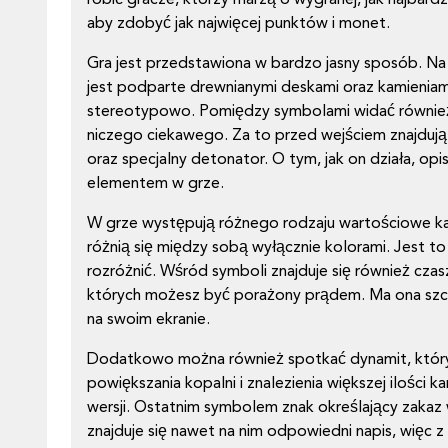
aby zdobyć jak najwięcej punktów i monet.
Gra jest przedstawiona w bardzo jasny sposób. Na 
jest podparte drewnianymi deskami oraz kamieniami
stereotypowo. Pomiędzy symbolami widać również wn
niczego ciekawego. Za to przed wejściem znajdują
oraz specjalny detonator. O tym, jak on działa, o
elementem w grze.
W grze występują różnego rodzaju wartościowe ka
różnią się między sobą wyłącznie kolorami. Jest 
rozróżnić. Wśród symboli znajduje się również czas
których możesz być porażony prądem. Ma ona szcz
na swoim ekranie.
Dodatkowo można również spotkać dynamit, który 
powiększania kopalni i znalezienia większej ilości
wersji. Ostatnim symbolem znak określający zakaz w
znajduje się nawet na nim odpowiedni napis, więc z