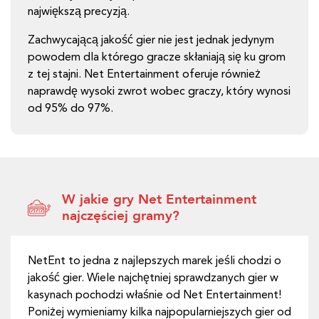
największą precyzją.
Zachwycającą jakość gier nie jest jednak jedynym
powodem dla którego gracze skłaniają się ku grom
z tej stajni. Net Entertainment oferuje również
naprawdę wysoki zwrot wobec graczy, który wynosi
od 95% do 97%.
W jakie gry Net Entertainment
najczęściej gramy?
NetEnt to jedna z najlepszych marek jeśli chodzi o
jakość gier. Wiele najchętniej sprawdzanych gier w
kasynach pochodzi właśnie od Net Entertainment!
Poniżej wymieniamy kilka najpopularniejszych gier od