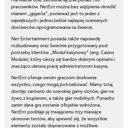
i na Malcie oraz zatrudnia łącznie ponad 700
pracowników. NetEnt można bez wątpienia określić
mianem „giganta”, ponieważ jest to jeden z
największych i jednocześnie najlepiej ocenianych
dostawców oprogramowania na świecie.
Net Entertainment posiada także naprawdę
rozbudowany oraz świetnie przygotowany pod
potrzeby klientów „Moduł kasynowy” (ang. Casino
Module), który cieszy się bardzo dobrymi opiniami i
znacząco ułatwia pracę administratorom kasyna.
NetEnt oferuje swoim graczom dosłownie
wszystko, czego mogą potrzebować. Mamy tutaj
dostęp zarówno do szerokiej gamy slotów, gier na
żywo z krupierem, a także gier mobilnych. Ponadto
zanim dana gra zostanie oficjalnie wdrożona,
NetEnt poddaje ją trwającemu trzy miesiące
okresowi testów, aby upewnić się, że wszystkie
elementy zostały dopracowane z możliwie