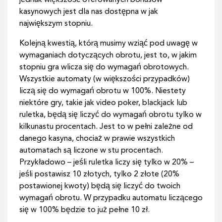
jednak większość oferowanych bonusów
kasynowych jest dla nas dostępna w jak
największym stopniu.
Kolejną kwestią, którą musimy wziąć pod uwagę w
wymaganiach dotyczących obrotu, jest to, w jakim
stopniu gra wlicza się do wymagań obrotowych.
Wszystkie automaty (w większości przypadków)
liczą się do wymagań obrotu w 100%. Niestety
niektóre gry, takie jak video poker, blackjack lub
ruletka, będą się liczyć do wymagań obrotu tylko w
kilkunastu procentach. Jest to w pełni zależne od
danego kasyna, chociaż w prawie wszystkich
automatach są liczone w stu procentach.
Przykładowo – jeśli ruletka liczy się tylko w 20% –
jeśli postawisz 10 złotych, tylko 2 złote (20%
postawionej kwoty) będą się liczyć do twoich
wymagań obrotu. W przypadku automatu liczącego
się w 100% będzie to już pełne 10 zł.