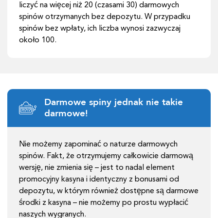
liczyć na więcej niż 20 (czasami 30) darmowych
spinów otrzymanych bez depozytu. W przypadku
spinów bez wpłaty, ich liczba wynosi zazwyczaj
około 100.
Darmowe spiny jednak nie takie
darmowe!
Nie możemy zapominać o naturze darmowych
spinów. Fakt, że otrzymujemy całkowicie darmową
wersję, nie zmienia się – jest to nadal element
promocyjny kasyna i identyczny z bonusami od
depozytu, w którym również dostępne są darmowe
środki z kasyna – nie możemy po prostu wypłacić
naszych wygranych.