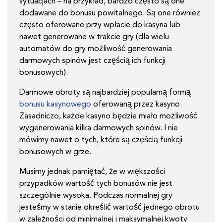
sytuacjach – na przykład, bardzo często są one
dodawane do bonusu powitalnego. Są one również
często oferowane przy wpłacie do kasyna lub
nawet generowane w trakcie gry (dla wielu
automatów do gry możliwość generowania
darmowych spinów jest częścią ich funkcji
bonusowych).
Darmowe obroty są najbardziej popularną formą
bonusu kasynowego
oferowaną przez kasyno.
Zasadniczo, każde kasyno będzie miało możliwość
wygenerowania kilka darmowych spinów. I nie
mówimy nawet o tych, które są częścią funkcji
bonusowych w grze.
Musimy jednak pamiętać, że w większości
przypadków wartość tych bonusów nie jest
szczególnie wysoka. Podczas normalnej gry
jesteśmy w stanie określić wartość jednego obrotu
w zależności od minimalnej i maksymalnej kwoty