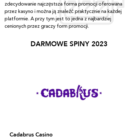
zdecydowanie najczęstsza forma promocji oferowana
przez kasyno i można ją znaleźć praktycznie na każdej
platformie. A przy tym jest to jedna z najbardziej
cenionych przez graczy form promocji.
DARMOWE SPINY 2023
Cadabrus Casino