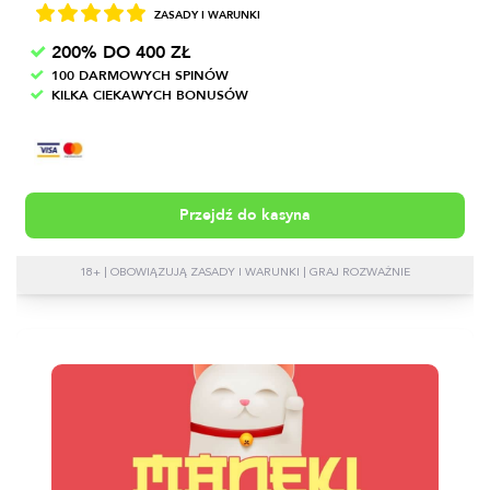
ZASADY I WARUNKI
200% DO 400 ZŁ
100 DARMOWYCH SPINÓW
KILKA CIEKAWYCH BONUSÓW
Przejdź do kasyna
18+ | OBOWIĄZUJĄ ZASADY I WARUNKI | GRAJ ROZWAŻNIE