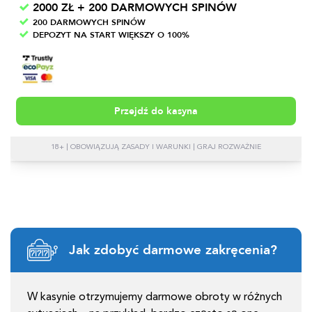
2000 ZŁ + 200 DARMOWYCH SPINÓW
200 DARMOWYCH SPINÓW
DEPOZYT NA START WIĘKSZY O 100%
Przejdź do kasyna
18+ | OBOWIĄZUJĄ ZASADY I WARUNKI | GRAJ ROZWAŻNIE
Jak zdobyć darmowe zakręcenia?
W kasynie otrzymujemy darmowe obroty w różnych