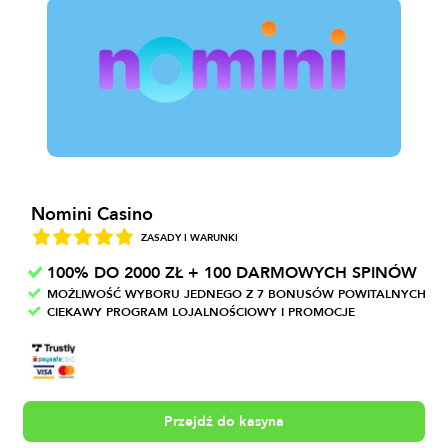
Nomini Casino
ZASADY I WARUNKI
100% DO 2000 ZŁ + 100 DARMOWYCH SPINÓW
MOŻLIWOŚĆ WYBORU JEDNEGO Z 7 BONUSÓW POWITALNYCH
CIEKAWY PROGRAM LOJALNOŚCIOWY I PROMOCJE
Przejdź do kasyna