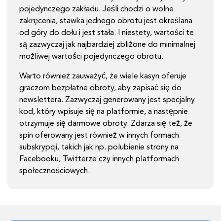
pojedynczego zakładu. Jeśli chodzi o wolne
zakręcenia, stawka jednego obrotu jest określana
od góry do dołu i jest stała. I niestety, wartości te
są zazwyczaj jak najbardziej zbliżone do minimalnej
możliwej wartości pojedynczego obrotu.
Warto również zauważyć, że wiele kasyn oferuje
graczom bezpłatne obroty, aby zapisać się do
newslettera. Zazwyczaj generowany jest specjalny
kod, który wpisuje się na platformie, a następnie
otrzymuje się darmowe obroty. Zdarza się też, że
spin oferowany jest również w innych formach
subskrypcji, takich jak np. polubienie strony na
Facebooku, Twitterze czy innych platformach
społecznościowych.