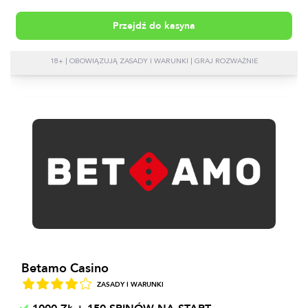
Przejdź do kasyna
18+ | OBOWIĄZUJĄ ZASADY I WARUNKI | GRAJ ROZWAŻNIE
Betamo Casino
ZASADY I WARUNKI