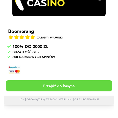
Boomerang
ZASADY I WARUNKI
100% DO 2000 ZŁ
DUŻA ILOŚĆ GIER
200 DARMOWYCH SPINÓW
Przejdź do kasyna
18+ | OBOWIĄZUJĄ ZASADY I WARUNKI | GRAJ ROZWAŻNIE