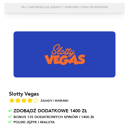
18+ | OBOWIĄZUJĄ ZASADY I WARUNKI | GRAJ ROZWAŻNIE
Slotty Vegas
ZASADY I WARUNKI
ZDOBĄDŹ DODATKOWE 1400 ZŁ
BONUS 135 DODATKOWYCH SPINÓW I 1400 ZŁ
POLSKI JĘZYK I WALUTA