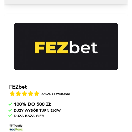
FEZbet
ZASADY I WARUNKI
100% DO 500 ZŁ
DUŻY WYBÓR TURNIEJÓW
DUŻA BAZA GIER