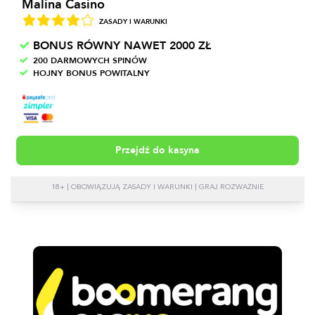
Malina Casino
ZASADY I WARUNKI
BONUS RÓWNY NAWET 2000 ZŁ
200 DARMOWYCH SPINÓW
HOJNY BONUS POWITALNY
Przejdź do kasyna
18+ | OBOWIĄZUJĄ ZASADY I WARUNKI | GRAJ ROZWAŻNIE