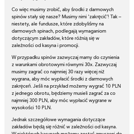
Co więc musimy zrobić, aby środki z darmowych
spinów stały się nasze? Musimy nimi 'zakręcić’! Tak –
niestety, ale fundusze, które zdobyliśmy na
darmowych spinach, podlegają wymaganiom
dotyczącym zakładów, które różnią się w
zależności od kasyna i promocji.
W przypadku spinów zazwyczaj mamy do czynienia
z warunkami obrotowymi równymi 30x. Zazwyczaj
musimy zagrać co najmniej 30 razy więcej niż
wygrana, aby móc wypłacić środki z darmowych
zakręceń. Jeśli na przykład możemy wygrać 10 PLN
z jednego obrotu, będziemy musieli zagrać za co
najmniej 300 PLN, aby móc wypłacić wygrane w
wysokości 10 PLN.
Jednak szczegółowe wymagania dotyczące
zakładów będą się różnić w zależności od kasyna.