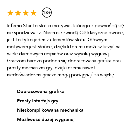
Inferno Star to slot o motywie, którego z pewnością się
nie spodziewasz. Niech nie zwiodą Cię klasyczne owoce,
jest to tylko jeden z elementów slotu. Głównym
motywem jest słońce, dzięki któremu możesz liczyć na
wiele darmowych respinów oraz wysoką wygraną.
Graczom bardzo podoba się dopracowana grafika oraz
prosty mechanizm gry, dzięki czemu nawet
niedoświadczeni gracze mogą pociągnąć za wajchę.
Dopracowana grafika
Prosty interfejs gry
Nieskomplikowana mechanika
Możliwość dużej wygranej