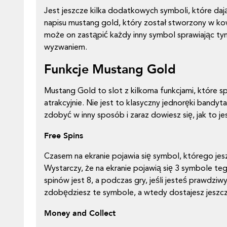
Jest jeszcze kilka dodatkowych symboli, które dają
napisu mustang gold, który został stworzony w kowb
może on zastąpić każdy inny symbol sprawiając tym
wyzwaniem.
Funkcje Mustang Gold
Mustang Gold to slot z kilkoma funkcjami, które s
atrakcyjnie. Nie jest to klasyczny jednoręki bandyt
zdobyć w inny sposób i zaraz dowiesz się, jak to je
Free Spins
Czasem na ekranie pojawia się symbol, którego jesz
Wystarczy, że na ekranie pojawią się 3 symbole t
spinów jest 8, a podczas gry, jeśli jesteś prawdzi
zdobędziesz te symbole, a wtedy dostajesz jeszcz
Money and Collect