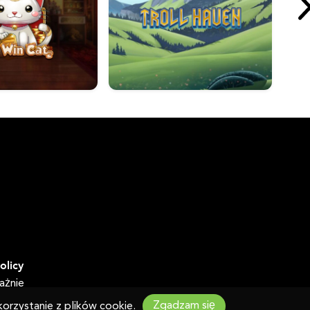
cat
Troll Haven
Im
R
Play’n GO
er:
Game provider:
Endorphina
Gam
Mic
 TO PLAY
FREE TO PLAY
olicy
ażnie
Zgadzam się
 korzystanie z plików
cookie
.