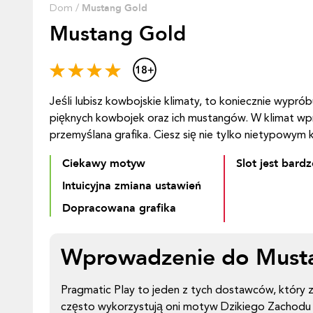
Mustang Gold
Dom
/
Mustang Gold
Jeśli lubisz kowbojskie klimaty, to koniecznie wyp
pięknych kowbojek oraz ich mustangów. W klimat w
przemyślana grafika. Ciesz się nie tylko nietypowym 
Ciekawy motyw
Slot jest bard
Intuicyjna zmiana ustawień
Dopracowana grafika
Wprowadzenie do Must
Pragmatic Play to jeden z tych dostawców, który 
często wykorzystują oni motyw Dzikiego Zachodu 