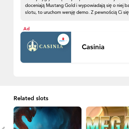
doceniają Mustang Gold i wypowiadają się o niej 
slotu, to uruchom wersję demo. Z pewnością Ci si
Ad
Casinia
Related slots