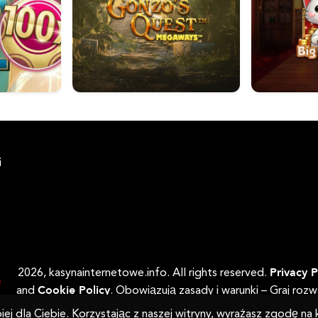
Gonzo’s Quest
Big win 
tion
NetEnt
Game provider:
Game provid
i
AY
FREE TO PLAY
FREE
Privacy P
2026, kasynainternetowe.info. All rights reserved.
Cookie Policy
and
.
Obowiązują zasady i warunki
–
Graj rozw
ej dla Ciebie. Korzystając z naszej witryny, wyrażasz zgodę na