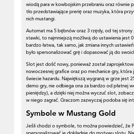
wiodą para w kowbojskim przebraniu oraz równie pi
tło przedstawiające prerię oraz muzyka, która prz
nich mustangi.
Automat ma 5 bębnów oraz 3 rzędy, od tej strony p
stawki, to najmniejszą możliwą do ustawienia jest 0.
bardzo łatwa, tak samo, jak zmiana innych ustawi
było spersonalizować grę i dopasować ją do swoic
Slot jest dość nowy, ponieważ został zaprojektow
nowoczesnej grafice oraz po mechanice gry, która 
świecie hazardu. Największą wygraną w grze jest 
demo gry, nie odbiega ona za bardzo od płatnej we
pieniędzy), a dzięki niej można wyczuć slot, zobac
w niego zagrać. Graczom zazwyczaj podoba się intu
Symbole w Mustang Gold
Jeśli chodzi o symbole, to można powiedzieć, że P
spersonalizować je dokładnie do motywu slotu. N