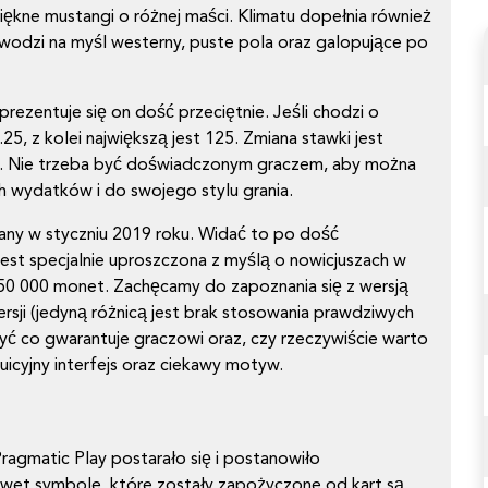
ękne mustangi o różnej maści. Klimatu dopełnia również
ywodzi na myśl westerny, puste pola oraz galopujące po
rezentuje się on dość przeciętnie. Jeśli chodzi o
25, z kolei największą jest 125. Zmiana stawki jest
eń. Nie trzeba być doświadczonym graczem, aby można
h wydatków i do swojego stylu grania.
any w styczniu 2019 roku. Widać to po dość
jest specjalnie uproszczona z myślą o nowicjuszach w
250 000 monet. Zachęcamy do zapoznania się z wersją
rsji (jedyną różnicą jest brak stosowania prawdziwych
zyć co gwarantuje graczowi oraz, czy rzeczywiście warto
icyjny interfejs oraz ciekawy motyw.
ragmatic Play postarało się i postanowiło
awet symbole, które zostały zapożyczone od kart są