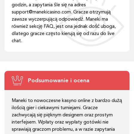
godzin, a zapytania śle się na adres
support@manekicasino.com. Gracze otrzymują
zawsze wyczerpującą odpowiedź. Maneki ma
również sekcję FAQ, jest ona jednak dość uboga,
dlatego gracze często kierują się od razu do live
chat.
Podsumowanie i ocena
Maneki to nowoczesne kasyno online z bardzo dużą
ilością gier i ciekawymi turniejami. Gracze
zachwycają się pięknym designem oraz prostym
interfejsem. Wpłaty oraz wypłaty gotówki nie
sprawiają graczom problemu, a w razie zapytania