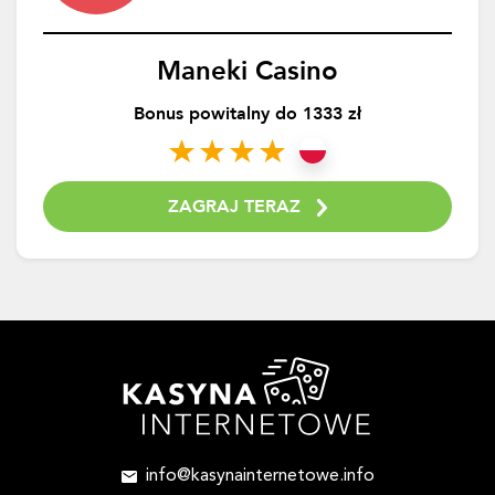
Maneki Casino
Bonus powitalny do 1333 zł
ZAGRAJ TERAZ
info@kasynainternetowe.info