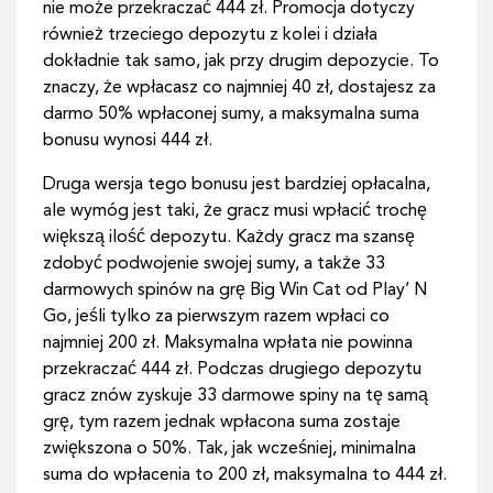
nie może przekraczać 444 zł. Promocja dotyczy
również trzeciego depozytu z kolei i działa
dokładnie tak samo, jak przy drugim depozycie. To
znaczy, że wpłacasz co najmniej 40 zł, dostajesz za
darmo 50% wpłaconej sumy, a maksymalna suma
bonusu wynosi 444 zł.
Druga wersja tego bonusu jest bardziej opłacalna,
ale wymóg jest taki, że gracz musi wpłacić trochę
większą ilość depozytu. Każdy gracz ma szansę
zdobyć podwojenie swojej sumy, a także 33
darmowych spinów na grę Big Win Cat od Play’ N
Go, jeśli tylko za pierwszym razem wpłaci co
najmniej 200 zł. Maksymalna wpłata nie powinna
przekraczać 444 zł. Podczas drugiego depozytu
gracz znów zyskuje 33 darmowe spiny na tę samą
grę, tym razem jednak wpłacona suma zostaje
zwiększona o 50%. Tak, jak wcześniej, minimalna
suma do wpłacenia to 200 zł, maksymalna to 444 zł.