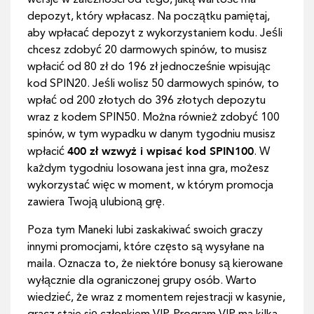
wersje w zależności od tego, jaką wartość ma
depozyt, który wpłacasz. Na początku pamiętaj,
aby wpłacać depozyt z wykorzystaniem kodu. Jeśli
chcesz zdobyć 20 darmowych spinów, to musisz
wpłacić od 80 zł do 196 zł jednocześnie wpisując
kod SPIN20. Jeśli wolisz 50 darmowych spinów, to
wpłać od 200 złotych do 396 złotych depozytu
wraz z kodem SPIN50. Można również zdobyć 100
spinów, w tym wypadku w danym tygodniu musisz
400 zł wzwyż i wpisać kod SPIN100
wpłacić
. W
każdym tygodniu losowana jest inna gra, możesz
wykorzystać więc w moment, w którym promocja
zawiera Twoją ulubioną grę.
Poza tym Maneki lubi zaskakiwać swoich graczy
innymi promocjami, które często są wysyłane na
maila. Oznacza to, że niektóre bonusy są kierowane
wyłącznie dla ograniczonej grupy osób. Warto
wiedzieć, że wraz z momentem rejestracji w kasynie,