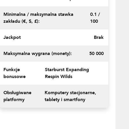
Minimalna / maksymalna stawka
0.1 /
zakładu (€, $, £):
100
Jackpot
Brak
Maksymalna wygrana (monety):
50 000
Funkcje
Starburst Expanding
bonusowe
Respin Wilds
Obsługiwane
Komputery stacjonarne,
platformy
tablety i smartfony