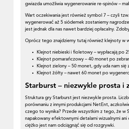
gwiazda umożliwia wygenerowanie re-spinów – mak
Wart oczekiwania jest również symbol 7 – czyli tzw
wygenerować aż 5 siódemek zostaniemy nagrodzen
jest jednak dla nas nawet bardziej opłacalny. Zdo
Oprócz tego znajdziemy tutaj również klejnoty w w
Klejnot niebieski i fioletowy – wypłacają po
Klejnot pomarańczowy – 40 monet po zebrani
Klejnot zielony – 50 monet, gdy uda nam się 
Klejnot żółty – nawet 60 monet po wygenero
Starburst – niezwykle prosta 
Struktura gry Starburst jest niezwykle prosta. Lic
porównaniu z innymi produkcjami NetEnt, aczkolwie
czego to wynika? Przede wszystkim z tego, że w St
napakowany efektownymi detalami wizualnymi ani c
ciężko jest nam odciągnąć się od rozgrywki.