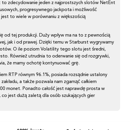
est to zdecydowanie jeden z najprostszych slotów NetEnt
bonusowych, progresywnego jackpota i możliwość
jest to wiele w porównaniu z większością
ię od tej produkcji. Duży wpływ ma na to z pewnością
j, jak i od prawej. Dzięki temu w Starburst wygrywamy
otów. O ile poziom Volatility tego slotu jest średni,
to. Również utrudnia to oderwanie się od rozgrywki,
awia, że mamy ochotę kontynuować grę.
ikiem RTP równym 96.1%, posiada rozsądnie ustalony
o zakładu, a także pozwala nam zgarnąć całkiem
000 monet. Ponadto całość jest naprawdę prosta w
 co jest dużą zaletą dla osób szukających gier