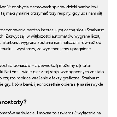
liwość zdobycia darmowych spinów dzięki symbolowi
taj maksymalnie otrzymać trzy respiny, gdy uda nam się
zdecydowanie bardzo interesującą cechą slotu Starburst
ch. Zazwyczaj, w większości automatów wygrane liczą
u Starburst wygrana zostanie nam naliczona również od
ierunku – wystarczy, że wygenerujemy upragnione
 postaci bonusów – z pewnością możemy się tutaj
ki NetEnt – wiele gier z tej stajni wzbogaconych zostało
 często robiące wrażenie efekty graficzne. Starburst
e gry, która bawi, i jednocześnie opiera się na niezwykle
prostoty?
tomatów na świecie. I można to stwierdzić wyłącznie na