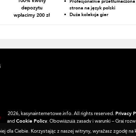
100% kwoty
Profesjonalnie przetłumaczona
depozytu
strona na język polski
Duża kolekcja gier
wpłacimy 200 zł
i
Privacy P
2026, kasynainternetowe.info. All rights reserved.
Cookie Policy
and
.
Obowiązują zasady i warunki
–
Graj rozw
ej dla Ciebie. Korzystając z naszej witryny, wyrażasz zgodę na