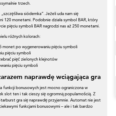
symalnie trzech.
. „szczęśliwa siódemka”. Jeżeli uda nam się
i 120 monetami. Podobnie działa symbol BAR, który
bycie pięciu symboli BAR nagrodzi nas aż 250 monetami.
ielu różnych kolorach:
 25 monet po wygenerowaniu pięciu symboli
u pięciu symboli
zebrać pięć zielonych klejnotów
waniu pięciu symboli
i zarazem naprawdę wciągająca gra
zba funkcji bonusowych jest mocno ograniczona w
k slot ten i tak cieszy się ogromną popularnością. Z
arburst gra się naprawdę przyjemnie. Automat nie jest
iekawymi funkcjami bonusowymi – ale i tak bardzo