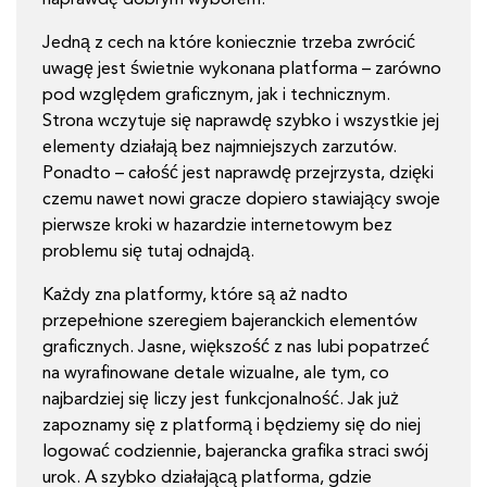
Jedną z cech na które koniecznie trzeba zwrócić
uwagę jest świetnie wykonana platforma – zarówno
pod względem graficznym, jak i technicznym.
Strona wczytuje się naprawdę szybko i wszystkie jej
elementy działają bez najmniejszych zarzutów.
Ponadto – całość jest naprawdę przejrzysta, dzięki
czemu nawet nowi gracze dopiero stawiający swoje
pierwsze kroki w hazardzie internetowym bez
problemu się tutaj odnajdą.
Każdy zna platformy, które są aż nadto
przepełnione szeregiem bajeranckich elementów
graficznych. Jasne, większość z nas lubi popatrzeć
na wyrafinowane detale wizualne, ale tym, co
najbardziej się liczy jest funkcjonalność. Jak już
zapoznamy się z platformą i będziemy się do niej
logować codziennie, bajerancka grafika straci swój
urok. A szybko działającą platforma, gdzie