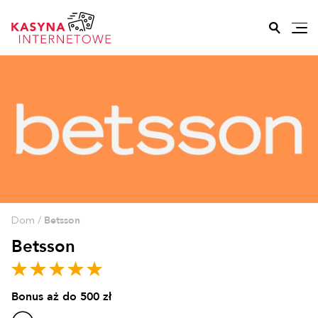
Betsson
Dom
/
Betsson
Bonus aż do 500 zł