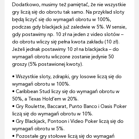
Dodatkowo, musimy też pamiętać, że nie wszystkie
gry liczą się do obrotu tak samo. Na przykład sloty
będą liczyć się do wymagań obrotu w 100%,
podczas gdy blackjack już zaledwie w 5%. W sensie,
gdy postawimy np. 10 zł na jeden z video slotów –
do obrotu wliczy się pełna kwota zakładu (10 zł).
Jeżeli jednak postawimy 10 zł na blackjacka – do
wymagań obrotu wliczone zostanie jedynie 50
groszy (5% postawionej kwoty).
• Wszystkie sloty, zdrapki, gry losowe liczą się do
wymagań obrotu w 100%.
• Caribbean Stud liczy się do wymagań obrotu w
50%, a Texas Hold’em w 20%.
• Gry Roulette, Baccarat, Punto Banco i Oasis Poker
liczą się do wymagań obrotu w 10%.
• Gry Blackjack, Pontoon i Video Poker liczą się do
wymagań obrotu w 5%.
• Pozostałe gry stołowe liczą się do wymagań