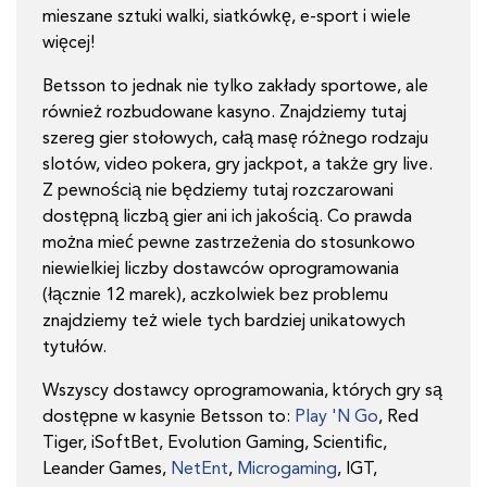
mieszane sztuki walki, siatkówkę, e-sport i wiele
więcej!
Betsson to jednak nie tylko zakłady sportowe, ale
również rozbudowane kasyno. Znajdziemy tutaj
szereg gier stołowych, całą masę różnego rodzaju
slotów, video pokera, gry jackpot, a także gry live.
Z pewnością nie będziemy tutaj rozczarowani
dostępną liczbą gier ani ich jakością. Co prawda
można mieć pewne zastrzeżenia do stosunkowo
niewielkiej liczby dostawców oprogramowania
(łącznie 12 marek), aczkolwiek bez problemu
znajdziemy też wiele tych bardziej unikatowych
tytułów.
Wszyscy dostawcy oprogramowania, których gry są
dostępne w kasynie Betsson to:
Play 'N Go
, Red
Tiger, iSoftBet, Evolution Gaming, Scientific,
Leander Games,
NetEnt
,
Microgaming
, IGT,