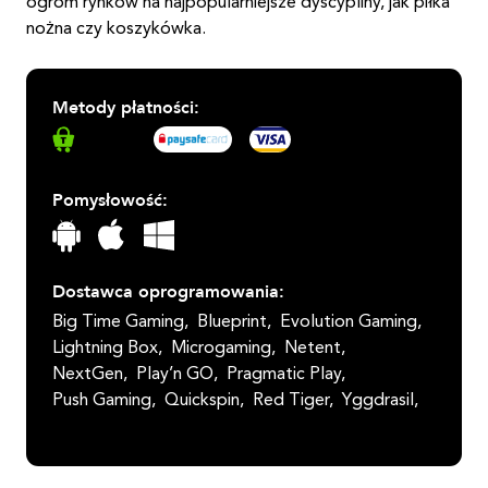
ogrom rynków na najpopularniejsze dyscypliny, jak piłka
nożna czy koszykówka.
Metody płatności:
Pomysłowość:
Dostawca oprogramowania:
Big Time Gaming,
Blueprint,
Evolution Gaming,
Lightning Box,
Microgaming,
Netent,
NextGen,
Play’n GO,
Pragmatic Play,
Push Gaming,
Quickspin,
Red Tiger,
Yggdrasil,