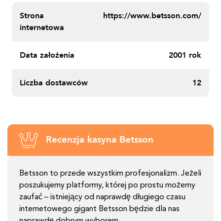
Strona
https://www.betsson.com/
internetowa
Data założenia
2001 rok
Liczba dostawców
12
Recenzja kasyna Betsson
Betsson to przede wszystkim profesjonalizm. Jeżeli
poszukujemy platformy, której po prostu możemy
zaufać – istniejący od naprawdę długiego czasu
internetowego gigant Betsson będzie dla nas
naprawdę dobrym wyborem.