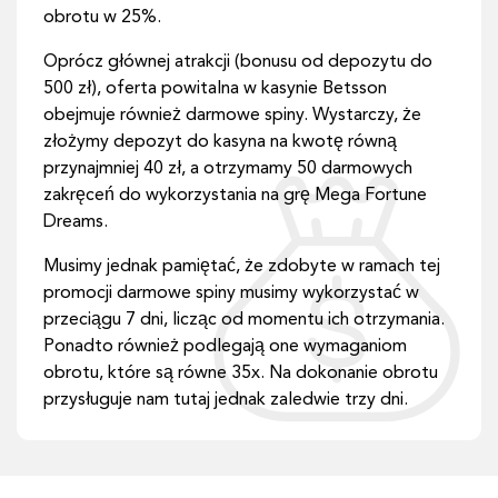
obrotu w 25%.
Oprócz głównej atrakcji (bonusu od depozytu do
500 zł), oferta powitalna w kasynie Betsson
obejmuje również darmowe spiny. Wystarczy, że
złożymy depozyt do kasyna na kwotę równą
przynajmniej 40 zł, a otrzymamy 50 darmowych
zakręceń do wykorzystania na grę Mega Fortune
Dreams.
Musimy jednak pamiętać, że zdobyte w ramach tej
promocji darmowe spiny musimy wykorzystać w
przeciągu 7 dni, licząc od momentu ich otrzymania.
Ponadto również podlegają one wymaganiom
obrotu, które są równe 35x. Na dokonanie obrotu
przysługuje nam tutaj jednak zaledwie trzy dni.