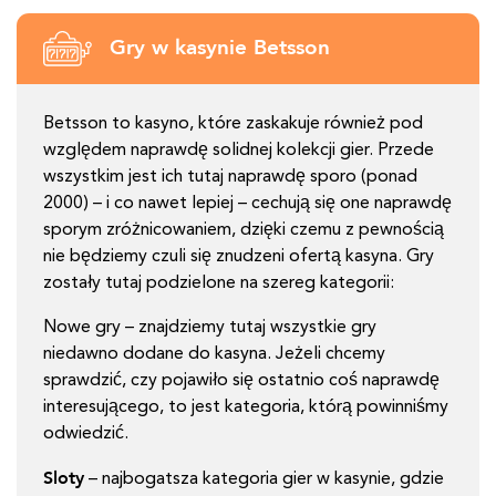
Gry w kasynie Betsson
Betsson to kasyno, które zaskakuje również pod
względem naprawdę solidnej kolekcji gier. Przede
wszystkim jest ich tutaj naprawdę sporo (ponad
2000) – i co nawet lepiej – cechują się one naprawdę
sporym zróżnicowaniem, dzięki czemu z pewnością
nie będziemy czuli się znudzeni ofertą kasyna. Gry
zostały tutaj podzielone na szereg kategorii:
Nowe gry – znajdziemy tutaj wszystkie gry
niedawno dodane do kasyna. Jeżeli chcemy
sprawdzić, czy pojawiło się ostatnio coś naprawdę
interesującego, to jest kategoria, którą powinniśmy
odwiedzić.
Sloty
– najbogatsza kategoria gier w kasynie, gdzie