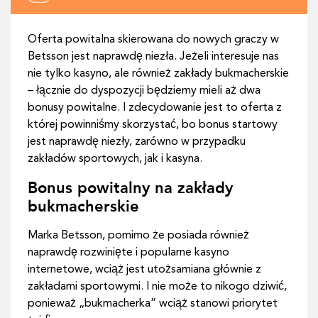
Oferta powitalna skierowana do nowych graczy w
Betsson jest naprawdę niezła. Jeżeli interesuje nas
nie tylko kasyno, ale również zakłady bukmacherskie
– łącznie do dyspozycji będziemy mieli aż dwa
bonusy powitalne. I zdecydowanie jest to oferta z
której powinniśmy skorzystać, bo bonus startowy
jest naprawdę niezły, zarówno w przypadku
zakładów sportowych, jak i kasyna.
Bonus powitalny na zakłady
bukmacherskie
Marka Betsson, pomimo że posiada również
naprawdę rozwinięte i popularne kasyno
internetowe, wciąż jest utożsamiana głównie z
zakładami sportowymi. I nie może to nikogo dziwić,
ponieważ „bukmacherka” wciąż stanowi priorytet