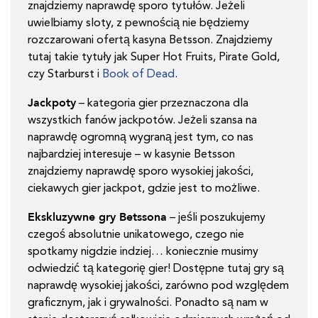
znajdziemy naprawdę sporo tytułów. Jeżeli
uwielbiamy sloty, z pewnością nie będziemy
rozczarowani ofertą kasyna Betsson. Znajdziemy
tutaj takie tytuły jak Super Hot Fruits, Pirate Gold,
czy Starburst i
Book of Dead
.
Jackpoty
– kategoria gier przeznaczona dla
wszystkich fanów jackpotów. Jeżeli szansa na
naprawdę ogromną wygraną jest tym, co nas
najbardziej interesuje – w kasynie Betsson
znajdziemy naprawdę sporo wysokiej jakości,
ciekawych gier jackpot, gdzie jest to możliwe.
Ekskluzywne gry Betssona
– jeśli poszukujemy
czegoś absolutnie unikatowego, czego nie
spotkamy nigdzie indziej… koniecznie musimy
odwiedzić tą kategorię gier! Dostępne tutaj gry są
naprawdę wysokiej jakości, zarówno pod względem
graficznym, jak i grywalności. Ponadto są nam w