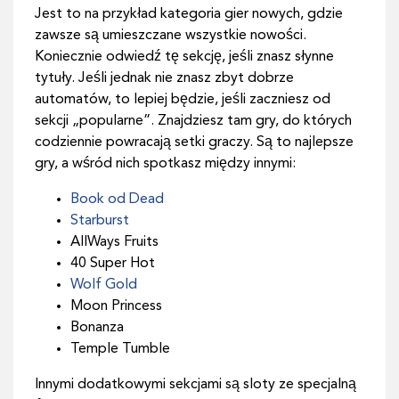
Jest to na przykład kategoria gier nowych, gdzie
zawsze są umieszczane wszystkie nowości.
Koniecznie odwiedź tę sekcję, jeśli znasz słynne
tytuły. Jeśli jednak nie znasz zbyt dobrze
automatów, to lepiej będzie, jeśli zaczniesz od
sekcji „popularne”. Znajdziesz tam gry, do których
codziennie powracają setki graczy. Są to najlepsze
gry, a wśród nich spotkasz między innymi:
Book od Dead
Starburst
AllWays Fruits
40 Super Hot
Wolf Gold
Moon Princess
Bonanza
Temple Tumble
Innymi dodatkowymi sekcjami są sloty ze specjalną