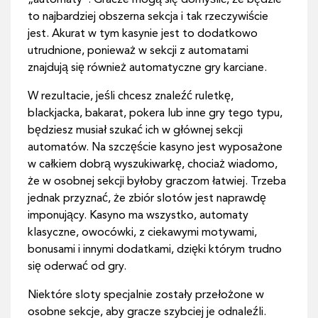
„automaty”. Gracze mogą się domyślić, że będzie
to najbardziej obszerna sekcja i tak rzeczywiście
jest. Akurat w tym kasynie jest to dodatkowo
utrudnione, ponieważ w sekcji z automatami
znajdują się również automatyczne gry karciane.
W rezultacie, jeśli chcesz znaleźć ruletkę,
blackjacka, bakarat, pokera lub inne gry tego typu,
będziesz musiał szukać ich w głównej sekcji
automatów. Na szczęście kasyno jest wyposażone
w całkiem dobrą wyszukiwarkę, chociaż wiadomo,
że w osobnej sekcji byłoby graczom łatwiej. Trzeba
jednak przyznać, że zbiór slotów jest naprawdę
imponujący. Kasyno ma wszystko, automaty
klasyczne, owocówki, z ciekawymi motywami,
bonusami i innymi dodatkami, dzięki którym trudno
się oderwać od gry.
Niektóre sloty specjalnie zostały przełożone w
osobne sekcje, aby gracze szybciej je odnaleźli.