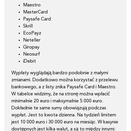
Maestro
MasterCard
Paysafe Card
Skrill
EcoPayz
Neteller
Giropay
Neosurf
iDebit
Wypłaty wyglądają bardzo podobnie z małymi
zmianami. Dodatkowo można korzystać z przelewu
bankowego, a z listy znika Paysafe Card i Maestro.
W tabelce widzimy, że na stronę można wpłacić
minimalnie 20 euro i maksymalnie 5 000 euro.
Dokładnie te same sumy obowiązują podczas
wypłat. Jest to kwota dzienna. Na tydzień limitem
jest 10 000 euro i 30 000 euro na miesiąc. W kasynie
dostępnych jest kilka walut, a są to między innymi: