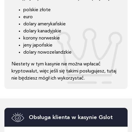
polskie złote
euro
dolary amerykańskie
dolary kanadyjskie
korony norweskie
jeny japońskie
dolary nowozelandzkie
Niestety w tym kasynie nie można wpłacać
kryptowalut, więc jeśli się takimi posługujesz, tutaj
nie będziesz mógł ich wykorzystać.
Obsługa klienta w kasynie Gslot