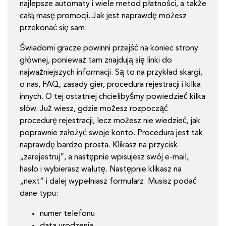
najlepsze automaty i wiele metod płatności, a także
całą masę promocji. Jak jest naprawdę możesz
przekonać się sam.
Świadomi gracze powinni przejść na koniec strony
głównej, ponieważ tam znajdują się linki do
najważniejszych informacji. Są to na przykład skargi,
o nas, FAQ, zasady gier, procedura rejestracji i kilka
innych. O tej ostatniej chcielibyśmy powiedzieć kilka
słów. Już wiesz, gdzie możesz rozpocząć
procedurę rejestracji, lecz możesz nie wiedzieć, jak
poprawnie założyć swoje konto. Procedura jest tak
naprawdę bardzo prosta. Klikasz na przycisk
„zarejestruj”, a następnie wpisujesz swój e-mail,
hasło i wybierasz walutę. Następnie klikasz na
„next” i dalej wypełniasz formularz. Musisz podać
dane typu:
numer telefonu