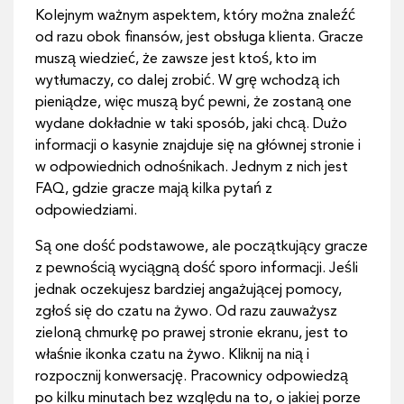
Kolejnym ważnym aspektem, który można znaleźć
od razu obok finansów, jest obsługa klienta. Gracze
muszą wiedzieć, że zawsze jest ktoś, kto im
wytłumaczy, co dalej zrobić. W grę wchodzą ich
pieniądze, więc muszą być pewni, że zostaną one
wydane dokładnie w taki sposób, jaki chcą. Dużo
informacji o kasynie znajduje się na głównej stronie i
w odpowiednich odnośnikach. Jednym z nich jest
FAQ, gdzie gracze mają kilka pytań z
odpowiedziami.
Są one dość podstawowe, ale początkujący gracze
z pewnością wyciągną dość sporo informacji. Jeśli
jednak oczekujesz bardziej angażującej pomocy,
zgłoś się do czatu na żywo. Od razu zauważysz
zieloną chmurkę po prawej stronie ekranu, jest to
właśnie ikonka czatu na żywo. Kliknij na nią i
rozpocznij konwersację. Pracownicy odpowiedzą
po kilku minutach bez względu na to, o jakiej porze