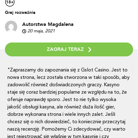
Graj rozważnie
Autorstwa Magdalena
20 maja, 2021
ZAGRAJ TERAZ
"Zapraszamy do zapoznania się z Gslot Casino. Jest to
nowa strona, lecz została stworzona w taki sposób, aby
zadowolić również doświadczonych graczy. Kasyno
staje się coraz bardziej popularne ze względu na to, że
oferuje naprawdę sporo. Jest to nie tylko wysoka
jakość obsługi kasyna, ale również duża ilość gier,
dobrze wykonana strona i wiele innych zalet. Jeśli
chcesz się o nich dowiedzieć, to koniecznie przeczytaj
naszą recenzję. Pomożemy Ci zdecydować, czy warto
jest rejestrować się właśnie w tym kasynie i czy