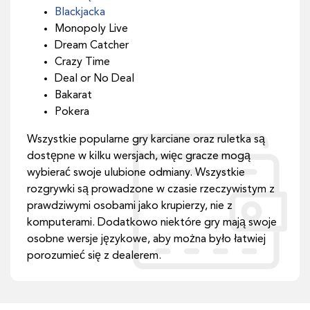
Blackjacka
Monopoly Live
Dream Catcher
Crazy Time
Deal or No Deal
Bakarat
Pokera
Wszystkie popularne gry karciane oraz ruletka są
dostępne w kilku wersjach, więc gracze mogą
wybierać swoje ulubione odmiany. Wszystkie
rozgrywki są prowadzone w czasie rzeczywistym z
prawdziwymi osobami jako krupierzy, nie z
komputerami. Dodatkowo niektóre gry mają swoje
osobne wersje językowe, aby można było łatwiej
porozumieć się z dealerem.