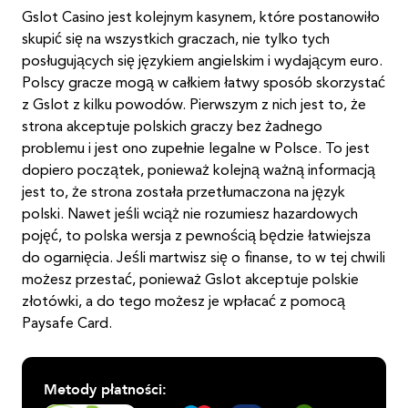
Gslot Casino jest kolejnym kasynem, które postanowiło
skupić się na wszystkich graczach, nie tylko tych
posługujących się językiem angielskim i wydającym euro.
Polscy gracze mogą w całkiem łatwy sposób skorzystać
z Gslot z kilku powodów. Pierwszym z nich jest to, że
strona akceptuje polskich graczy bez żadnego
problemu i jest ono zupełnie legalne w Polsce. To jest
dopiero początek, ponieważ kolejną ważną informacją
jest to, że strona została przetłumaczona na język
polski. Nawet jeśli wciąż nie rozumiesz hazardowych
pojęć, to polska wersja z pewnością będzie łatwiejsza
do ogarnięcia. Jeśli martwisz się o finanse, to w tej chwili
możesz przestać, ponieważ Gslot akceptuje polskie
złotówki, a do tego możesz je wpłacać z pomocą
Paysafe Card.
Metody płatności: