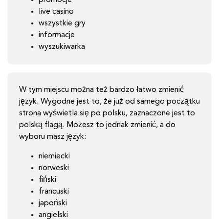
promocje
live casino
wszystkie gry
informacje
wyszukiwarka
W tym miejscu można też bardzo łatwo zmienić
język. Wygodne jest to, że już od samego początku
strona wyświetla się po polsku, zaznaczone jest to
polską flagą. Możesz to jednak zmienić, a do
wyboru masz język:
niemiecki
norweski
fiński
francuski
japoński
angielski