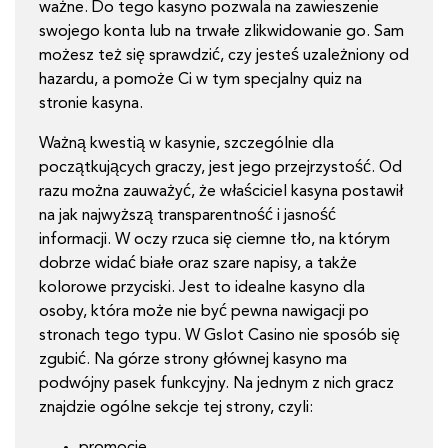
ważne. Do tego kasyno pozwala na zawieszenie
swojego konta lub na trwałe zlikwidowanie go. Sam
możesz też się sprawdzić, czy jesteś uzależniony od
hazardu, a pomoże Ci w tym specjalny quiz na
stronie kasyna.
Ważną kwestią w kasynie, szczególnie dla
początkujących graczy, jest jego przejrzystość. Od
razu można zauważyć, że właściciel kasyna postawił
na jak najwyższą transparentność i jasność
informacji. W oczy rzuca się ciemne tło, na którym
dobrze widać białe oraz szare napisy, a także
kolorowe przyciski. Jest to idealne kasyno dla
osoby, która może nie być pewna nawigacji po
stronach tego typu. W Gslot Casino nie sposób się
zgubić. Na górze strony głównej kasyno ma
podwójny pasek funkcyjny. Na jednym z nich gracz
znajdzie ogólne sekcje tej strony, czyli: