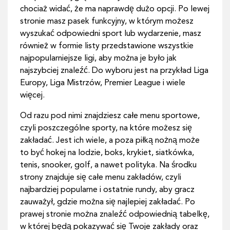
chociaż widać, że ma naprawdę dużo opcji. Po lewej
stronie masz pasek funkcyjny, w którym możesz
wyszukać odpowiedni sport lub wydarzenie, masz
również w formie listy przedstawione wszystkie
najpopularniejsze ligi, aby można je było jak
najszybciej znaleźć. Do wyboru jest na przykład Liga
Europy, Liga Mistrzów, Premier League i wiele
więcej.
Od razu pod nimi znajdziesz całe menu sportowe,
czyli poszczególne sporty, na które możesz się
zakładać. Jest ich wiele, a poza piłką nożną może
to być hokej na lodzie, boks, krykiet, siatkówka,
tenis, snooker, golf, a nawet polityka. Na środku
strony znajduje się całe menu zakładów, czyli
najbardziej popularne i ostatnie rundy, aby gracz
zauważył, gdzie można się najlepiej zakładać. Po
prawej stronie można znaleźć odpowiednią tabelkę,
w której będą pokazywać się Twoje zakłady oraz