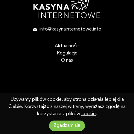
info@kasynainternetowe.info
Aktualności
Regulacje
O nas
Używamy plików cookie, aby strona działała lepiej dla
Ciebie. Korzystając z naszej witryny, wyrażasz zgodę na
2026, kasynainternetowe.info. All rights reserved.
korzystanie z plików
cookie
.
Privacy Policy
Cookie Policy
and
.
Obowiązują zasady i
Zgadzam się
Kasyna
Automaty
Bonus Kasynowy
Płatności
warunki
Graj rozważnie