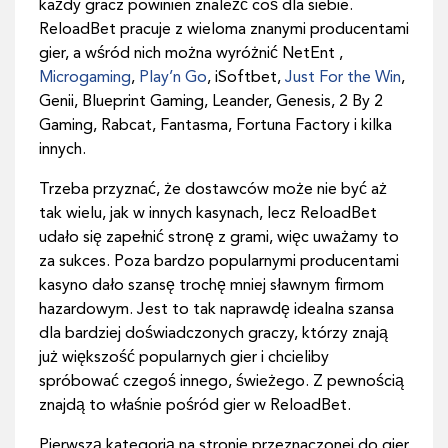
każdy gracz powinien znaleźć coś dla siebie.
ReloadBet pracuje z wieloma znanymi producentami
gier, a wśród nich można wyróżnić NetEnt ,
Microgaming
,
Play’n Go
, iSoftbet,
Just For the Win
,
Genii, Blueprint Gaming, Leander, Genesis, 2 By 2
Gaming, Rabcat, Fantasma, Fortuna Factory i kilka
innych.
Trzeba przyznać, że dostawców może nie być aż
tak wielu, jak w innych kasynach, lecz ReloadBet
udało się zapełnić stronę z grami, więc uważamy to
za sukces. Poza bardzo popularnymi producentami
kasyno dało szansę trochę mniej sławnym firmom
hazardowym. Jest to tak naprawdę idealna szansa
dla bardziej doświadczonych graczy, którzy znają
już większość popularnych gier i chcieliby
spróbować czegoś innego, świeżego. Z pewnością
znajdą to właśnie pośród gier w ReloadBet.
Pierwszą kategorią na stronie przeznaczonej do gier