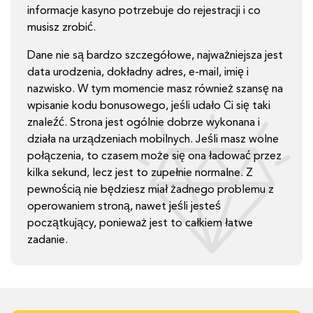
informacje kasyno potrzebuje do rejestracji i co
musisz zrobić.
Dane nie są bardzo szczegółowe, najważniejsza jest
data urodzenia, dokładny adres, e-mail, imię i
nazwisko. W tym momencie masz również szansę na
wpisanie kodu bonusowego, jeśli udało Ci się taki
znaleźć. Strona jest ogólnie dobrze wykonana i
działa na urządzeniach mobilnych. Jeśli masz wolne
połączenia, to czasem może się ona ładować przez
kilka sekund, lecz jest to zupełnie normalne. Z
pewnością nie będziesz miał żadnego problemu z
operowaniem stroną, nawet jeśli jesteś
początkujący, ponieważ jest to całkiem łatwe
zadanie.