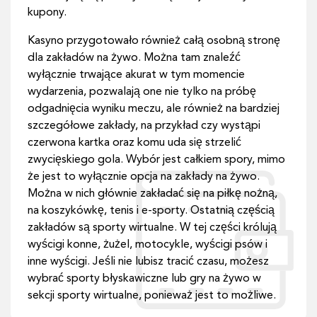
kupony.
Kasyno przygotowało również całą osobną stronę
dla zakładów na żywo. Można tam znaleźć
wyłącznie trwające akurat w tym momencie
wydarzenia, pozwalają one nie tylko na próbę
odgadnięcia wyniku meczu, ale również na bardziej
szczegółowe zakłady, na przykład czy wystąpi
czerwona kartka oraz komu uda się strzelić
zwycięskiego gola. Wybór jest całkiem spory, mimo
że jest to wyłącznie opcja na zakłady na żywo.
Można w nich głównie zakładać się na piłkę nożną,
na koszykówkę, tenis i e-sporty. Ostatnią częścią
zakładów są sporty wirtualne. W tej części królują
wyścigi konne, żużel, motocykle, wyścigi psów i
inne wyścigi. Jeśli nie lubisz tracić czasu, możesz
wybrać sporty błyskawiczne lub gry na żywo w
sekcji sporty wirtualne, ponieważ jest to możliwe.