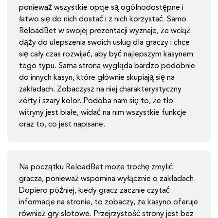
ponieważ wszystkie opcje są ogólnodostępne i
łatwo się do nich dostać i z nich korzystać. Samo
ReloadBet w swojej prezentacji wyznaje, że wciąż
dąży do ulepszenia swoich usług dla graczy i chce
się cały czas rozwijać, aby być najlepszym kasynem
tego typu. Sama strona wygląda bardzo podobnie
do innych kasyn, które głównie skupiają się na
zakładach. Zobaczysz na niej charakterystyczny
żółty i szary kolor. Podoba nam się to, że tło
witryny jest białe, widać na nim wszystkie funkcje
oraz to, co jest napisane.
Na początku ReloadBet może trochę zmylić
gracza, ponieważ wspomina wyłącznie o zakładach.
Dopiero później, kiedy gracz zacznie czytać
informacje na stronie, to zobaczy, że kasyno oferuje
również gry slotowe. Przejrzystość strony jest bez