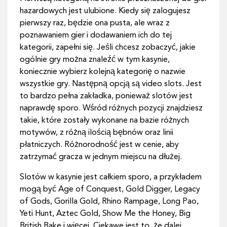
hazardowych jest ulubione. Kiedy się zalogujesz
pierwszy raz, będzie ona pusta, ale wraz z
poznawaniem gier i dodawaniem ich do tej
kategorii, zapełni się. Jeśli chcesz zobaczyć, jakie
ogólnie gry można znaleźć w tym kasynie,
koniecznie wybierz kolejną kategorię o nazwie
wszystkie gry. Następną opcją są video slots. Jest
to bardzo pełna zakładka, ponieważ slotów jest
naprawdę sporo. Wśród różnych pozycji znajdziesz
takie, które zostały wykonane na bazie różnych
motywów, z różną ilością bębnów oraz linii
płatniczych. Różnorodność jest w cenie, aby
zatrzymać gracza w jednym miejscu na dłużej.
Slotów w kasynie jest całkiem sporo, a przykładem
mogą być Age of Conquest, Gold Digger, Legacy
of Gods, Gorilla Gold, Rhino Rampage, Long Pao,
Yeti Hunt, Aztec Gold, Show Me the Honey, Big
British Bake i więcej. Ciekawe jest to, że dalej