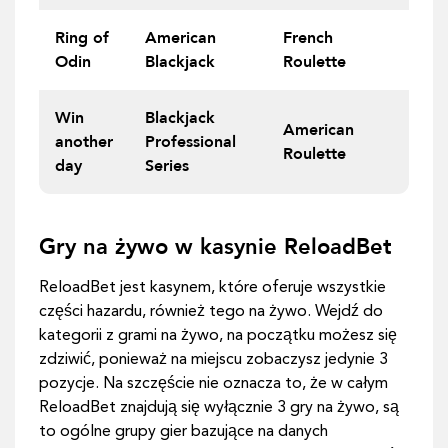
Ring of
American
French
Odin
Blackjack
Roulette
Win
Blackjack
American
another
Professional
Roulette
day
Series
Gry na żywo w kasynie ReloadBet
ReloadBet jest kasynem, które oferuje wszystkie
części hazardu, również tego na żywo. Wejdź do
kategorii z grami na żywo, na początku możesz się
zdziwić, ponieważ na miejscu zobaczysz jedynie 3
pozycje. Na szczęście nie oznacza to, że w całym
ReloadBet znajdują się wyłącznie 3 gry na żywo, są
to ogólne grupy gier bazujące na danych