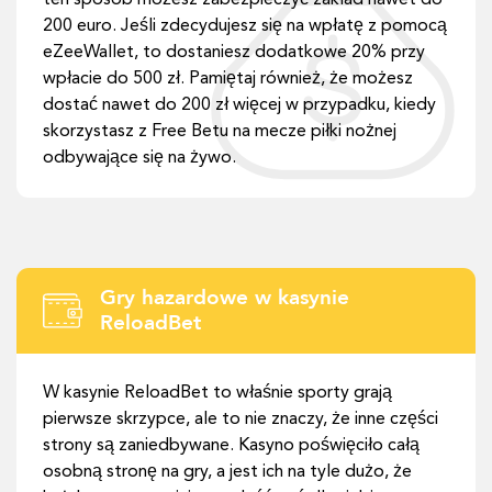
200 euro. Jeśli zdecydujesz się na wpłatę z pomocą
eZeeWallet, to dostaniesz dodatkowe 20% przy
wpłacie do 500 zł. Pamiętaj również, że możesz
dostać nawet do 200 zł więcej w przypadku, kiedy
skorzystasz z Free Betu na mecze piłki nożnej
odbywające się na żywo.
Gry hazardowe w kasynie
ReloadBet
W kasynie ReloadBet to właśnie sporty grają
pierwsze skrzypce, ale to nie znaczy, że inne części
strony są zaniedbywane. Kasyno poświęciło całą
osobną stronę na gry, a jest ich na tyle dużo, że