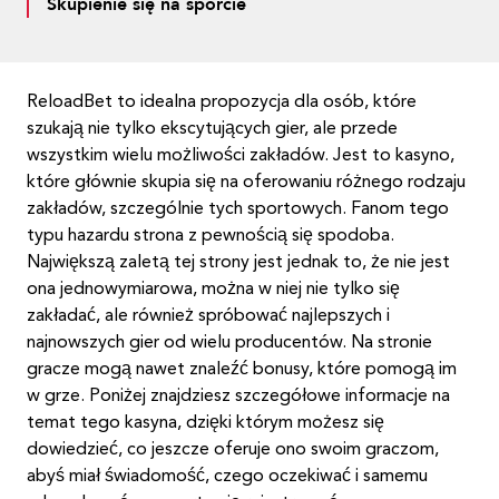
Skupienie się na sporcie
ReloadBet to idealna propozycja dla osób, które
szukają nie tylko ekscytujących gier, ale przede
wszystkim wielu możliwości zakładów. Jest to kasyno,
które głównie skupia się na oferowaniu różnego rodzaju
zakładów, szczególnie tych sportowych. Fanom tego
typu hazardu strona z pewnością się spodoba.
Największą zaletą tej strony jest jednak to, że nie jest
ona jednowymiarowa, można w niej nie tylko się
zakładać, ale również spróbować najlepszych i
najnowszych gier od wielu producentów. Na stronie
gracze mogą nawet znaleźć bonusy, które pomogą im
w grze. Poniżej znajdziesz szczegółowe informacje na
temat tego kasyna, dzięki którym możesz się
dowiedzieć, co jeszcze oferuje ono swoim graczom,
abyś miał świadomość, czego oczekiwać i samemu