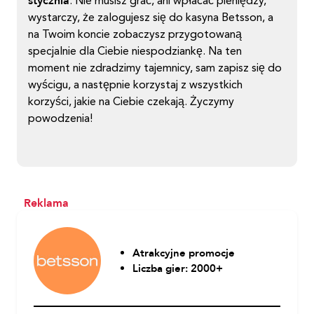
stycznia
. Nie musisz grać, ani wpłacać pieniędzy,
wystarczy, że zalogujesz się do kasyna Betsson, a
na Twoim koncie zobaczysz przygotowaną
specjalnie dla Ciebie niespodziankę. Na ten
moment nie zdradzimy tajemnicy, sam zapisz się do
wyścigu, a następnie korzystaj z wszystkich
korzyści, jakie na Ciebie czekają. Życzymy
powodzenia!
Reklama
Atrakcyjne promocje
Liczba gier: 2000+