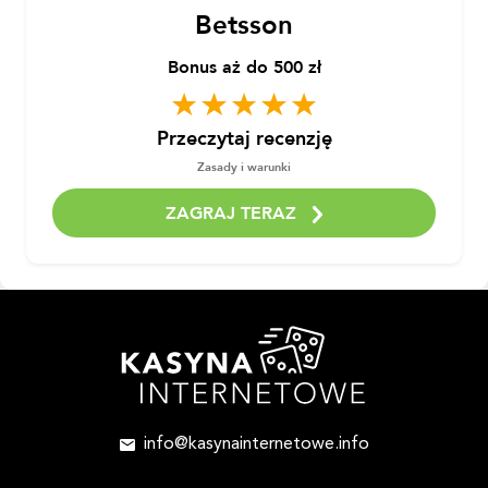
Betsson
Bonus aż do 500 zł
Przeczytaj recenzję
Zasady i warunki
ZAGRAJ TERAZ
info@kasynainternetowe.info