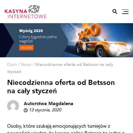
Niecodzienna oferta od Betsson na cały
Dom
/
News
/
styczeń
Niecodzienna oferta od Betsson
na cały styczeń
Autorstwa Magdalena
13 stycznia, 2020
Osoby, które szukają emocjonujących turniejów z