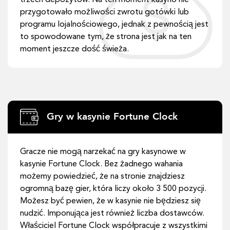
przygotowało możliwości zwrotu gotówki lub
programu lojalnościowego, jednak z pewnością jest
to spowodowane tym, że strona jest jak na ten
moment jeszcze dość świeża.
Gry w kasynie Fortune Clock
Gracze nie mogą narzekać na gry kasynowe w
kasynie Fortune Clock. Bez żadnego wahania
możemy powiedzieć, że na stronie znajdziesz
ogromną bazę gier, która liczy około 3 500 pozycji.
Możesz być pewien, że w kasynie nie będziesz się
nudzić. Imponująca jest również liczba dostawców.
Właściciel Fortune Clock współpracuje z wszystkimi