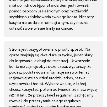
miał do nich dostępu. Standardem jest również
pomoc osobom uzależnionym oraz możliwość
szybkiego zablokowania swojego konta. Niestety
kasyno nie podaje informacji o tym, czy można
ustawić swoje własne limity na koncie.
Strona jest przygotowana w prosty sposób. Na
górze znajdują się dwa duże przyciski, jeden służy
do logowania, a drugi do rejestracji. Utworzenie
konta nie zajmuje zbyt dużo czasu, wystarczy, że
podasz podstawowe informacje na swój temat
(najważniejsze to dzień urodzin, adres, nazwa
użytkownika i hasło). Wybierz walutę, z której
chcesz korzystać, potem potwierdź, że masz więcej
niż 18 lat i, że przeczytałeś regulamin. Zachęcamy
również do przeczytania całego regulaminu,
ponieważ znajdują się w nim bardzo ważne