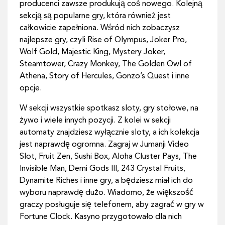
producenci zawsze produkują coś nowego. Kolejną
sekcją są popularne gry, która również jest
całkowicie zapełniona. Wśród nich zobaczysz
najlepsze gry, czyli Rise of Olympus, Joker Pro,
Wolf Gold, Majestic King, Mystery Joker,
Steamtower, Crazy Monkey, The Golden Owl of
Athena, Story of Hercules, Gonzo’s Quest i inne
opcje.
W sekcji wszystkie spotkasz sloty, gry stołowe, na
żywo i wiele innych pozycji. Z kolei w sekcji
automaty znajdziesz wyłącznie sloty, a ich kolekcja
jest naprawdę ogromna. Zagraj w Jumanji Video
Slot, Fruit Zen, Sushi Box, Aloha Cluster Pays, The
Invisible Man, Demi Gods III, 243 Crystal Fruits,
Dynamite Riches i inne gry, a będziesz miał ich do
wyboru naprawdę dużo. Wiadomo, że większość
graczy posługuje się telefonem, aby zagrać w gry w
Fortune Clock. Kasyno przygotowało dla nich