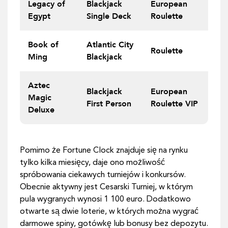
Legacy of
Blackjack
European
Egypt
Single Deck
Roulette
Book of
Atlantic City
Roulette
Ming
Blackjack
Aztec
Blackjack
European
Magic
First Person
Roulette VIP
Deluxe
Pomimo że Fortune Clock znajduje się na rynku
tylko kilka miesięcy, daje ono możliwość
spróbowania ciekawych turniejów i konkursów.
Obecnie aktywny jest Cesarski Turniej, w którym
pula wygranych wynosi 1 100 euro. Dodatkowo
otwarte są dwie loterie, w których można wygrać
darmowe spiny, gotówkę lub bonusy bez depozytu.