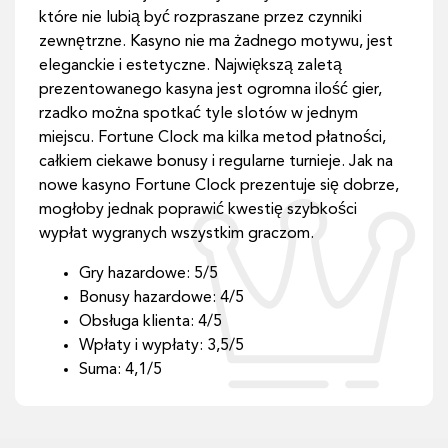
które nie lubią być rozpraszane przez czynniki
zewnętrzne. Kasyno nie ma żadnego motywu, jest
eleganckie i estetyczne. Największą zaletą
prezentowanego kasyna jest ogromna ilość gier,
rzadko można spotkać tyle slotów w jednym
miejscu. Fortune Clock ma kilka metod płatności,
całkiem ciekawe bonusy i regularne turnieje. Jak na
nowe kasyno Fortune Clock prezentuje się dobrze,
mogłoby jednak poprawić kwestię szybkości
wypłat wygranych wszystkim graczom.
Gry hazardowe: 5/5
Bonusy hazardowe: 4/5
Obsługa klienta: 4/5
Wpłaty i wypłaty: 3,5/5
Suma: 4,1/5