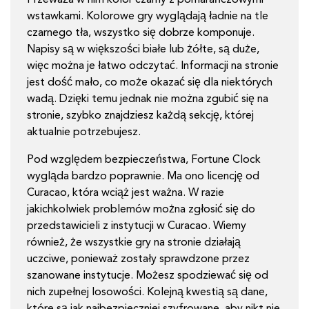
wstawkami. Kolorowe gry wyglądają ładnie na tle
czarnego tła, wszystko się dobrze komponuje.
Napisy są w większości białe lub żółte, są duże,
więc można je łatwo odczytać. Informacji na stronie
jest dość mało, co może okazać się dla niektórych
wadą. Dzięki temu jednak nie można zgubić się na
stronie, szybko znajdziesz każdą sekcję, której
aktualnie potrzebujesz.
Pod względem bezpieczeństwa, Fortune Clock
wygląda bardzo poprawnie. Ma ono licencję od
Curacao, która wciąż jest ważna. W razie
jakichkolwiek problemów można zgłosić się do
przedstawicieli z instytucji w Curacao. Wiemy
również, że wszystkie gry na stronie działają
uczciwe, ponieważ zostały sprawdzone przez
szanowane instytucje. Możesz spodziewać się od
nich zupełnej losowości. Kolejną kwestią są dane,
które są jak najbezpieczniej szyfrowane, aby nikt nie