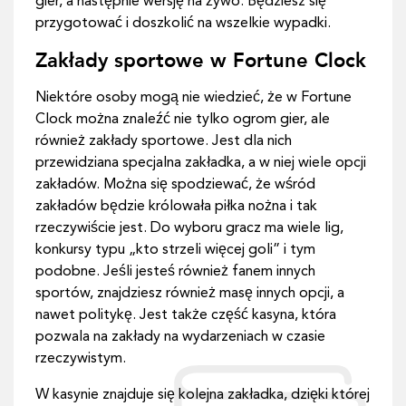
gier, a następnie wersję na żywo. Będziesz się
przygotować i doszkolić na wszelkie wypadki.
Zakłady sportowe w Fortune Clock
Niektóre osoby mogą nie wiedzieć, że w Fortune
Clock można znaleźć nie tylko ogrom gier, ale
również zakłady sportowe. Jest dla nich
przewidziana specjalna zakładka, a w niej wiele opcji
zakładów. Można się spodziewać, że wśród
zakładów będzie królowała piłka nożna i tak
rzeczywiście jest. Do wyboru gracz ma wiele lig,
konkursy typu „kto strzeli więcej goli” i tym
podobne. Jeśli jesteś również fanem innych
sportów, znajdziesz również masę innych opcji, a
nawet politykę. Jest także część kasyna, która
pozwala na zakłady na wydarzeniach w czasie
rzeczywistym.
W kasynie znajduje się kolejna zakładka, dzięki której