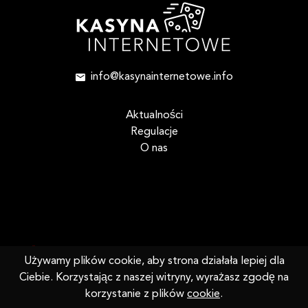
info@kasynainternetowe.info
Aktualności
Regulacje
O nas
Używamy plików cookie, aby strona działała lepiej dla
2026, kasynainternetowe.info. All rights reserved.
Ciebie. Korzystając z naszej witryny, wyrażasz zgodę na
Privacy Policy
Cookie Policy
and
.
Obowiązują zasady i
korzystanie z plików
cookie
.