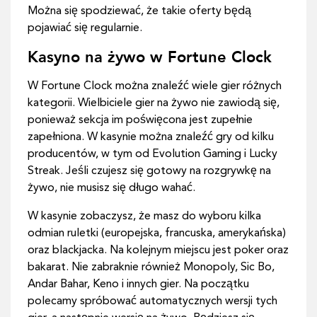
Można się spodziewać, że takie oferty będą
pojawiać się regularnie.
Kasyno na żywo w Fortune Clock
W Fortune Clock można znaleźć wiele gier różnych
kategorii. Wielbiciele gier na żywo nie zawiodą się,
ponieważ sekcja im poświęcona jest zupełnie
zapełniona. W kasynie można znaleźć gry od kilku
producentów, w tym od Evolution Gaming i Lucky
Streak. Jeśli czujesz się gotowy na rozgrywkę na
żywo, nie musisz się długo wahać.
W kasynie zobaczysz, że masz do wyboru kilka
odmian ruletki (europejska, francuska, amerykańska)
oraz blackjacka. Na kolejnym miejscu jest poker oraz
bakarat. Nie zabraknie również Monopoly, Sic Bo,
Andar Bahar, Keno i innych gier. Na początku
polecamy spróbować automatycznych wersji tych