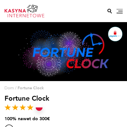
Fortune Clock
Dom
/
Fortune Clock
100% nawet do 300€