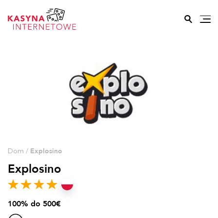
Explosino
Dom
/
Explosino
100% do 500€