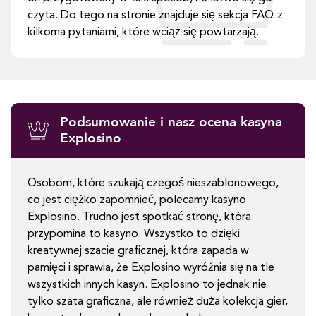
czyta. Do tego na stronie znajduje się sekcja FAQ z
kilkoma pytaniami, które wciąż się powtarzają.
Podsumowanie i nasz ocena kasyna
Explosino
Osobom, które szukają czegoś nieszablonowego,
co jest ciężko zapomnieć, polecamy kasyno
Explosino. Trudno jest spotkać stronę, która
przypomina to kasyno. Wszystko to dzięki
kreatywnej szacie graficznej, która zapada w
pamięci i sprawia, że Explosino wyróżnia się na tle
wszystkich innych kasyn. Explosino to jednak nie
tylko szata graficzna, ale również duża kolekcja gier,