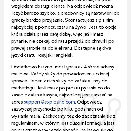
względem obsługi klienta. Na odpowiedź można
liczyć bardzo szybko, a pracownicy są nastawieni do
graczy bardzo przyjaźnie. Skontaktujesz się z nimi
najszybciej z pomocą czatu na żywo. Jest to opcja,
która działa przez całą dobę, więc jeśli masz
pytanie, nie czekaj, od razu przejdź do chmurki po
prawej stronie na dole ekranu. Dostępne są dwa
języki czatu, rosyjski i angielski.
Dodatkowo kasyno udostępnia aż 4 różne adresy
mailowe. Każdy służy do powiadomienia o innej
sprawie. Jeden z nich służy do zażaleń, inny do
marketingu. Jeśli masz po prostu pytanie co do
zasad działania kasyna, najprościej jest napisać na
adres
support@explosino.com
. Odpowiedź
zazwyczaj przychodzi po kilku godzinach od
wysłania maila. Zachęcamy też do zapoznania się z
regulaminem, w którym jest dużo informacji, a jest
on przygotowany w taki sposób, że łatwo się go