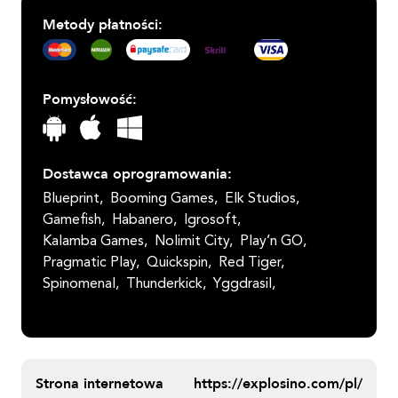
Metody płatności:
Pomysłowość:
Dostawca oprogramowania:
Blueprint,
Booming Games,
Elk Studios,
Gamefish,
Habanero,
Igrosoft,
Kalamba Games,
Nolimit City,
Play’n GO,
Pragmatic Play,
Quickspin,
Red Tiger,
Spinomenal,
Thunderkick,
Yggdrasil,
Strona internetowa
https://explosino.com/pl/