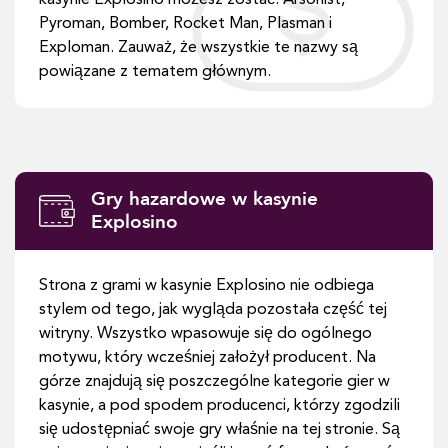
Pyroman, Bomber, Rocket Man, Plasman i
Exploman. Zauważ, że wszystkie te nazwy są
powiązane z tematem głównym.
Gry hazardowe w kasynie
Explosino
Strona z grami w kasynie Explosino nie odbiega
stylem od tego, jak wygląda pozostała część tej
witryny. Wszystko wpasowuje się do ogólnego
motywu, który wcześniej założył producent. Na
górze znajdują się poszczególne kategorie gier w
kasynie, a pod spodem producenci, którzy zgodzili
się udostępniać swoje gry właśnie na tej stronie. Są