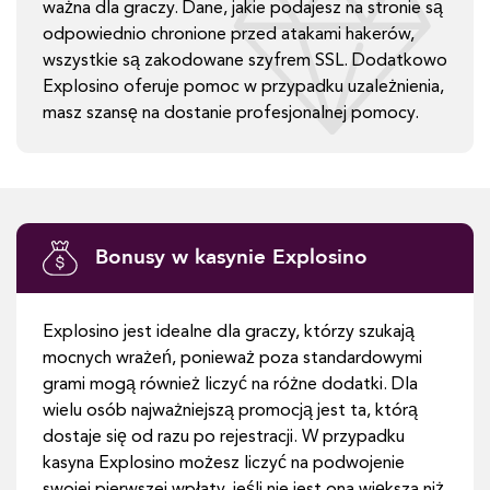
ważna dla graczy. Dane, jakie podajesz na stronie są
odpowiednio chronione przed atakami hakerów,
wszystkie są zakodowane szyfrem SSL. Dodatkowo
Explosino oferuje pomoc w przypadku uzależnienia,
masz szansę na dostanie profesjonalnej pomocy.
Bonusy w kasynie Explosino
Explosino jest idealne dla graczy, którzy szukają
mocnych wrażeń, ponieważ poza standardowymi
grami mogą również liczyć na różne dodatki. Dla
wielu osób najważniejszą promocją jest ta, którą
dostaje się od razu po rejestracji. W przypadku
kasyna Explosino możesz liczyć na podwojenie
swojej pierwszej wpłaty, jeśli nie jest ona większa niż