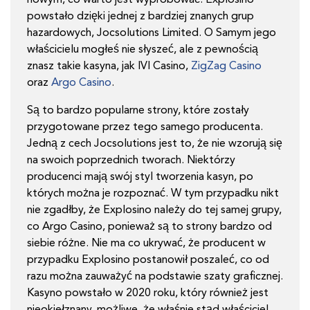
powstało dzięki jednej z bardziej znanych grup
hazardowych, Jocsolutions Limited. O Samym jego
właścicielu mogłeś nie słyszeć, ale z pewnością
znasz takie kasyna, jak IVI Casino,
ZigZag Casino
oraz
Argo Casino
.
Są to bardzo popularne strony, które zostały
przygotowane przez tego samego producenta.
Jedną z cech Jocsolutions jest to, że nie wzorują się
na swoich poprzednich tworach. Niektórzy
producenci mają swój styl tworzenia kasyn, po
których można je rozpoznać. W tym przypadku nikt
nie zgadłby, że Explosino należy do tej samej grupy,
co Argo Casino, ponieważ są to strony bardzo od
siebie różne. Nie ma co ukrywać, że producent w
przypadku Explosino postanowił poszaleć, co od
razu można zauważyć na podstawie szaty graficznej.
Kasyno powstało w 2020 roku, który również jest
nieokiełznany, możliwe, że właśnie stąd właściciel