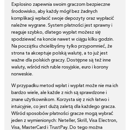
Explosino zapewnia swoim graczom bezpieczne
środowisko, aby każdy mógł bez żadnych
komplikacji wpłacić swoje depozyty oraz wypłacić
należne wygrane. System płatności jest sprawny i
reaguje szybko, dlatego wypłat możesz się
spodziewać na koncie nawet w ciągu kilku godzin.
Na początku chcielibyśmy tylko przypomnieć, że
strona ta akceptuje polską walutę, a to już jest
ważne dla polskich graczy. Dostępne są też inne
waluty, wśród nich ruble rosyjskie, euro i korony
norweskie.
W przypadku metod wpłat i wypłat może nie ma ich
bardzo wiele, ale każde z nich są sprawdzone i
znane użytkownikom. Korzysta się z nich łatwo i
intuicyjnie, co jest dużą zaletą dla każdego gracza.
Wśród sposobów płatności gracze mogą wybrać
jeden z wymienionych: Neteller, Skrill, Visa Electron,
Visa, MasterCard i TrustPay. Do tego można