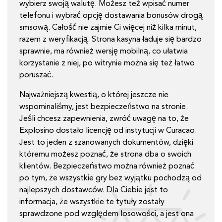
wybierz swoją walutę. Możesz też wpisać numer
telefonu i wybrać opcję dostawania bonusów drogą
smsową. Całość nie zajmie Ci więcej niż kilka minut,
razem z weryfikacją. Strona kasyna ładuje się bardzo
sprawnie, ma również wersję mobilną, co ułatwia
korzystanie z niej, po witrynie można się też łatwo
poruszać.
Najważniejszą kwestią, o której jeszcze nie
wspominaliśmy, jest bezpieczeństwo na stronie.
Jeśli chcesz zapewnienia, zwróć uwagę na to, że
Explosino dostało licencję od instytucji w Curacao.
Jest to jeden z szanowanych dokumentów, dzięki
któremu możesz poznać, że strona dba o swoich
klientów. Bezpieczeństwo można również poznać
po tym, że wszystkie gry bez wyjątku pochodzą od
najlepszych dostawców. Dla Ciebie jest to
informacja, że wszystkie te tytuły zostały
sprawdzone pod względem losowości, a jest ona