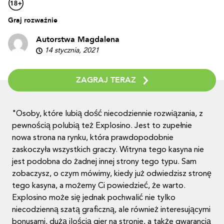
Graj rozważnie
Autorstwa Magdalena
14 stycznia, 2021
ZAGRAJ TERAZ
"Osoby, które lubią dość niecodziennie rozwiązania, z
pewnością polubią też Explosino. Jest to zupełnie
nowa strona na rynku, która prawdopodobnie
zaskoczyła wszystkich graczy. Witryna tego kasyna nie
jest podobna do żadnej innej strony tego typu. Sam
zobaczysz, o czym mówimy, kiedy już odwiedzisz stronę
tego kasyna, a możemy Ci powiedzieć, że warto.
Explosino może się jednak pochwalić nie tylko
niecodzienną szatą graficzną, ale również interesującymi
bonusami, dużą ilością gier na stronie, a także gwarancją