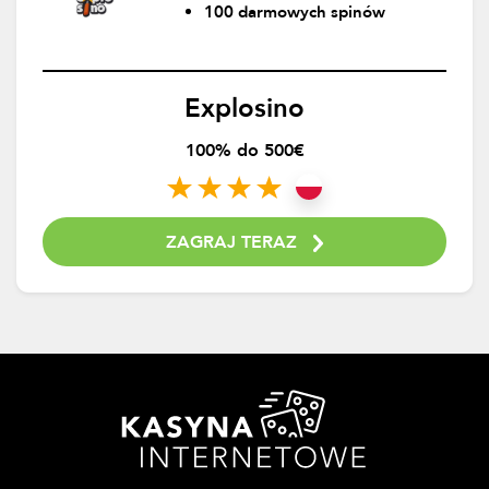
100 darmowych spinów
Explosino
100% do 500€
ZAGRAJ TERAZ