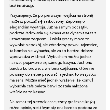
brał inspirację.
Przyznajemy, że po pierwszym wejściu na stronę
możesz poczuć się zaskoczony. Zapomnij o
eleganckim wystroju. Już na samym początku,
podczas ładowania się ekranu wita dynamit wraz z
ustawionym zegarem. U wielu graczy może to
wywołać niepokój, ale zdradzimy pewną tajemnicę,
ta bomba nie wybucha, ale za to bardzo dobrze
wprowadza w klimat. Wybuchem można jednak
nazwać pojawienie się samego kasyna. Jest ono
bardzo kolorowe, z wieloma częściami, które nie
powinny do siebie pasować, a jednak to wszystko
ma sens. Można mieć jednak wrażenie, że komuś
wybuchła cała paleta barw i została nałożona
właśnie na to kasyno.
Na temat tej niecodziennej szaty graficznej krążą
różne opinie, niektórym się ona bardzo podoba ze