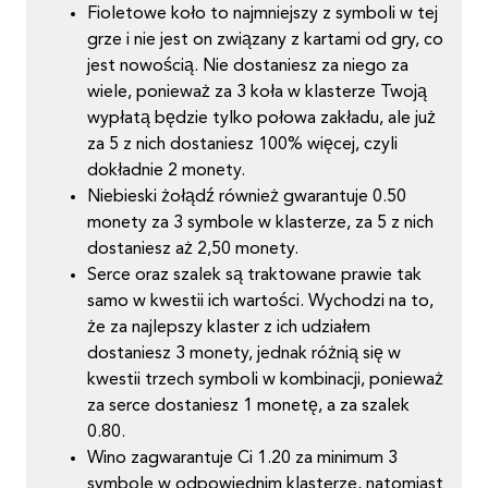
Fioletowe koło to najmniejszy z symboli w tej
grze i nie jest on związany z kartami od gry, co
jest nowością. Nie dostaniesz za niego za
wiele, ponieważ za 3 koła w klasterze Twoją
wypłatą będzie tylko połowa zakładu, ale już
za 5 z nich dostaniesz 100% więcej, czyli
dokładnie 2 monety.
Niebieski żołądź również gwarantuje 0.50
monety za 3 symbole w klasterze, za 5 z nich
dostaniesz aż 2,50 monety.
Serce oraz szalek są traktowane prawie tak
samo w kwestii ich wartości. Wychodzi na to,
że za najlepszy klaster z ich udziałem
dostaniesz 3 monety, jednak różnią się w
kwestii trzech symboli w kombinacji, ponieważ
za serce dostaniesz 1 monetę, a za szalek
0.80.
Wino zagwarantuje Ci 1.20 za minimum 3
symbole w odpowiednim klasterze, natomiast