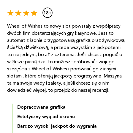
Wheel of Wishes to nowy slot powstały z współpracy
dwóch firm dostarczających gry kasynowe. Jest to
automat z ładnie przygotowaną grafiką oraz żywiołową
ścieżką dźwiękową, a przede wszystkim z jackpotem i
to nie jednym, bo aż z czterema. Jeśli chcesz pograć o
większe pieniądze, to możesz spróbować swojego
szczęścia z Wheel of Wishes i porównać go z innymi
slotami, które oferują jackpoty progresywne. Maszyna
ta ma swoje wady i zalety, a jeśli chcesz się o nim
dowiedzieć więcej, to przejdź do naszej recenzji.
Dopracowana grafika
Estetyczny wygląd ekranu
Bardzo wysoki jackpot do wygrania