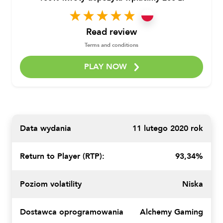
Read review
Terms and conditions
PLAY NOW
Data wydania
11 lutego 2020 rok
Return to Player (RTP):
93,34%
Poziom volatility
Niska
Dostawca oprogramowania
Alchemy Gaming