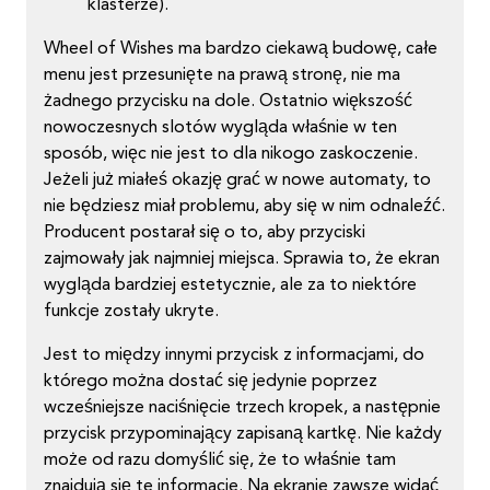
klasterze).
Wheel of Wishes ma bardzo ciekawą budowę, całe
menu jest przesunięte na prawą stronę, nie ma
żadnego przycisku na dole. Ostatnio większość
nowoczesnych slotów wygląda właśnie w ten
sposób, więc nie jest to dla nikogo zaskoczenie.
Jeżeli już miałeś okazję grać w nowe automaty, to
nie będziesz miał problemu, aby się w nim odnaleźć.
Producent postarał się o to, aby przyciski
zajmowały jak najmniej miejsca. Sprawia to, że ekran
wygląda bardziej estetycznie, ale za to niektóre
funkcje zostały ukryte.
Jest to między innymi przycisk z informacjami, do
którego można dostać się jedynie poprzez
wcześniejsze naciśnięcie trzech kropek, a następnie
przycisk przypominający zapisaną kartkę. Nie każdy
może od razu domyślić się, że to właśnie tam
znajdują się te informacje. Na ekranie zawsze widać