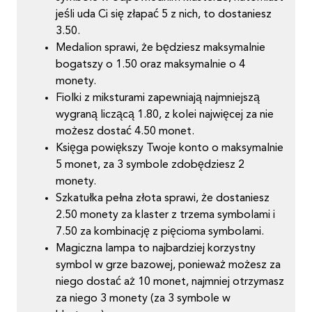
jeśli uda Ci się złapać 5 z nich, to dostaniesz
3.50.
Medalion sprawi, że będziesz maksymalnie
bogatszy o 1.50 oraz maksymalnie o 4
monety.
Fiolki z miksturami zapewniają najmniejszą
wygraną liczącą 1.80, z kolei najwięcej za nie
możesz dostać 4.50 monet.
Księga powiększy Twoje konto o maksymalnie
5 monet, za 3 symbole zdobędziesz 2
monety.
Szkatułka pełna złota sprawi, że dostaniesz
2.50 monety za klaster z trzema symbolami i
7.50 za kombinację z pięcioma symbolami.
Magiczna lampa to najbardziej korzystny
symbol w grze bazowej, ponieważ możesz za
niego dostać aż 10 monet, najmniej otrzymasz
za niego 3 monety (za 3 symbole w