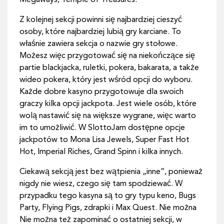
Megaways, Temple of Treasures.
Z kolejnej sekcji powinni się najbardziej cieszyć
osoby, które najbardziej lubią gry karciane. To
właśnie zawiera sekcja o nazwie gry stołowe.
Możesz więc przygotować się na niekończące się
partie blackjacka, ruletki, pokera, bakarata, a także
wideo pokera, który jest wśród opcji do wyboru.
Każde dobre kasyno przygotowuje dla swoich
graczy kilka opcji jackpota. Jest wiele osób, które
wolą nastawić się na większe wygrane, więc warto
im to umożliwić. W SlottoJam dostępne opcje
jackpotów to Mona Lisa Jewels, Super Fast Hot
Hot, Imperial Riches, Grand Spinn i kilka innych.
Ciekawą sekcją jest bez wątpienia „inne”, ponieważ
nigdy nie wiesz, czego się tam spodziewać. W
przypadku tego kasyna są to gry typu keno, Bugs
Party, Flying Pigs, zdrapki i Max Quest. Nie można
Nie można też zapominać o ostatniej sekcji, w