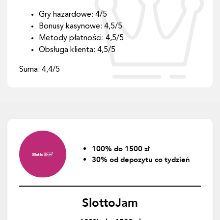
Gry hazardowe: 4/5
Bonusy kasynowe: 4,5/5
Metody płatności: 4,5/5
Obsługa klienta: 4,5/5
Suma: 4,4/5
100% do 1500 zł
30% od depozytu co tydzień
SlottoJam