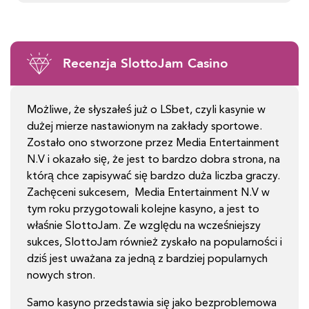
Recenzja SlottoJam Casino
Możliwe, że słyszałeś już o LSbet, czyli kasynie w
dużej mierze nastawionym na zakłady sportowe.
Zostało ono stworzone przez Media Entertainment
N.V i okazało się, że jest to bardzo dobra strona, na
którą chce zapisywać się bardzo duża liczba graczy.
Zachęceni sukcesem, Media Entertainment N.V w
tym roku przygotowali kolejne kasyno, a jest to
właśnie SlottoJam. Ze względu na wcześniejszy
sukces, SlottoJam również zyskało na popularności i
dziś jest uważana za jedną z bardziej popularnych
nowych stron.
Samo kasyno przedstawia się jako bezproblemowa