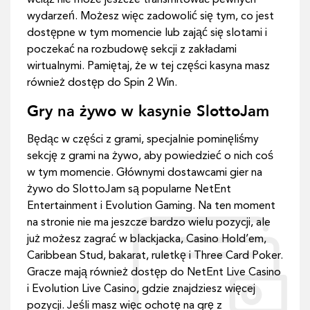
wciąż nie może jeszcze transmitować pewnych
wydarzeń. Możesz więc zadowolić się tym, co jest
dostępne w tym momencie lub zająć się slotami i
poczekać na rozbudowę sekcji z zakładami
wirtualnymi. Pamiętaj, że w tej części kasyna masz
również dostęp do Spin 2 Win.
Gry na żywo w kasynie SlottoJam
Będąc w części z grami, specjalnie pominęliśmy
sekcję z grami na żywo, aby powiedzieć o nich coś
w tym momencie. Głównymi dostawcami gier na
żywo do SlottoJam są popularne NetEnt
Entertainment i Evolution Gaming. Na ten moment
na stronie nie ma jeszcze bardzo wielu pozycji, ale
już możesz zagrać w blackjacka, Casino Hold’em,
Caribbean Stud, bakarat, ruletkę i Three Card Poker.
Gracze mają również dostęp do NetEnt Live Casino
i Evolution Live Casino, gdzie znajdziesz więcej
pozycji. Jeśli masz więc ochotę na grę z