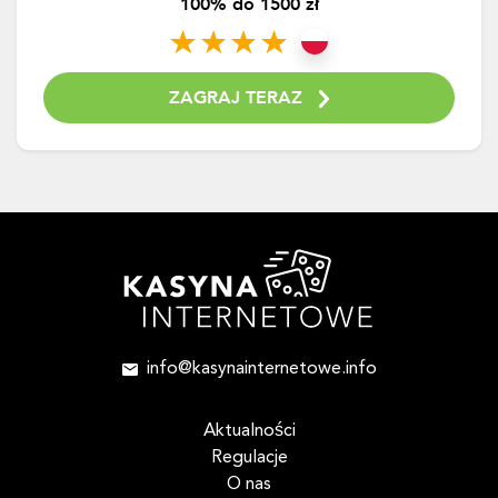
100% do 1500 zł
ZAGRAJ TERAZ
info@kasynainternetowe.info
Aktualności
Regulacje
O nas