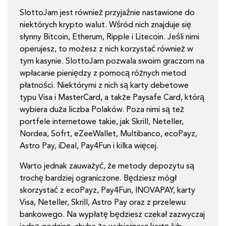
SlottoJam jest również przyjaźnie nastawione do
niektórych krypto walut. Wśród nich znajduje się
słynny Bitcoin, Etherum, Ripple i Litecoin. Jeśli nimi
operujesz, to możesz z nich korzystać również w
tym kasynie. SlottoJam pozwala swoim graczom na
wpłacanie pieniędzy z pomocą różnych metod
płatności. Niektórymi z nich są karty debetowe
typu Visa i MasterCard, a także Paysafe Card, którą
wybiera duża liczba Polaków. Poza nimi są też
portfele internetowe takie, jak Skrill, Neteller,
Nordea, Sofrt, eZeeWallet, Multibanco, ecoPayz,
Astro Pay, iDeal, Pay4Fun i kilka więcej.
Warto jednak zauważyć, że metody depozytu są
trochę bardziej ograniczone. Będziesz mógł
skorzystać z ecoPayz, Pay4Fun, INOVAPAY, karty
Visa, Neteller, Skrill, Astro Pay oraz z przelewu
bankowego. Na wypłatę będziesz czekał zazwyczaj