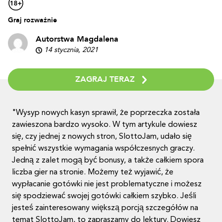
Graj rozważnie
Autorstwa Magdalena
14 stycznia, 2021
ZAGRAJ TERAZ
"Wysyp nowych kasyn sprawił, że poprzeczka została
zawieszona bardzo wysoko. W tym artykule dowiesz
się, czy jednej z nowych stron, SlottoJam, udało się
spełnić wszystkie wymagania współczesnych graczy.
Jedną z zalet mogą być bonusy, a także całkiem spora
liczba gier na stronie. Możemy też wyjawić, że
wypłacanie gotówki nie jest problematyczne i możesz
się spodziewać swojej gotówki całkiem szybko. Jeśli
jesteś zainteresowany większą porcją szczegółów na
temat SlottoJam, to zapraszamy do lektury. Dowiesz