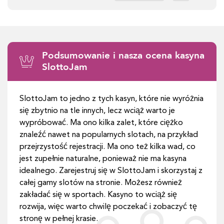
Podsumowanie i nasza ocena kasyna
SlottoJam
SlottoJam to jedno z tych kasyn, które nie wyróżnia
się zbytnio na tle innych, lecz wciąż warto je
wypróbować. Ma ono kilka zalet, które ciężko
znaleźć nawet na popularnych slotach, na przykład
przejrzystość rejestracji. Ma ono też kilka wad, co
jest zupełnie naturalne, ponieważ nie ma kasyna
idealnego. Zarejestruj się w SlottoJam i skorzystaj z
całej gamy slotów na stronie. Możesz również
zakładać się w sportach. Kasyno to wciąż się
rozwija, więc warto chwilę poczekać i zobaczyć tę
stronę w pełnej krasie.