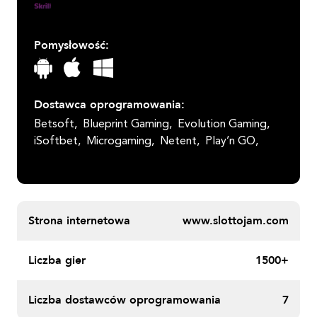
Pomysłowość:
Dostawca oprogramowania:
Betsoft,
Blueprint Gaming,
Evolution Gaming,
iSoftbet,
Microgaming,
Netent,
Play’n GO,
Strona internetowa
www.slottojam.com
Liczba gier
1500+
Liczba dostawców oprogramowania
7