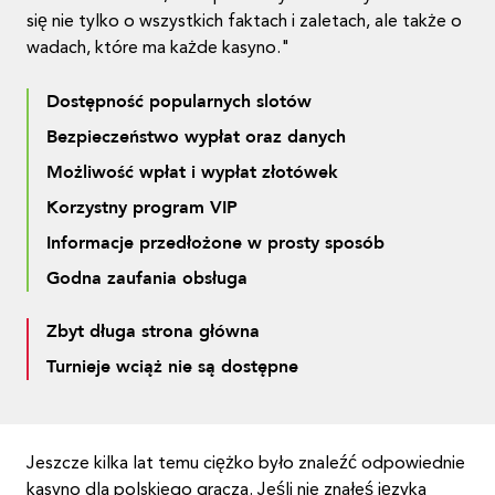
się nie tylko o wszystkich faktach i zaletach, ale także o
wadach, które ma każde kasyno."
Dostępność popularnych slotów
Bezpieczeństwo wypłat oraz danych
Możliwość wpłat i wypłat złotówek
Korzystny program VIP
Informacje przedłożone w prosty sposób
Godna zaufania obsługa
Zbyt długa strona główna
Turnieje wciąż nie są dostępne
Jeszcze kilka lat temu ciężko było znaleźć odpowiednie
kasyno dla polskiego gracza. Jeśli nie znałeś języka