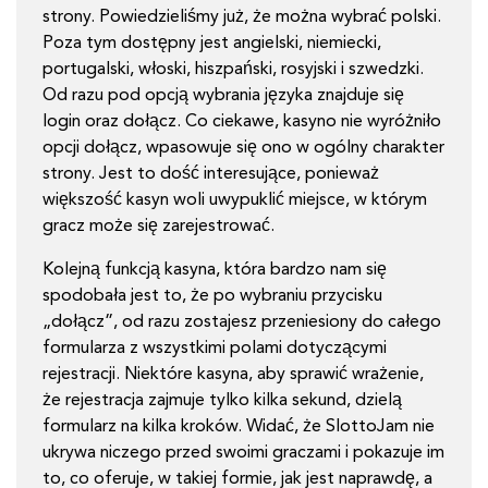
strony. Powiedzieliśmy już, że można wybrać polski.
Poza tym dostępny jest angielski, niemiecki,
portugalski, włoski, hiszpański, rosyjski i szwedzki.
Od razu pod opcją wybrania języka znajduje się
login oraz dołącz. Co ciekawe, kasyno nie wyróżniło
opcji dołącz, wpasowuje się ono w ogólny charakter
strony. Jest to dość interesujące, ponieważ
większość kasyn woli uwypuklić miejsce, w którym
gracz może się zarejestrować.
Kolejną funkcją kasyna, która bardzo nam się
spodobała jest to, że po wybraniu przycisku
„dołącz”, od razu zostajesz przeniesiony do całego
formularza z wszystkimi polami dotyczącymi
rejestracji. Niektóre kasyna, aby sprawić wrażenie,
że rejestracja zajmuje tylko kilka sekund, dzielą
formularz na kilka kroków. Widać, że SlottoJam nie
ukrywa niczego przed swoimi graczami i pokazuje im
to, co oferuje, w takiej formie, jak jest naprawdę, a