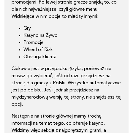
promocjami. Po lewej stronie gracze znajdą to, co
dla nich najważniejsze, czyli główne menu.
Widniejące w nim opcje to między innymi:
Gry
Kasyno na Żywo
Promocje
Wheel of Rizk
Obsługa klienta
Ciekawie jest w przypadku języka, ponieważ nie
musisz go wybierać, jeśli od razu przejdziesz na
stronę dla graczy z Polski. Wszystko automatycznie
jest po polsku. Jeśli jednak przejdziesz na
międzynarodową wersję tej strony, nie znajdziesz tej
opcji.
Następnie na stronie głównej mamy trochę
informacji na temat tego, co oferuje kasyno.
Widzimy więc sekcję z najgorętszymi grami, a