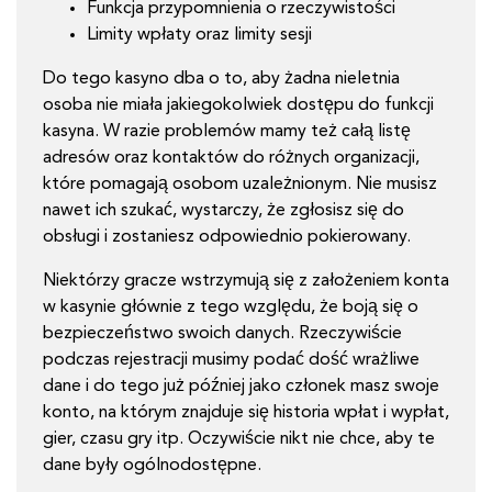
Funkcja przypomnienia o rzeczywistości
Limity wpłaty oraz limity sesji
Do tego kasyno dba o to, aby żadna nieletnia
osoba nie miała jakiegokolwiek dostępu do funkcji
kasyna. W razie problemów mamy też całą listę
adresów oraz kontaktów do różnych organizacji,
które pomagają osobom uzależnionym. Nie musisz
nawet ich szukać, wystarczy, że zgłosisz się do
obsługi i zostaniesz odpowiednio pokierowany.
Niektórzy gracze wstrzymują się z założeniem konta
w kasynie głównie z tego względu, że boją się o
bezpieczeństwo swoich danych. Rzeczywiście
podczas rejestracji musimy podać dość wrażliwe
dane i do tego już później jako członek masz swoje
konto, na którym znajduje się historia wpłat i wypłat,
gier, czasu gry itp. Oczywiście nikt nie chce, aby te
dane były ogólnodostępne.