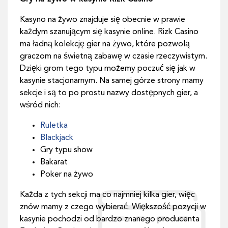
Kasyno na żywo znajduje się obecnie w prawie
każdym szanującym się kasynie online. Rizk Casino
ma ładną kolekcję gier na żywo, które pozwolą
graczom na świetną zabawę w czasie rzeczywistym.
Dzięki grom tego typu możemy poczuć się jak w
kasynie stacjonarnym. Na samej górze strony mamy
sekcje i są to po prostu nazwy dostępnych gier, a
wśród nich:
Ruletka
Blackjack
Gry typu show
Bakarat
Poker na żywo
Każda z tych sekcji ma co najmniej kilka gier, więc
znów mamy z czego wybierać. Większość pozycji w
kasynie pochodzi od bardzo znanego producenta