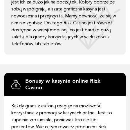
jest ich za dużo jak na początek. Kolory dobrze ze
sobą współgrają, a szata graficzna kasyna jest
nowoczesna i przejrzysta. Mamy pewność, że się w
nim nie zgubisz. Do tego Rizk Casino jest również
dostępne w wersji mobilnej, co jest bardzo dużą
zaletą dla graczy korzystających w większości z
telefonów lub tabletów.
Bonusy w kasynie online Rizk
Casino
Każdy gracz z euforią reaguje na możliwość
korzystania z promocji w kasynach online. Jest to
zupełnie zrozumiałe, ponieważ kto nie lubi
prezentów. Wie o tym również producent Rizk