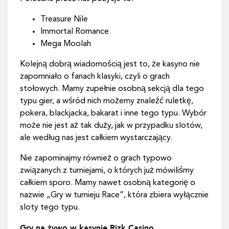
Treasure Nile
Immortal Romance
Mega Moolah
Kolejną dobrą wiadomością jest to, że kasyno nie
zapomniało o fanach klasyki, czyli o grach
stołowych. Mamy zupełnie osobną sekcją dla tego
typu gier, a wśród nich możemy znaleźć ruletkę,
pokera, blackjacka, bakarat i inne tego typu. Wybór
może nie jest aż tak duży, jak w przypadku slotów,
ale według nas jest całkiem wystarczający.
Nie zapominajmy również o grach typowo
związanych z turniejami, o których już mówiliśmy
całkiem sporo. Mamy nawet osobną kategorię o
nazwie „Gry w turnieju Race”, która zbiera wyłącznie
sloty tego typu.
Gry na żywo w kasynie Rizk Casino