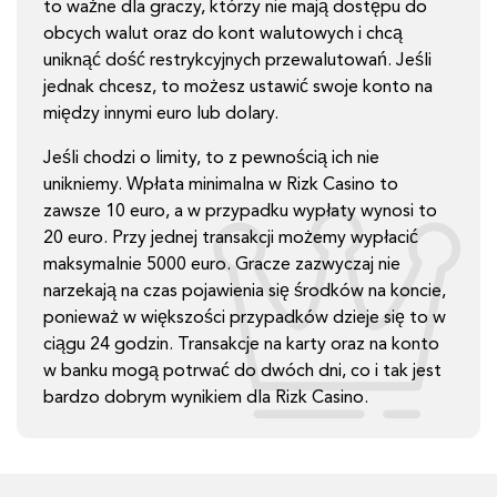
to ważne dla graczy, którzy nie mają dostępu do
obcych walut oraz do kont walutowych i chcą
uniknąć dość restrykcyjnych przewalutowań. Jeśli
jednak chcesz, to możesz ustawić swoje konto na
między innymi euro lub dolary.
Jeśli chodzi o limity, to z pewnością ich nie
unikniemy. Wpłata minimalna w Rizk Casino to
zawsze 10 euro, a w przypadku wypłaty wynosi to
20 euro. Przy jednej transakcji możemy wypłacić
maksymalnie 5000 euro. Gracze zazwyczaj nie
narzekają na czas pojawienia się środków na koncie,
ponieważ w większości przypadków dzieje się to w
ciągu 24 godzin. Transakcje na karty oraz na konto
w banku mogą potrwać do dwóch dni, co i tak jest
bardzo dobrym wynikiem dla Rizk Casino.