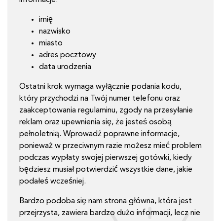
informacje:
imię
nazwisko
miasto
adres pocztowy
data urodzenia
Ostatni krok wymaga wyłącznie podania kodu,
który przychodzi na Twój numer telefonu oraz
zaakceptowania regulaminu, zgody na przesyłanie
reklam oraz upewnienia się, że jesteś osobą
pełnoletnią. Wprowadź poprawne informacje,
ponieważ w przeciwnym razie możesz mieć problem
podczas wypłaty swojej pierwszej gotówki, kiedy
będziesz musiał potwierdzić wszystkie dane, jakie
podałeś wcześniej.
Bardzo podoba się nam strona główna, która jest
przejrzysta, zawiera bardzo dużo informacji, lecz nie