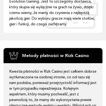
Evolution Gaming. Jest to szczególny dostawca,
który skupia się wyłącznie na grach na żywo, dzięki
czemu wiemy, że mamy do czynienia z najlepszą
jakością gier. Do wyboru gracze mają wiele stołów,
gier i funkcji, do czego zachęcamy.
Metody płatności w Rizk Casino
Kwestia płatności w Rizk Casino jest całkiem dobrze
wytłumaczona na osobnej stronie, co od razu się
nam podoba, ponieważ przejrzystość informacji jest
w tym przypadku najważniejsza. Kolejnym
aspektem, który musimy pochwalić, jest z
pewnością to, że mamy do wykorzystania prawie
identyczne metody wpłaty i wypłaty. Wśród nich są: