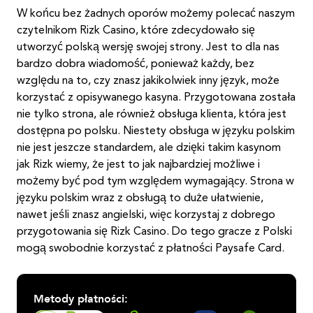
W końcu bez żadnych oporów możemy polecać naszym
czytelnikom Rizk Casino, które zdecydowało się
utworzyć polską wersję swojej strony. Jest to dla nas
bardzo dobra wiadomość, ponieważ każdy, bez
względu na to, czy znasz jakikolwiek inny język, może
korzystać z opisywanego kasyna. Przygotowana została
nie tylko strona, ale również obsługa klienta, która jest
dostępna po polsku. Niestety obsługa w języku polskim
nie jest jeszcze standardem, ale dzięki takim kasynom
jak Rizk wiemy, że jest to jak najbardziej możliwe i
możemy być pod tym względem wymagający. Strona w
języku polskim wraz z obsługą to duże ułatwienie,
nawet jeśli znasz angielski, więc korzystaj z dobrego
przygotowania się Rizk Casino. Do tego gracze z Polski
mogą swobodnie korzystać z płatności Paysafe Card.
Metody płatności: