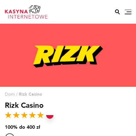
Rizk Casino
Dom
/
Rizk Casino
100% do 400 zł