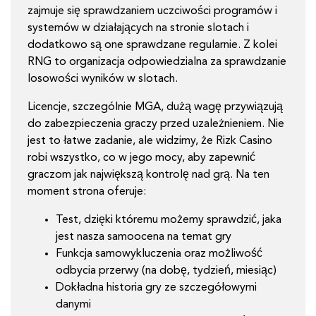
zajmuje się sprawdzaniem uczciwości programów i
systemów w działających na stronie slotach i
dodatkowo są one sprawdzane regularnie. Z kolei
RNG to organizacja odpowiedzialna za sprawdzanie
losowości wyników w slotach.
Licencje, szczególnie MGA, dużą wagę przywiązują
do zabezpieczenia graczy przed uzależnieniem. Nie
jest to łatwe zadanie, ale widzimy, że Rizk Casino
robi wszystko, co w jego mocy, aby zapewnić
graczom jak największą kontrolę nad grą. Na ten
moment strona oferuje:
Test, dzięki któremu możemy sprawdzić, jaka
jest nasza samoocena na temat gry
Funkcja samowykluczenia oraz możliwość
odbycia przerwy (na dobę, tydzień, miesiąc)
Dokładna historia gry ze szczegółowymi
danymi