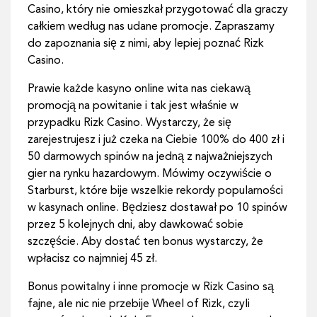
Casino, który nie omieszkał przygotować dla graczy
całkiem według nas udane promocje. Zapraszamy
do zapoznania się z nimi, aby lepiej poznać Rizk
Casino.
Prawie każde kasyno online wita nas ciekawą
promocją na powitanie i tak jest właśnie w
przypadku Rizk Casino. Wystarczy, że się
zarejestrujesz i już czeka na Ciebie 100% do 400 zł i
50 darmowych spinów na jedną z najważniejszych
gier na rynku hazardowym. Mówimy oczywiście o
Starburst, które bije wszelkie rekordy popularności
w kasynach online. Będziesz dostawał po 10 spinów
przez 5 kolejnych dni, aby dawkować sobie
szczęście. Aby dostać ten bonus wystarczy, że
wpłacisz co najmniej 45 zł.
Bonus powitalny i inne promocje w Rizk Casino są
fajne, ale nic nie przebije Wheel of Rizk, czyli