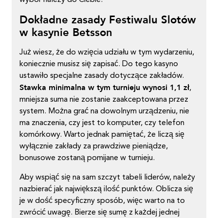
Dokładne zasady Festiwalu Slotów
w kasynie Betsson
Już wiesz, że do wzięcia udziału w tym wydarzeniu,
koniecznie musisz się zapisać. Do tego kasyno
ustawiło specjalne zasady dotyczące zakładów.
Stawka minimalna w tym turnieju wynosi 1,1 zł
,
mniejsza suma nie zostanie zaakceptowana przez
system. Można grać na dowolnym urządzeniu, nie
ma znaczenia, czy jest to komputer, czy telefon
komórkowy. Warto jednak pamiętać, że liczą się
wyłącznie zakłady za prawdziwe pieniądze,
bonusowe zostaną pomijane w turnieju.
Aby wspiąć się na sam szczyt tabeli liderów, należy
nazbierać jak największą ilość punktów. Oblicza się
je w dość specyficzny sposób, więc warto na to
zwrócić uwagę. Bierze się sumę z każdej jednej