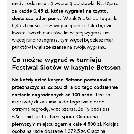
rundy i odejmuje się wygraną od stawki. Następnie
za każde 0,45 zł, które wygrałeś na czysto,
dostajesz jeden punkt
. W zależności od tego, ile
0,45 zł mieści się w wygranej sumie, taka będzie
kwota Twoich punktów. Im więcej wygrasz i im
więcej rund rozegrasz, tym więcej będziesz miał
punktów i większe szanse na swoją wygraną.
Co można wygrać w turnieju
Festiwal Slotów w kasynie Betsson
Na każdy dzień kasyno Betsson postanowiło
przeznaczyć aż 22 500 zł, a do tego codziennie
zostanie nagrodzonych aż 100 osób
. Jest to
naprawdę duża suma, a do tego wiele osób
otrzyma nagrodę, więc szansa, że Ty będziesz
Osoba na
wśród nich jest całkiem spora.
pierwszym miejscu zgarnie całe 4 500 zł
. Kolejna
osoba na liście dostanie 1 372,5 zł. Gracz na