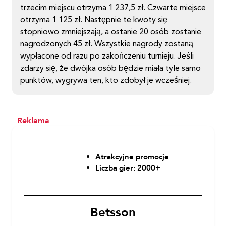
trzecim miejscu otrzyma 1 237,5 zł. Czwarte miejsce
otrzyma 1 125 zł. Następnie te kwoty się
stopniowo zmniejszają, a ostanie 20 osób zostanie
nagrodzonych 45 zł. Wszystkie nagrody zostaną
wypłacone od razu po zakończeniu turnieju. Jeśli
zdarzy się, że dwójka osób będzie miała tyle samo
punktów, wygrywa ten, kto zdobył je wcześniej.
Reklama
Atrakcyjne promocje
Liczba gier: 2000+
Betsson