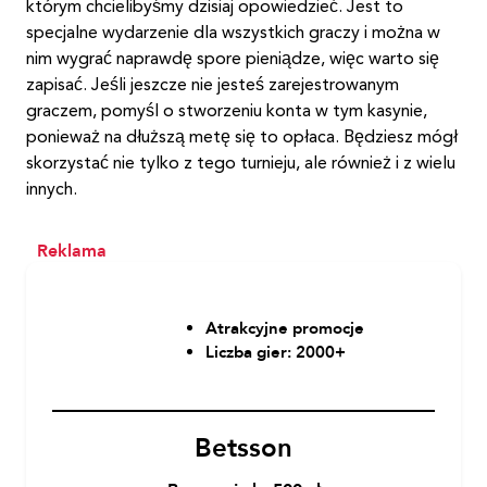
którym chcielibyśmy dzisiaj opowiedzieć. Jest to
specjalne wydarzenie dla wszystkich graczy i można w
nim wygrać naprawdę spore pieniądze, więc warto się
zapisać. Jeśli jeszcze nie jesteś zarejestrowanym
graczem, pomyśl o stworzeniu konta w tym kasynie,
ponieważ na dłuższą metę się to opłaca. Będziesz mógł
skorzystać nie tylko z tego turnieju, ale również i z wielu
innych.
Reklama
Atrakcyjne promocje
Liczba gier: 2000+
Betsson