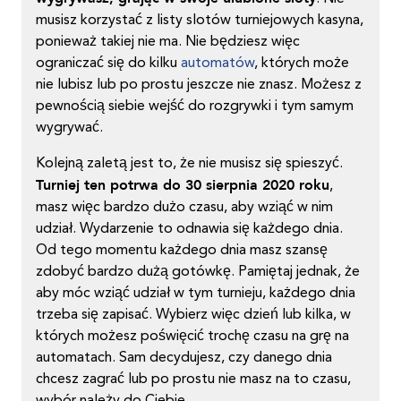
musisz korzystać z listy slotów turniejowych kasyna,
ponieważ takiej nie ma. Nie będziesz więc
ograniczać się do kilku
automatów
, których może
nie lubisz lub po prostu jeszcze nie znasz. Możesz z
pewnością siebie wejść do rozgrywki i tym samym
wygrywać.
Kolejną zaletą jest to, że nie musisz się spieszyć.
Turniej ten potrwa do 30 sierpnia 2020 roku
,
masz więc bardzo dużo czasu, aby wziąć w nim
udział. Wydarzenie to odnawia się każdego dnia.
Od tego momentu każdego dnia masz szansę
zdobyć bardzo dużą gotówkę. Pamiętaj jednak, że
aby móc wziąć udział w tym turnieju, każdego dnia
trzeba się zapisać. Wybierz więc dzień lub kilka, w
których możesz poświęcić trochę czasu na grę na
automatach. Sam decydujesz, czy danego dnia
chcesz zagrać lub po prostu nie masz na to czasu,
wybór należy do Ciebie.