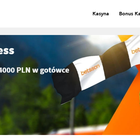
Kasyna
Bonus K