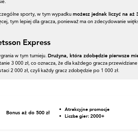
ie.
możesz jednak liczyć na aż 
zczególne sporty, w tym wypadku
ięcej, tym lepiej dla gracza, ponieważ ma on zdecydowanie wię
etsson Express
Drużyna, która zdobędzie pierwsze mie
grania w tym turnieju.
tanie 3 000 zł, co oznacza, że dla każdego gracza przewidziane 
aci 2 000 zł, czyli każdy gracz zdobędzie po 1 000 zł.
Atrakcyjne promocje
Bonus aż do 500 zł
Liczba gier: 2000+