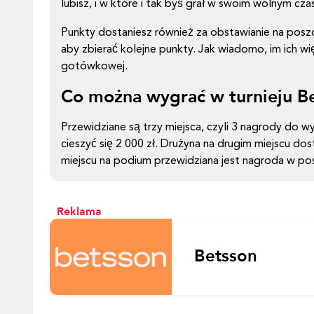
lubisz, i w które i tak byś grał w swoim wolnym czas
Punkty dostaniesz również za obstawianie na pos
aby zbierać kolejne punkty. Jak wiadomo, im ich w
gotówkowej.
Co można wygrać w turnieju B
Przewidziane są trzy miejsca, czyli 3 nagrody do wy
cieszyć się 2 000 zł. Drużyna na drugim miejscu dos
miejscu na podium przewidziana jest nagroda w post
Reklama
Betsson