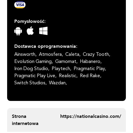
Pomysłowość:
Dostawca oprogramowania:
Ainsworth,
Atmosfera,
Caleta,
Crazy Tooth,
Evolution Gaming,
Gamomat,
Habanero,
Iron Dog Studio,
Playtech,
Pragmatic Play,
Pragmatic Play Live,
Realistic,
Red Rake,
Switch Studios,
Wazdan,
Strona
https://nationalcasino.com/
internetowa