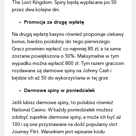
The Lost Kingdom. Spiny będą wypłacane po 50
przez dwa kolejne dni.
Promocja za drugą wpłatę
Na drugą wpłatę kasyno również proponuje ciekawy
bonus, bardzo podobny do tego pierwszego.
Gracz powinien wpłacić co najmniej 80 zł, a ta suma
zostanie powiększona o 50%. Maksymalnie w tym
wypadku można wpłacić 800 zł. Tym razem graczom
rozdawane są darmowe spiny na Johnny Cash i
będzie ich aż 50 do wykorzystania w tej grze.
Darmowe spiny w poniedziałek
Jeśli lubisz darmowe spiny, to polubisz również
National Casino. W każdy poniedziałek możesz
zdobyć zupełnie darmowe spiny, a może ich być aż
100 i są one przyznawane na dość popularny slot
Journey Flirt. Warunkiem jest wpisanie kodu