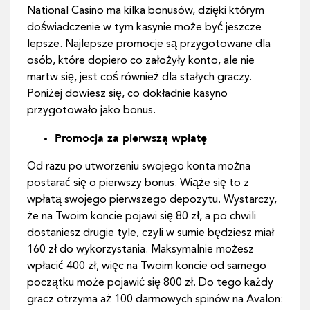
National Casino ma kilka bonusów, dzięki którym
doświadczenie w tym kasynie może być jeszcze
lepsze. Najlepsze promocje są przygotowane dla
osób, które dopiero co założyły konto, ale nie
martw się, jest coś również dla stałych graczy.
Poniżej dowiesz się, co dokładnie kasyno
przygotowało jako bonus.
Promocja za pierwszą wpłatę
Od razu po utworzeniu swojego konta można
postarać się o pierwszy bonus. Wiąże się to z
wpłatą swojego pierwszego depozytu. Wystarczy,
że na Twoim koncie pojawi się 80 zł, a po chwili
dostaniesz drugie tyle, czyli w sumie będziesz miał
160 zł do wykorzystania. Maksymalnie możesz
wpłacić 400 zł, więc na Twoim koncie od samego
początku może pojawić się 800 zł. Do tego każdy
gracz otrzyma aż 100 darmowych spinów na Avalon: