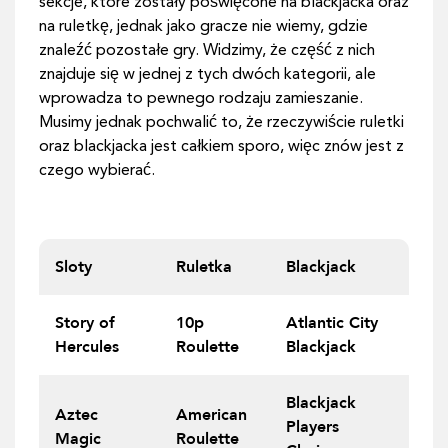
sekcje, które zostały poświęcone na blackjacka oraz
na ruletkę, jednak jako gracze nie wiemy, gdzie
znaleźć pozostałe gry. Widzimy, że część z nich
znajduje się w jednej z tych dwóch kategorii, ale
wprowadza to pewnego rodzaju zamieszanie.
Musimy jednak pochwalić to, że rzeczywiście ruletki
oraz blackjacka jest całkiem sporo, więc znów jest z
czego wybierać.
Sloty
Ruletka
Blackjack
Story of
10p
Atlantic City
Hercules
Roulette
Blackjack
Blackjack
Aztec
American
Players
Magic
Roulette