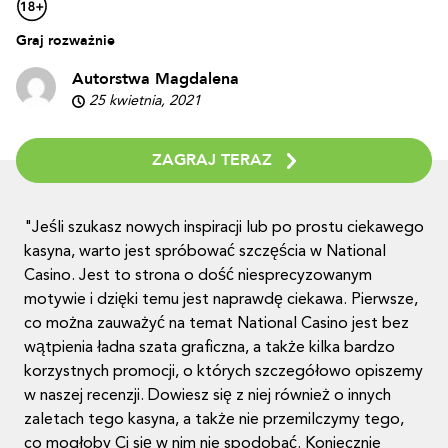
Graj rozważnie
Autorstwa Magdalena
25 kwietnia, 2021
ZAGRAJ TERAZ
"Jeśli szukasz nowych inspiracji lub po prostu ciekawego
kasyna, warto jest spróbować szczęścia w National
Casino. Jest to strona o dość niesprecyzowanym
motywie i dzięki temu jest naprawdę ciekawa. Pierwsze,
co można zauważyć na temat National Casino jest bez
wątpienia ładna szata graficzna, a także kilka bardzo
korzystnych promocji, o których szczegółowo opiszemy
w naszej recenzji. Dowiesz się z niej również o innych
zaletach tego kasyna, a także nie przemilczymy tego,
co mogłoby Ci się w nim nie spodobać. Koniecznie