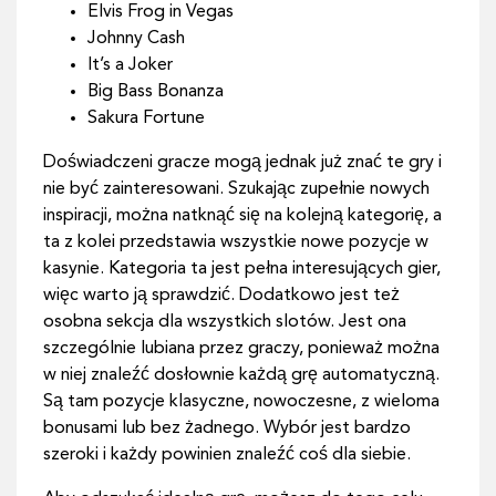
Elvis Frog in Vegas
Johnny Cash
It’s a Joker
Big Bass Bonanza
Sakura Fortune
Doświadczeni gracze mogą jednak już znać te gry i
nie być zainteresowani. Szukając zupełnie nowych
inspiracji, można natknąć się na kolejną kategorię, a
ta z kolei przedstawia wszystkie nowe pozycje w
kasynie. Kategoria ta jest pełna interesujących gier,
więc warto ją sprawdzić. Dodatkowo jest też
osobna sekcja dla wszystkich slotów. Jest ona
szczególnie lubiana przez graczy, ponieważ można
w niej znaleźć dosłownie każdą grę automatyczną.
Są tam pozycje klasyczne, nowoczesne, z wieloma
bonusami lub bez żadnego. Wybór jest bardzo
szeroki i każdy powinien znaleźć coś dla siebie.