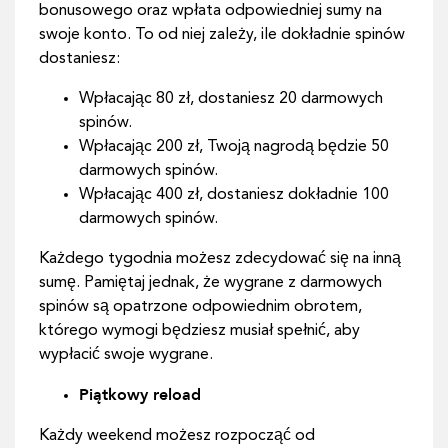
bonusowego oraz wpłata odpowiedniej sumy na
swoje konto. To od niej zależy, ile dokładnie spinów
dostaniesz:
Wpłacając 80 zł, dostaniesz 20 darmowych
spinów.
Wpłacając 200 zł, Twoją nagrodą będzie 50
darmowych spinów.
Wpłacając 400 zł, dostaniesz dokładnie 100
darmowych spinów.
Każdego tygodnia możesz zdecydować się na inną
sumę. Pamiętaj jednak, że wygrane z darmowych
spinów są opatrzone odpowiednim obrotem,
którego wymogi będziesz musiał spełnić, aby
wypłacić swoje wygrane.
Piątkowy reload
Każdy weekend możesz rozpocząć od