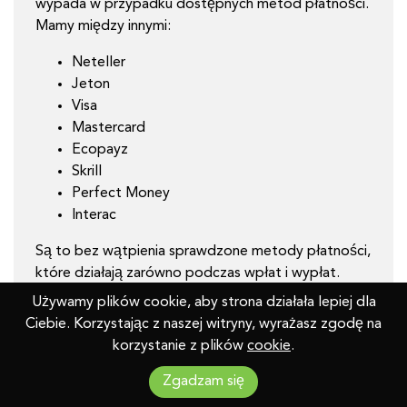
wypada w przypadku dostępnych metod płatności.
Mamy między innymi:
Neteller
Jeton
Visa
Mastercard
Ecopayz
Skrill
Perfect Money
Interac
Są to bez wątpienia sprawdzone metody płatności,
które działają zarówno podczas wpłat i wypłat.
Dodatkowo pozwalają one na szybkie transakcje,
Używamy plików cookie, aby strona działała lepiej dla
co jest dodatkową zaletą. Wypłata jest to kwestia
Ciebie. Korzystając z naszej witryny, wyrażasz zgodę na
około 1 dnia. Co do dostępnych walut, jest ich
korzystanie z plików
cookie
.
również kilka. Po pierwsze najważniejszą informacją
Zgadzam się
jest to, że polski złoty jest jedną z nich, co
Kasyna
Automaty
Bonus Kasynowy
Płatności
oszczędza wielu problemów. Poza nim można płacić