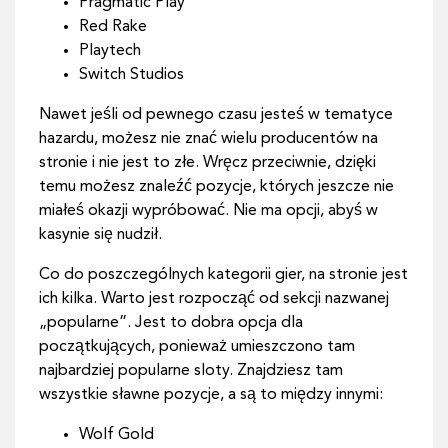
Pragmatic Play
Red Rake
Playtech
Switch Studios
Nawet jeśli od pewnego czasu jesteś w tematyce
hazardu, możesz nie znać wielu producentów na
stronie i nie jest to złe. Wręcz przeciwnie, dzięki
temu możesz znaleźć pozycje, których jeszcze nie
miałeś okazji wypróbować. Nie ma opcji, abyś w
kasynie się nudził.
Co do poszczególnych kategorii gier, na stronie jest
ich kilka. Warto jest rozpocząć od sekcji nazwanej
„popularne”. Jest to dobra opcja dla
początkujących, ponieważ umieszczono tam
najbardziej popularne sloty. Znajdziesz tam
wszystkie sławne pozycje, a są to między innymi:
Wolf Gold