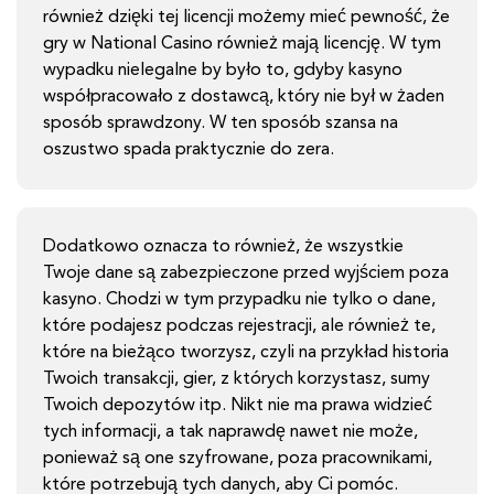
również dzięki tej licencji możemy mieć pewność, że
gry w National Casino również mają licencję. W tym
wypadku nielegalne by było to, gdyby kasyno
współpracowało z dostawcą, który nie był w żaden
sposób sprawdzony. W ten sposób szansa na
oszustwo spada praktycznie do zera.
Dodatkowo oznacza to również, że wszystkie
Twoje dane są zabezpieczone przed wyjściem poza
kasyno. Chodzi w tym przypadku nie tylko o dane,
które podajesz podczas rejestracji, ale również te,
które na bieżąco tworzysz, czyli na przykład historia
Twoich transakcji, gier, z których korzystasz, sumy
Twoich depozytów itp. Nikt nie ma prawa widzieć
tych informacji, a tak naprawdę nawet nie może,
ponieważ są one szyfrowane, poza pracownikami,
które potrzebują tych danych, aby Ci pomóc.