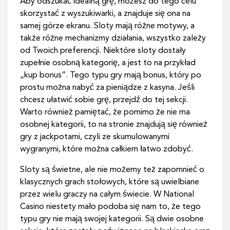
Aby odszukać idealną grę, możesz do tego celu
skorzystać z wyszukiwarki, a znajduje się ona na
samej górze ekranu. Sloty mają różne motywy, a
także różne mechanizmy działania, wszystko zależy
od Twoich preferencji. Niektóre sloty dostały
zupełnie osobną kategorię, a jest to na przykład
„kup bonus”. Tego typu gry mają bonus, który po
prostu można nabyć za pieniądze z kasyna. Jeśli
chcesz ułatwić sobie grę, przejdź do tej sekcji.
Warto również pamiętać, że pomimo że nie ma
osobnej kategorii, to na stronie znajdują się również
gry z jackpotami, czyli ze skumulowanymi
wygranymi, które można całkiem łatwo zdobyć.
Sloty są świetne, ale nie możemy też zapomnieć o
klasycznych grach stołowych, które są uwielbiane
przez wielu graczy na całym świecie. W National
Casino niestety mało podoba się nam to, że tego
typu gry nie mają swojej kategorii. Są dwie osobne