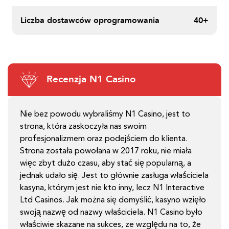
Liczba dostawców oprogramowania
40+
Recenzja N1 Casino
Nie bez powodu wybraliśmy N1 Casino, jest to
strona, która zaskoczyła nas swoim
profesjonalizmem oraz podejściem do klienta.
Strona została powołana w 2017 roku, nie miała
więc zbyt dużo czasu, aby stać się popularną, a
jednak udało się. Jest to głównie zasługa właściciela
kasyna, którym jest nie kto inny, lecz N1 Interactive
Ltd Casinos. Jak można się domyślić, kasyno wzięło
swoją nazwę od nazwy właściciela. N1 Casino było
właściwie skazane na sukces, ze względu na to, że