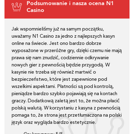
Podsumowanie i nasza ocena N1
Casino
Jak wspomnieliśmy już na samym początku,
uważamy N1 Casino za jedno z najlepszych kasyn
online na świecie. Jest ono bardzo dobrze
wyposażone w przeróżne gry, dzięki czemu nie mają
prawa się nam znudzić, codziennie odkrywanie
nowych gier z pewnością będzie przygodą. W
kasynie nie trzeba się również martwić o
bezpieczeństwo, które jest zapewnione pod
wszelkimi aspektami. Płatności są pod kontrolą,
pieniądze bardzo szybko pojawiają się na kontach
graczy. Dodatkową zaletą jest to, że można płacić
polską walutą. W korzystaniu z kasyna z pewnością
pomaga to, że strona jest przetłumaczona na polski
język oraz wygląda bardzo estetycznie.