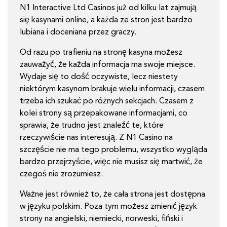
N1 Interactive Ltd Casinos już od kilku lat zajmują
się kasynami online, a każda ze stron jest bardzo
lubiana i doceniana przez graczy.
Od razu po trafieniu na stronę kasyna możesz
zauważyć, że każda informacja ma swoje miejsce.
Wydaje się to dość oczywiste, lecz niestety
niektórym kasynom brakuje wielu informacji, czasem
trzeba ich szukać po różnych sekcjach. Czasem z
kolei strony są przepakowane informacjami, co
sprawia, że trudno jest znaleźć te, które
rzeczywiście nas interesują. Z N1 Casino na
szczęście nie ma tego problemu, wszystko wygląda
bardzo przejrzyście, więc nie musisz się martwić, że
czegoś nie zrozumiesz.
Ważne jest również to, że cała strona jest dostępna
w języku polskim. Poza tym możesz zmienić język
strony na angielski, niemiecki, norweski, fiński i