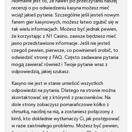
Normalne jest to, że nawet po przeczytaniu naszej
recenzji o po odwiedzeniu kasyna możesz mieć
wciąż jakieś pytania. Szczególnie jeśli jesteś nowym
fanem gier kasynowych, możesz łatwo zgubić się w
tak wielu informacjach. Możesz być jednak pewien,
że korzystając z N1 Casino, zawsze będziesz mieć
jasno przedstawione informacje. Jeśli nie jesteś
czegoś pewien, pierwsze, co powinieneś zrobić, to
odwiedzić stronę z FAQ. Często zadawane pytania
mogą zawierać również i Twoje pytanie wraz z
odpowiedzią, jakiej szukasz.
Kasyno nie jest w stanie umieścić wszystkich
odpowiedzi na pytania. Dlatego na stronie można
skontaktować się z którymś z pracowników. Na
dole strony zobaczysz pomarańczowe kółko z
chmurką, naciśnij na nią, a zostaniesz połączony z
kimś, kto dokładnie wytłumaczy Ci, jak postępować
w razie zaistniałego problemu. Możesz być pewien,