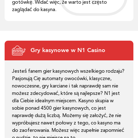
gotówkę. Widać więc, że warto jest często
zaglądać do kasyna.
Gry kasynowe w N1 Casino
Jesteś fanem gier kasynowych wszelkiego rodzaju?
Pasjonują Cię automaty owocówki, klasyczne,
nowoczesne, gry karciane i tak naprawdę sam nie
możesz zdecydować, które są najlepsze? N1 jest
dla Ciebie idealnym miejscem. Kasyno skupia w
sobie ponad 4500 gier kasynowych, co jest
naprawdę dużą liczbą. Możemy się założyć, że nie
wypróbujesz nawet połowy z tego, co kasyno ma
do zaoferowania. Możesz więc zupełnie zapomnieć
o nudzie, to nie miejsce na to.