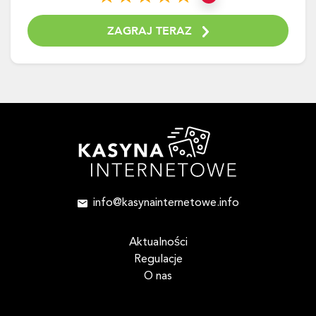
ZAGRAJ TERAZ
info@kasynainternetowe.info
Aktualności
Regulacje
O nas