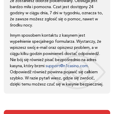
że zostaniesz dobrze pokierowany. Obsługa jest
bardzo miła i pomocna. Czat jest dostępny 24
godziny w ciągu dnia, 7 dni w tygodniu, oznacza to,
że zawsze możesz zgłosić się o pomoc, nawet w
środku nocy.
Innym sposobem kontaktu z kasynem jest
wypełnienie specjalnego formularza. Wystarczy, że
wpiszesz swój e-mail oraz opiszesz problem, a w
ciągu kilku godzin powinieneś dostać odpowiedź.
Nie bój się również pisać bezpośrednio na adres
kasyna, który brzmi
support@n1casino.com
.
Odpowiedź również powinna pojawić się całkiem
szybko. W razie pytań wiesz, gdzie się zwrócić,
dzięki temu możesz czuć się w kasynie bezpieczniej.