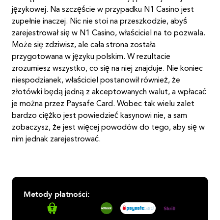
językowej. Na szczęście w przypadku N1 Casino jest
zupełnie inaczej. Nic nie stoi na przeszkodzie, abyś
zarejestrował się w N1 Casino, właściciel na to pozwala.
Może się zdziwisz, ale cała strona została
przygotowana w języku polskim. W rezultacie
zrozumiesz wszystko, co się na niej znajduje. Nie koniec
niespodzianek, właściciel postanowił również, że
złotówki będą jedną z akceptowanych walut, a wpłacać
je można przez Paysafe Card. Wobec tak wielu zalet
bardzo ciężko jest powiedzieć kasynowi nie, a sam
zobaczysz, że jest więcej powodów do tego, aby się w
nim jednak zarejestrować.
Metody płatności: