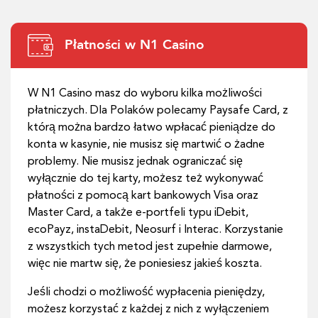
Płatności w N1 Casino
W N1 Casino masz do wyboru kilka możliwości
płatniczych. Dla Polaków polecamy Paysafe Card, z
którą można bardzo łatwo wpłacać pieniądze do
konta w kasynie, nie musisz się martwić o żadne
problemy. Nie musisz jednak ograniczać się
wyłącznie do tej karty, możesz też wykonywać
płatności z pomocą kart bankowych Visa oraz
Master Card, a także e-portfeli typu iDebit,
ecoPayz, instaDebit, Neosurf i Interac. Korzystanie
z wszystkich tych metod jest zupełnie darmowe,
więc nie martw się, że poniesiesz jakieś koszta.
Jeśli chodzi o możliwość wypłacenia pieniędzy,
możesz korzystać z każdej z nich z wyłączeniem