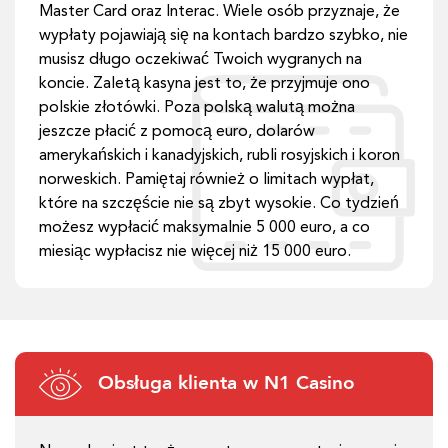
Master Card oraz Interac. Wiele osób przyznaje, że
wypłaty pojawiają się na kontach bardzo szybko, nie
musisz długo oczekiwać Twoich wygranych na
koncie. Zaletą kasyna jest to, że przyjmuje ono
polskie złotówki. Poza polską walutą można
jeszcze płacić z pomocą euro, dolarów
amerykańskich i kanadyjskich, rubli rosyjskich i koron
norweskich. Pamiętaj również o limitach wypłat,
które na szczęście nie są zbyt wysokie. Co tydzień
możesz wypłacić maksymalnie 5 000 euro, a co
miesiąc wypłacisz nie więcej niż 15 000 euro.
Obsługa klienta w N1 Casino