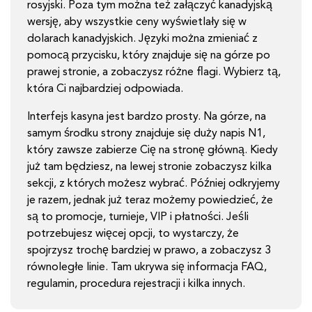
rosyjski. Poza tym można też załączyć kanadyjską
wersję, aby wszystkie ceny wyświetlały się w
dolarach kanadyjskich. Języki można zmieniać z
pomocą przycisku, który znajduje się na górze po
prawej stronie, a zobaczysz różne flagi. Wybierz tą,
która Ci najbardziej odpowiada.
Interfejs kasyna jest bardzo prosty. Na górze, na
samym środku strony znajduje się duży napis N1,
który zawsze zabierze Cię na stronę główną. Kiedy
już tam będziesz, na lewej stronie zobaczysz kilka
sekcji, z których możesz wybrać. Później odkryjemy
je razem, jednak już teraz możemy powiedzieć, że
są to promocje, turnieje, VIP i płatności. Jeśli
potrzebujesz więcej opcji, to wystarczy, że
spojrzysz trochę bardziej w prawo, a zobaczysz 3
równoległe linie. Tam ukrywa się informacja FAQ,
regulamin, procedura rejestracji i kilka innych.