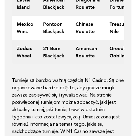
Island
Blackjack
Roulette
Fortune
Mexico
Pontoon
Chinese
Treasure
Wins
Blackjack
Roulette
Nile
Zodiac
21 Burn
American
Greedy
Wheel
Blackjack
Roulette
Goblins
Turnieje są bardzo ważną częścią N1 Casino. Są one
organizowane bardzo często, aby gracze mogli
zawsze zapisywać się i rywalizować. Na stronie
poświęconej turniejom można zobaczyć, jaki jest
aktualny turniej, jaki turniej trwał w ostatnim
tygodniu i kto został zwycięzcą. Umieszczona jest
również informacja na temat tego, jakie są
nadchodzące turnieje. W N1 Casino zawsze jest