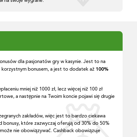
ał na swoje wygrane.
bonusów dla pasjonatów gry w kasynie. Jest to na
100%
ię korzystnym bonusem, a jest to dodatek aż
aceniu mniej niż 1000 zł, lecz więcej niż 100 zł
towe, a następnie na Twoim koncie pojawi się drugie
egranych zakładów, więc jest to bardzo ciekawa
ad bonusy, które zazwyczaj oferują od 30% do 50%
a może nie obowiązywać. Cashback obowiązuje