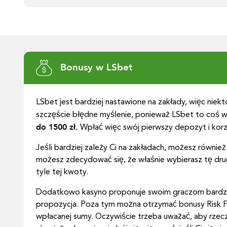
Bonusy w LSbet
LSbet jest bardziej nastawione na zakłady, więc niek
szczęście błędne myślenie, ponieważ LSbet to coś wi
do 1500 zł.
Wpłać więc swój pierwszy depozyt i kor
Jeśli bardziej zależy Ci na zakładach, możesz również
możesz zdecydować się, że właśnie wybierasz tę dru
tyle tej kwoty.
Dodatkowo kasyno proponuje swoim graczom bardzo a
propozycja. Poza tym można otrzymać bonusy Risk Fr
wpłacanej sumy. Oczywiście trzeba uważać, aby rze