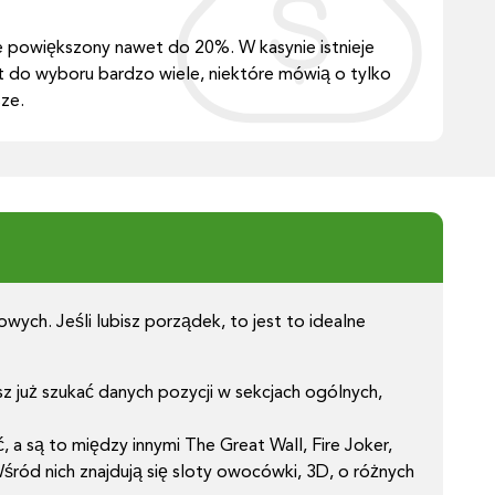
 powiększony nawet do 20%. W kasynie istnieje
st do wyboru bardzo wiele, niektóre mówią o tylko
sze.
wych. Jeśli lubisz porządek, to jest to idealne
sz już szukać danych pozycji w sekcjach ogólnych,
, a są to między innymi The Great Wall, Fire Joker,
Wśród nich znajdują się sloty owocówki, 3D, o różnych