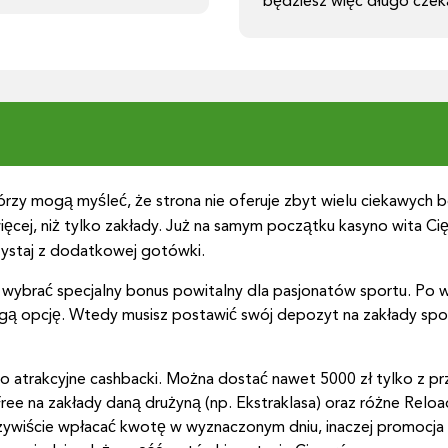
będziesz więc długo czek
tórzy mogą myśleć, że strona nie oferuje zbyt wielu ciekawych 
ęcej, niż tylko zakłady. Już na samym początku kasyno wita C
zystaj z dodatkowej gotówki.
 wybrać specjalny bonus powitalny dla pasjonatów sportu. Po wpł
gą opcję. Wtedy musisz postawić swój depozyt na zakłady spor
trakcyjne cashbacki. Można dostać nawet 5000 zł tylko z prz
ee na zakłady daną drużyną (np. Ekstraklasa) oraz różne Relo
czywiście wpłacać kwotę w wyznaczonym dniu, inaczej promocj