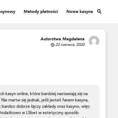
asynowy
Metody płatności
Nowe kasyna
Autorstwa Magdalena
22 czerwca, 2020
h kasyn online, które bardziej nastawiają się na
Nie martw się jednak, jeśli jesteś fanem kasyna,
et bardzo dobrze łączy zakłady oraz kasyno, więc
. Dodatkowo w LSbet w estetyczny sposób