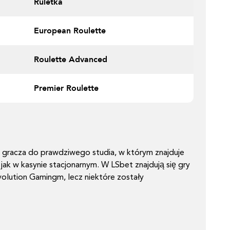
Ruletka
European Roulette
Roulette Advanced
Premier Roulette
zą gracza do prawdziwego studia, w którym znajduje
jak w kasynie stacjonarnym. W LSbet znajdują się gry
Evolution Gamingm, lecz niektóre zostały