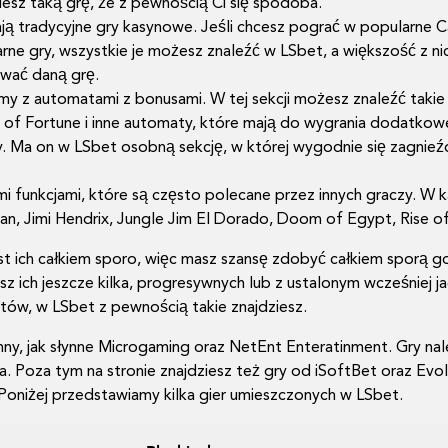
sz taką grę, że z pewnością Ci się spodoba.
ją tradycyjne gry kasynowe. Jeśli chcesz pograć w popularne Ca
rne gry, wszystkie je możesz znaleźć w LSbet, a większość z ni
wać daną grę.
amy z automatami z bonusami. W tej sekcji możesz znaleźć takie
 of Fortune i inne automaty, które mają do wygrania dodatkow
 Ma on w LSbet osobną sekcję, w której wygodnie się zagnieźdz
wymi funkcjami, które są często polecane przez innych graczy.
rzan, Jimi Hendrix, Jungle Jim El Dorado, Doom of Egypt, Rise of
st ich całkiem sporo, więc masz szansę zdobyć całkiem sporą 
sz ich jeszcze kilka, progresywnych lub z ustalonym wcześniej 
ów, w LSbet z pewnością takie znajdziesz.
ny, jak słynne Microgaming oraz NetEnt Enteratinment. Gry nal
na. Poza tym na stronie znajdziesz też gry od iSoftBet oraz E
. Poniżej przedstawiamy kilka gier umieszczonych w LSbet.