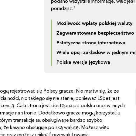
podano wszystkie informacje, więc jeśl
poradzisz."
Możliwość wpłaty polskiej waluty
Zagwarantowane bezpieczeństwo
Estetyczna strona internetowa
Wiele opcji zakładów w jednym mi
Polska wersja językowa
ogą rejestrować się Polscy gracze. Nie martw się, że ze
lności, nic takiego się nie stanie, ponieważ LSbet jest
cencją. Cała strona jest dostępna po polsku oraz w innych
ormacje na stronie. Dodatkowo gracze mogą korzystać z
którym transakcje są obsługiwane bardzo szybko.
o, że kasyno obsługuje polską walutę. Możesz więc
ucie oraz możesz uniknąć przewalutowania.