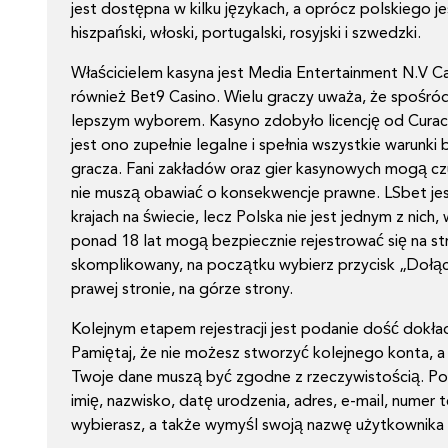
jest dostępna w kilku językach, a oprócz polskiego jes
hiszpański, włoski, portugalski, rosyjski i szwedzki.
Właścicielem kasyna jest Media Entertainment N.V Ca
również Bet9 Casino. Wielu graczy uważa, że spośró
lepszym wyborem. Kasyno zdobyło licencję od Curac
jest ono zupełnie legalne i spełnia wszystkie warunk
gracza. Fani zakładów oraz gier kasynowych mogą czuć
nie muszą obawiać o konsekwencje prawne. LSbet jes
krajach na świecie, lecz Polska nie jest jednym z nich
ponad 18 lat mogą bezpiecznie rejestrować się na str
skomplikowany, na początku wybierz przycisk „Dołąc
prawej stronie, na górze strony.
Kolejnym etapem rejestracji jest podanie dość dok
Pamiętaj, że nie możesz stworzyć kolejnego konta, a
Twoje dane muszą być zgodne z rzeczywistością. Po
imię, nazwisko, datę urodzenia, adres, e-mail, numer t
wybierasz, a także wymyśl swoją nazwę użytkownika i