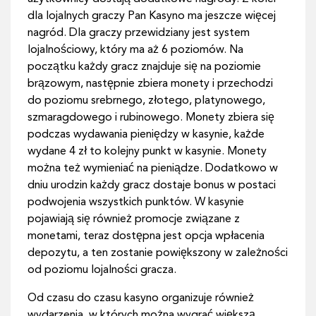
dla lojalnych graczy Pan Kasyno ma jeszcze więcej
nagród. Dla graczy przewidziany jest system
lojalnościowy, który ma aż 6 poziomów. Na
początku każdy gracz znajduje się na poziomie
brązowym, następnie zbiera monety i przechodzi
do poziomu srebrnego, złotego, platynowego,
szmaragdowego i rubinowego. Monety zbiera się
podczas wydawania pieniędzy w kasynie, każde
wydane 4 zł to kolejny punkt w kasynie. Monety
można też wymieniać na pieniądze. Dodatkowo w
dniu urodzin każdy gracz dostaje bonus w postaci
podwojenia wszystkich punktów. W kasynie
pojawiają się również promocje związane z
monetami, teraz dostępna jest opcja wpłacenia
depozytu, a ten zostanie powiększony w zależności
od poziomu lojalności gracza.
Od czasu do czasu kasyno organizuje również
wydarzenia, w których można wygrać większą