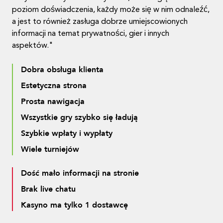
poziom doświadczenia, każdy może się w nim odnaleźć,
a jest to również zasługa dobrze umiejscowionych
informacji na temat prywatności, gier i innych
aspektów."
Dobra obsługa klienta
Estetyczna strona
Prosta nawigacja
Wszystkie gry szybko się ładują
Szybkie wpłaty i wypłaty
Wiele turniejów
Dość mało informacji na stronie
Brak live chatu
Kasyno ma tylko 1 dostawcę