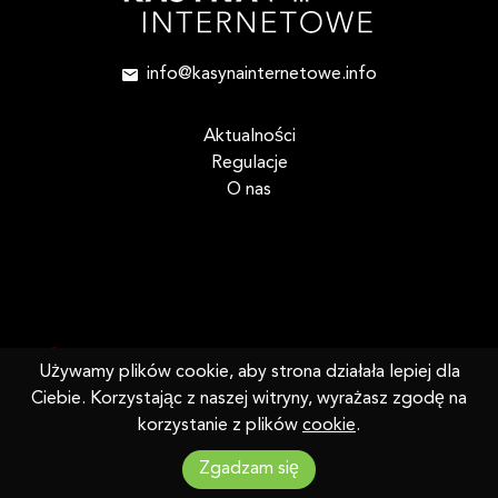
info@kasynainternetowe.info
Aktualności
Regulacje
O nas
Używamy plików cookie, aby strona działała lepiej dla
2026, kasynainternetowe.info. All rights reserved.
Ciebie. Korzystając z naszej witryny, wyrażasz zgodę na
Privacy Policy
Cookie Policy
and
.
Obowiązują zasady i
korzystanie z plików
cookie
.
warunki
Graj rozważnie
Zgadzam się
Kasyna
Automaty
Bonus Kasynowy
Płatności