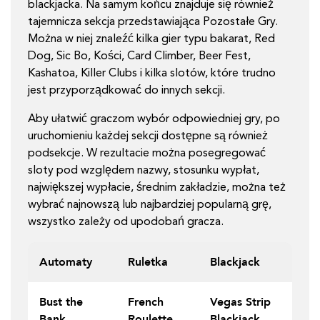
blackjacka. Na samym końcu znajduje się również
tajemnicza sekcja przedstawiająca Pozostałe Gry.
Można w niej znaleźć kilka gier typu bakarat, Red
Dog, Sic Bo, Kości, Card Climber, Beer Fest,
Kashatoa, Killer Clubs i kilka slotów, które trudno
jest przyporządkować do innych sekcji.
Aby ułatwić graczom wybór odpowiedniej gry, po
uruchomieniu każdej sekcji dostępne są również
podsekcje. W rezultacie można posegregować
sloty pod względem nazwy, stosunku wypłat,
największej wypłacie, średnim zakładzie, można też
wybrać najnowszą lub najbardziej popularną grę,
wszystko zależy od upodobań gracza.
Automaty
Ruletka
Blackjack
Bust the
French
Vegas Strip
Bank
Roulette
Blackjack