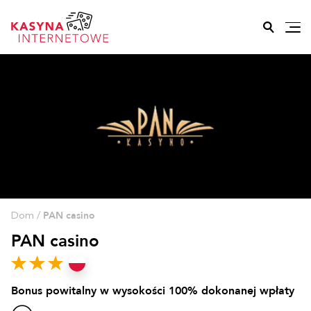
PAN casino
Dom
/
PAN casino
Bonus powitalny w wysokości 100% dokonanej wpłaty