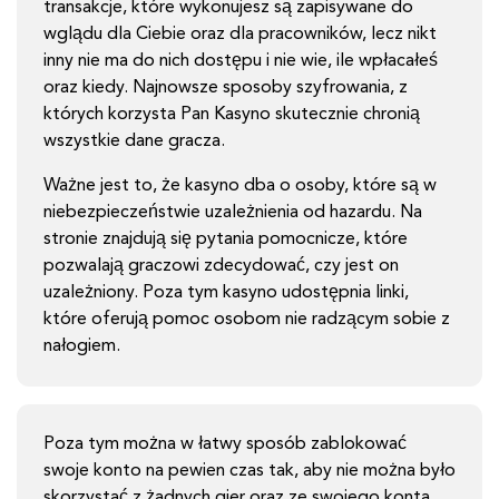
transakcje, które wykonujesz są zapisywane do
wglądu dla Ciebie oraz dla pracowników, lecz nikt
inny nie ma do nich dostępu i nie wie, ile wpłacałeś
oraz kiedy. Najnowsze sposoby szyfrowania, z
których korzysta Pan Kasyno skutecznie chronią
wszystkie dane gracza.
Ważne jest to, że kasyno dba o osoby, które są w
niebezpieczeństwie uzależnienia od hazardu. Na
stronie znajdują się pytania pomocnicze, które
pozwalają graczowi zdecydować, czy jest on
uzależniony. Poza tym kasyno udostępnia linki,
które oferują pomoc osobom nie radzącym sobie z
nałogiem.
Poza tym można w łatwy sposób zablokować
swoje konto na pewien czas tak, aby nie można było
skorzystać z żadnych gier oraz ze swojego konta.