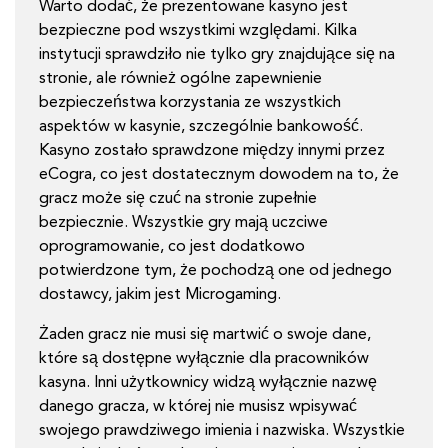
Warto dodać, że prezentowane kasyno jest
bezpieczne pod wszystkimi względami. Kilka
instytucji sprawdziło nie tylko gry znajdujące się na
stronie, ale również ogólne zapewnienie
bezpieczeństwa korzystania ze wszystkich
aspektów w kasynie, szczególnie bankowość.
Kasyno zostało sprawdzone między innymi przez
eCogra, co jest dostatecznym dowodem na to, że
gracz może się czuć na stronie zupełnie
bezpiecznie. Wszystkie gry mają uczciwe
oprogramowanie, co jest dodatkowo
potwierdzone tym, że pochodzą one od jednego
dostawcy, jakim jest Microgaming.
Żaden gracz nie musi się martwić o swoje dane,
które są dostępne wyłącznie dla pracowników
kasyna. Inni użytkownicy widzą wyłącznie nazwę
danego gracza, w której nie musisz wpisywać
swojego prawdziwego imienia i nazwiska. Wszystkie