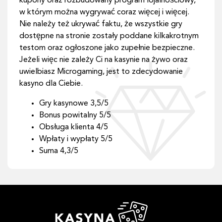
kupony oraz rozbudowany program lojalnościowy,
w którym można wygrywać coraz więcej i więcej.
Nie należy też ukrywać faktu, że wszystkie gry
dostępne na stronie zostały poddane kilkakrotnym
testom oraz ogłoszone jako zupełnie bezpieczne.
Jeżeli więc nie zależy Ci na kasynie na żywo oraz
uwielbiasz Microgaming, jest to zdecydowanie
kasyno dla Ciebie.
Gry kasynowe 3,5/5
Bonus powitalny 5/5
Obsługa klienta 4/5
Wpłaty i wypłaty 5/5
Suma 4,3/5