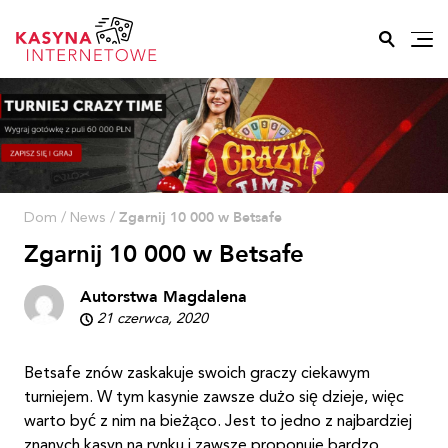
Zgarnij 10 000 w Betsafe
Dom
/
News
/
Zgarnij 10 000 w Betsafe
Autorstwa Magdalena
21 czerwca, 2020
Betsafe znów zaskakuje swoich graczy ciekawym
turniejem. W tym kasynie zawsze dużo się dzieje, więc
warto być z nim na bieżąco. Jest to jedno z najbardziej
znanych kasyn na rynku i zawsze proponuje bardzo