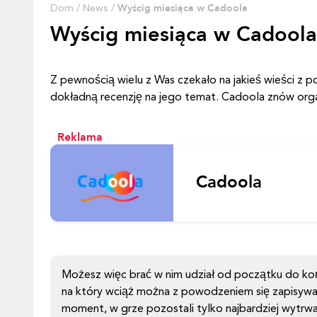
Wyścig miesiąca w Cadoola
Dom
/
News
/
Wyścig miesiąca w Cadoola
Z pewnością wielu z Was czekało na jakieś wieści z 
dokładną recenzję na jego temat. Cadoola znów organi
Reklama
Cadoola
Możesz więc brać w nim udział od początku do koń
na który wciąż można z powodzeniem się zapisywać
moment, w grze pozostali tylko najbardziej wytrwa