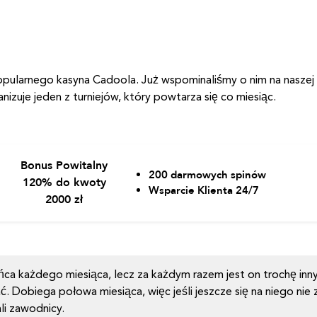
popularnego kasyna Cadoola. Już wspominaliśmy o nim na naszej
zuje jeden z turniejów, który powtarza się co miesiąc.
Bonus Powitalny
200 darmowych spinów
120% do kwoty
Wsparcie Klienta 24/7
2000 zł
ca każdego miesiąca, lecz za każdym razem jest on trochę inn
. Dobiega połowa miesiąca, więc jeśli jeszcze się na niego ni
li zawodnicy.