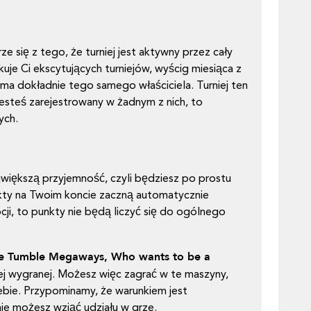
ze się z tego, że turniej jest aktywny przez cały
uje Ci ekscytujących turniejów, wyścig miesiąca z
ma dokładnie tego samego właściciela. Turniej ten
 jesteś zarejestrowany w żadnym z nich, to
ych.
ajwiększą przyjemność, czyli będziesz po prostu
unkty na Twoim koncie zaczną automatycznie
pcji, to punkty nie będą liczyć się do ogólnego
mple Tumble Megaways, Who wants to be a
j wygranej. Możesz więc zagrać w te maszyny,
ebie. Przypominamy, że warunkiem jest
nie możesz wziąć udziału w grze.