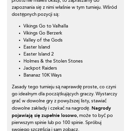
prostu nie miałeś okazji, to zapraszamy do
zapoznania się z nimi właśnie w tym turnieju. Wśród
dostępnych pozycji są:
Vikings Go to Valhalla
Vikings Go Berzerk
Valley of the Gods
Easter Island
Easter Island 2
Holmes & the Stolen Stones
Jackpot Raiders
Bananaz 10K Ways
Zasady tego turnieju są naprawdę proste, co czyni
go idealnym dla początkujących graczy. Wystarczy
grać w dowolne gry z powyższej listy, stawiać
Nagrody
dowolne zakłady i czekać na nagrodę.
pojawiają się zupełnie losowo
, może to być po
pierwszym spinie lub po 100 spinie. Spróbuj
swojego szczęścia i sam zobacz.