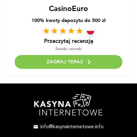
CasinoEuro
100% kwoty depozytu do 500 zł
Przeczytaj recenzję
Zasady i warunki
ZAGRAJ TERAZ
info@kasynainternetowe.info