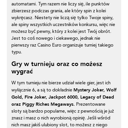
automatami. Tym razem nie liczy się, ile punktów
zbierzesz podczas grania, ale który spin z kolei
wykręcasz. Niestety nie liczą się tylko Twoje spiny,
ale spiny wszystkich uczestników konkursu, więc nie
możesz być pewny, który z kolei jest Twój obrót.
Jest to coś nowego i ciekawego, jednak nie
pierwszy raz Casino Euro organizuje turniej takiego
typu.
Gry w turnieju oraz co możesz
wygrać
W tym turnieju nie bierze udział wiele gier, jest ich
Mystery Joker, Wolf
wyłącznie 6, a są to dokładnie
Gold, Fire Joker, Jackpot 6000, Legacy of Dead
oraz Piggy Riches Megaways.
Prezentowane
sloty są bardzo popularne, więc z pewnością je już
znasz i masz o nich wyrobioną opinię. Jeśli wśród
nich masz jakiś ulubiony slot, to możesz z niego