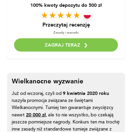
100% kwoty depozytu do 500 zł
Przeczytaj recenzję
Zasady i warunki
ZAGRAJ TERAZ
Wielkanocne wyzwanie
9 kwietnia 2020 roku
Już od wczoraj, czyli od
ruszyła promocja związana ze świętami
Wielkanocnymi. Turniej ten gwarantuje zwycięzcy
20 000 zł
nawet
, ale to nie wszystko, bo czekają
jeszcze pomniejsze nagrody. Konkurs ten ma trochę
inne zasady niż standardowe turnieje związane z