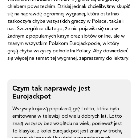
chlebem powszednim. Dzisiaj jednak chcielibyśmy skupić
się na naprawdę ogromnej wygranej, która ostatnio
zaskoczyła chyba wszystkich graczy w Polsce, także i
nas. Szczególnie dlatego, że nie pojawiła się ona w
żadnym z popularnych kasyn oraz slotów online, ale w
znanym wszystkim Polakom Eurojackpocie, w który
grają chyba wszyscy pełnoletni Polacy. Aby dowiedzieć
się więcej na temat tej wygranej, zapraszamy do lektury.
Czym tak naprawdę jest
Eurojackpot
Wszyscy kojarzą popularną grę Lotto, która była
emitowana w telewizji od wielu dobrych lat. Lotto
znają wszyscy bez względu na wiek, ponieważ jest
to klasyka, z kolei Eurojackpot jest znany w trochę