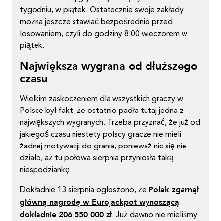
tygodniu, w piątek. Ostatecznie swoje zakłady
można jeszcze stawiać bezpośrednio przed
losowaniem, czyli do godziny 8:00 wieczorem w
piątek.
Największa wygrana od dłuższego
czasu
Wielkim zaskoczeniem dla wszystkich graczy w
Polsce był fakt, że ostatnio padła tutaj jedna z
największych wygranych. Trzeba przyznać, że już od
jakiegoś czasu niestety polscy gracze nie mieli
żadnej motywacji do grania, ponieważ nic się nie
działo, aż tu połowa sierpnia przyniosła taką
niespodziankę.
Polak zgarnął
Dokładnie 13 sierpnia ogłoszono, że
główną nagrodę w Eurojackpot wynoszącą
dokładnie 206 550 000 zł
. Już dawno nie mieliśmy