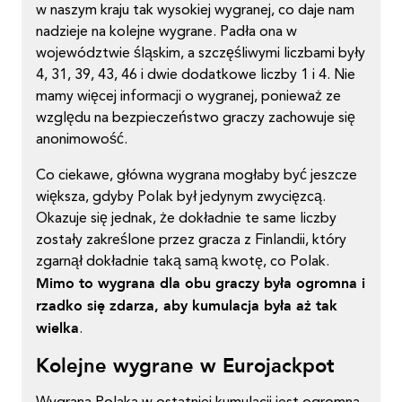
w naszym kraju tak wysokiej wygranej, co daje nam
nadzieje na kolejne wygrane. Padła ona w
województwie śląskim, a szczęśliwymi liczbami były
4, 31, 39, 43, 46 i dwie dodatkowe liczby 1 i 4. Nie
mamy więcej informacji o wygranej, ponieważ ze
względu na bezpieczeństwo graczy zachowuje się
anonimowość.
Co ciekawe, główna wygrana mogłaby być jeszcze
większa, gdyby Polak był jedynym zwycięzcą.
Okazuje się jednak, że dokładnie te same liczby
zostały zakreślone przez gracza z Finlandii, który
zgarnął dokładnie taką samą kwotę, co Polak.
Mimo to wygrana dla obu graczy była ogromna i
rzadko się zdarza, aby kumulacja była aż tak
wielka
.
Kolejne wygrane w Eurojackpot