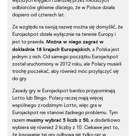
węższych kręgach i bardziej przez młodszych
odbiorców głównie dlatego, że w Polsce działa
dopiero od czterech lat.
Ze względu na swoją nazwę można się domyślić, że
Eurojackpot działa wyłącznie na terenie Europy i
Można w niego zagrać w
jest to prawda.
dokładnie 18 krajach Europejskich
, a Polska jest
jednym z nich. Od samego początku Eurojackpot
został uruchomiony w 2012 roku, ale Polacy musieli
trochę poczekać, aby również móc przyłączyć się
do gry.
Zasady gry w Eurojackpot bardzo przypominają
Lotto lub Bingo. Polacy raczej mają więcej
wspólnego z rodzimym Lotto, więc gra w
Eurojackpot nie stanowi żadnego problemu. Tym
musimy wybrać 5 liczb z 50
razem
, a dodatkowo
wybiera się również 2 liczby z 10. Ciekawe jest to,
że losowanie tej gry odbywa się tylko raz w