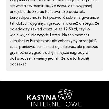
Wygrana Polaka w ostatniej kumulacji jest ogromna,
ale warto też pamiętać, że część z tej wygranej
przejdzie do Skarbu Państwa jako podatek.
Eurojackpot może też pozwolić sobie na gwarancje
tak dużych wygranych graczom również dlatego, że
pojedynczy zakład kosztuje aż 12.50 zł, czyli o
wiele więcej niż zwykłe Lotto. Na ten moment
kumulacji w Eurojackpot nie zobaczymy przez jakiś
czas, ponieważ suma musi się uzbierać, ale podczas
gry można wygrać trochę mniejsze nagrody. Z
doświadczenia wiemy jednak, że warto trochę
poczekać.