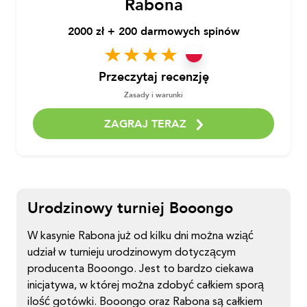
Rabona
2000 zł + 200 darmowych spinów
Przeczytaj recenzję
Zasady i warunki
ZAGRAJ TERAZ
Urodzinowy turniej Booongo
W kasynie Rabona już od kilku dni można wziąć
udział w turnieju urodzinowym dotyczącym
producenta Booongo. Jest to bardzo ciekawa
inicjatywa, w której można zdobyć całkiem sporą
ilość gotówki. Booongo oraz Rabona są całkiem