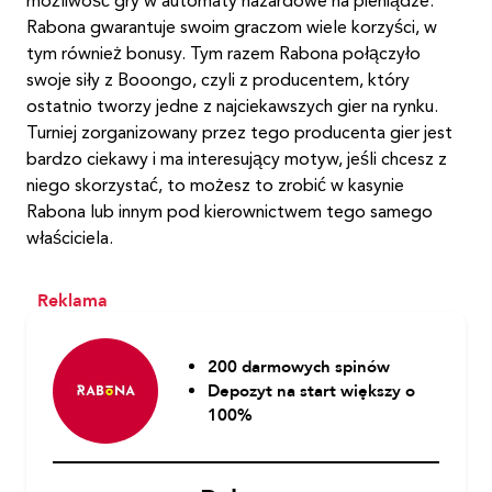
możliwość gry w automaty hazardowe na pieniądze.
Rabona gwarantuje swoim graczom wiele korzyści, w
tym również bonusy. Tym razem Rabona połączyło
swoje siły z Booongo, czyli z producentem, który
ostatnio tworzy jedne z najciekawszych gier na rynku.
Turniej zorganizowany przez tego producenta gier jest
bardzo ciekawy i ma interesujący motyw, jeśli chcesz z
niego skorzystać, to możesz to zrobić w kasynie
Rabona lub innym pod kierownictwem tego samego
właściciela.
Reklama
200 darmowych spinów
Depozyt na start większy o
100%