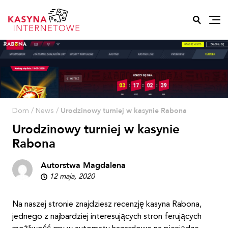
Urodzinowy turniej w kasynie Rabona
Dom
/
News
/
Urodzinowy turniej w kasynie
Rabona
Autorstwa Magdalena
12 maja, 2020
Na naszej stronie znajdziesz recenzję kasyna Rabona,
jednego z najbardziej interesujących stron ferujących