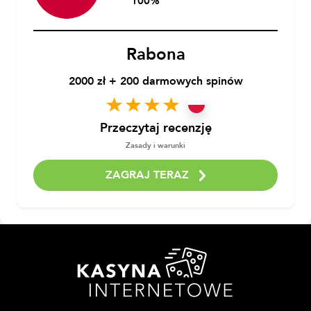
100%
Rabona
2000 zł + 200 darmowych spinów
Przeczytaj recenzję
Zasady i warunki
ZAGRAJ TERAZ