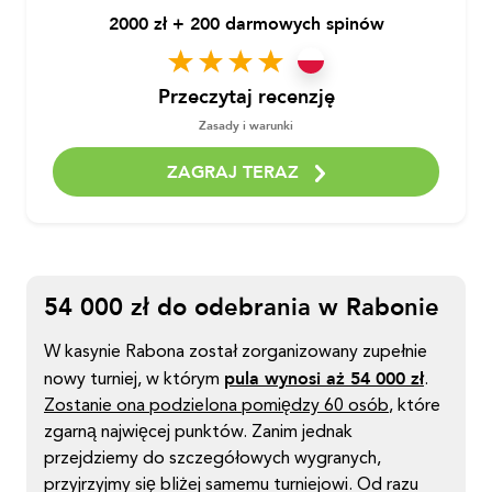
2000 zł + 200 darmowych spinów
Przeczytaj recenzję
Zasady i warunki
ZAGRAJ TERAZ
54 000 zł do odebrania w Rabonie
W kasynie Rabona został zorganizowany zupełnie
pula wynosi aż 54 000 zł
nowy turniej, w którym
.
Zostanie ona podzielona pomiędzy 60 osób
, które
zgarną najwięcej punktów. Zanim jednak
przejdziemy do szczegółowych wygranych,
przyjrzyjmy się bliżej samemu turniejowi. Od razu