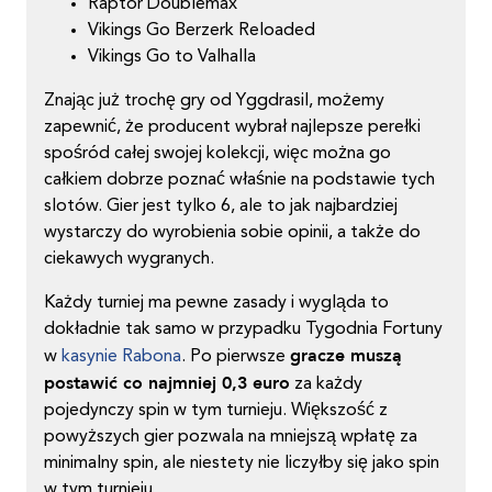
Raptor Doublemax
Vikings Go Berzerk Reloaded
Vikings Go to Valhalla
Znając już trochę gry od Yggdrasil, możemy
zapewnić, że producent wybrał najlepsze perełki
spośród całej swojej kolekcji, więc można go
całkiem dobrze poznać właśnie na podstawie tych
slotów. Gier jest tylko 6, ale to jak najbardziej
wystarczy do wyrobienia sobie opinii, a także do
ciekawych wygranych.
Każdy turniej ma pewne zasady i wygląda to
dokładnie tak samo w przypadku Tygodnia Fortuny
gracze muszą
w
kasynie Rabona
. Po pierwsze
postawić co najmniej 0,3 euro
za każdy
pojedynczy spin w tym turnieju. Większość z
powyższych gier pozwala na mniejszą wpłatę za
minimalny spin, ale niestety nie liczyłby się jako spin
w tym turnieju.