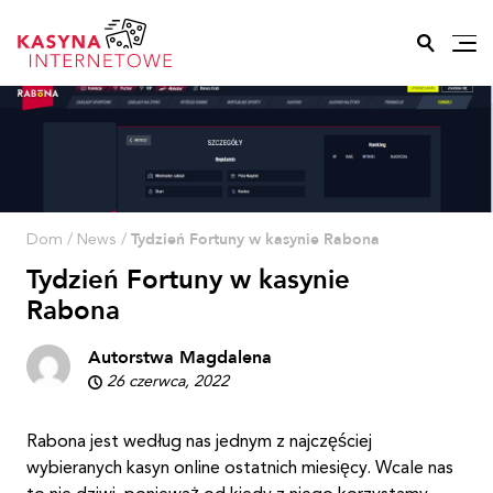
Tydzień Fortuny w kasynie Rabona
Dom
/
News
/
Tydzień Fortuny w kasynie
Rabona
Autorstwa Magdalena
26 czerwca, 2022
Rabona jest według nas jednym z najczęściej
wybieranych kasyn online ostatnich miesięcy. Wcale nas