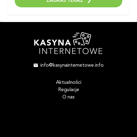
ZAGRAJ TERAZ
info@kasynainternetowe.info
Aktualności
Regulacje
O nas