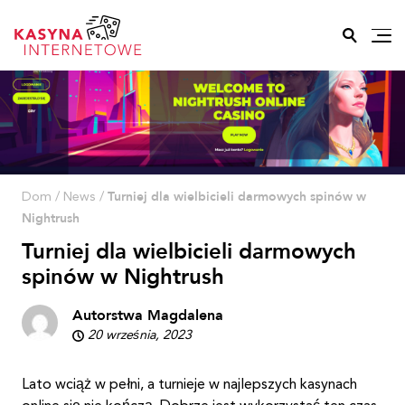
Turniej dla wielbicieli darmowych spinów w
Dom
/
News
/
Nightrush
Turniej dla wielbicieli darmowych
spinów w Nightrush
Autorstwa Magdalena
20 września, 2023
Lato wciąż w pełni, a turnieje w najlepszych kasynach