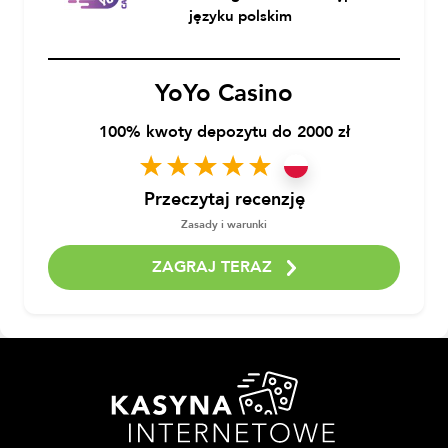
języku polskim
YoYo Casino
100% kwoty depozytu do 2000 zł
Przeczytaj recenzję
Zasady i warunki
ZAGRAJ TERAZ