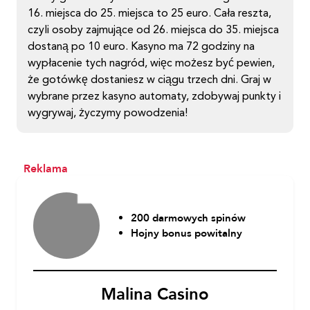
16. miejsca do 25. miejsca to 25 euro. Cała reszta,
czyli osoby zajmujące od 26. miejsca do 35. miejsca
dostaną po 10 euro. Kasyno ma 72 godziny na
wypłacenie tych nagród, więc możesz być pewien,
że gotówkę dostaniesz w ciągu trzech dni. Graj w
wybrane przez kasyno automaty, zdobywaj punkty i
wygrywaj, życzymy powodzenia!
Reklama
200 darmowych spinów
Hojny bonus powitalny
Malina Casino