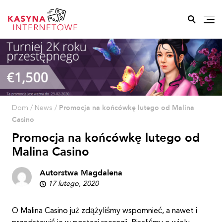
Promocja na końcówkę lutego od Malina
Dom
/
News
/
Casino
Promocja na końcówkę lutego od
Malina Casino
Autorstwa Magdalena
17 lutego, 2020
O Malina Casino już zdążyliśmy wspomnieć, a nawet i