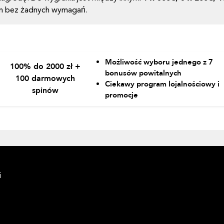
in bez żadnych wymagań.
Możliwość wyboru jednego z 7
100% do 2000 zł +
bonusów powitalnych
100 darmowych
Ciekawy program lojalnościowy i
spinów
promocje
i