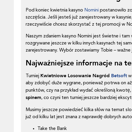
Pod koniec kwietnia kasyno
Nomini
postanowiło zor
szczęścia. Jeśli jesteś już zarejestrowany w kasyni
rzeczywiście chcesz skorzystać z tej promocji w No
Naszym zdaniem kasyno Nomini jest świetne i tam wła
rozgrywane jeszcze w kilku innych kasynach tej same
zarejestrowany. Wybór zostawiamy Tobie – ważne je
Najważniejsze informacje na te
Kwietniowe Losowanie Nagród
Betsoft
Turniej
w 
aby zdobyć duże wygrane, ponieważ potrwa on aż
punktów, czy na przykład wydać określoną kwotę,
spinem
, co czyni ten turniej jeszcze bardziej ekscy
Musimy jeszcze powiedzieć kilka słów na temat slo
już od kilku lat jest znana z naprawdę dobrych autom
Take the Bank