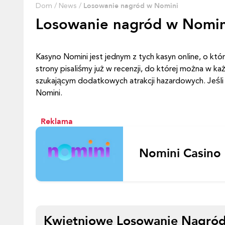
Losowanie nagród w Nomini
Dom
/
News
/
Losowanie nagród w Nomin
Kasyno Nomini jest jednym z tych kasyn online, o kt
strony pisaliśmy już w recenzji, do której można w k
szukającym dodatkowych atrakcji hazardowych. Jeśli c
Nomini.
Reklama
Nomini Casino
Kwietniowe Losowanie Nagró