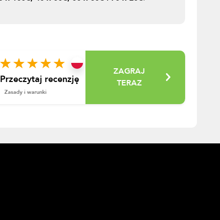
ZAGRAJ
Przeczytaj recenzję
TERAZ
Zasady i warunki