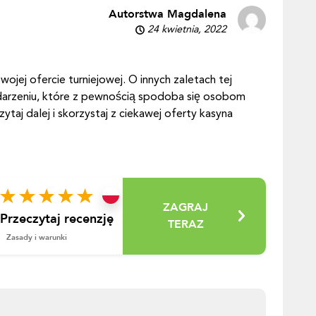
Autorstwa Magdalena
24 kwietnia, 2022
jej ofercie turniejowej. O innych zaletach tej
 wydarzeniu, które z pewnością spodoba się osobom
aj dalej i skorzystaj z ciekawej oferty kasyna
ZAGRAJ
Przeczytaj recenzję
TERAZ
Zasady i warunki