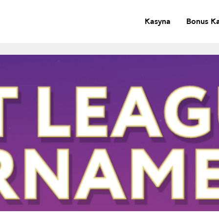
Kasyna
Bonus K