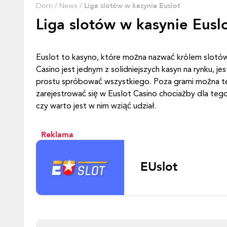
Liga slotów w kasynie Euslot
Dom
/
News
/
Liga slotów w kasynie Eusl
Euslot to kasyno, które można nazwać królem slotów.
Casino jest jednym z solidniejszych kasyn na rynku
prostu spróbować wszystkiego. Poza grami można też 
zarejestrować się w Euslot Casino chociażby dla teg
czy warto jest w nim wziąć udział.
Reklama
EUslot