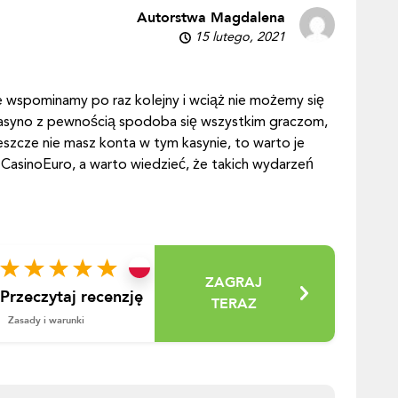
Autorstwa Magdalena
15 lutego, 2021
ne wspominamy po raz kolejny i wciąż nie możemy się
. Kasyno z pewnością spodoba się wszystkim graczom,
jeszcze nie masz konta w tym kasynie, to warto je
 CasinoEuro, a warto wiedzieć, że takich wydarzeń
ZAGRAJ
Przeczytaj recenzję
TERAZ
Zasady i warunki