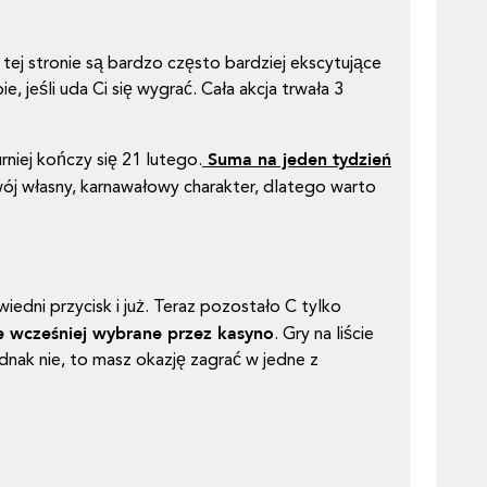
 tej stronie są bardzo często bardziej ekscytujące
, jeśli uda Ci się wygrać. Cała akcja trwała 3
Suma na jeden tydzień
urniej kończy się 21 lutego.
swój własny, karnawałowy charakter, dlatego warto
iedni przycisk i już. Teraz pozostało C tylko
ne wcześniej wybrane przez kasyno
. Gry na liście
ednak nie, to masz okazję zagrać w jedne z