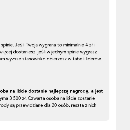
nie. Jeśli Twoja wygrana to minimalnie 4 zł i
więcej dostaniesz, jeśli w jednym spinie wygrasz
tym wyższe stanowisko obierzesz w tabeli liderów
.
oba na liście dostanie najlepszą nagrodę, a jest
yma 3 500 zł. Czwarta osoba na liście zostanie
ody są przewidziane dla 20 osób, reszta z nich