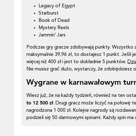
Legacy of Egypt
Starburst
Book of Dead
Mystery Reels
Jammin’ Jars
Podczas gry gracze zdobywają punkty. Wszystko zal
maksymalnie 39,96 zł, to dostajesz 1 punkt. Jeśli j
więcej niż 400 zł i jest to dokładnie 5 punktów.
Dzi
Nie musisz grać dużo, wystarczy, że zdobędziesz 
Wygrane w karnawałowym turn
Wiesz już, że na każdy tydzień, również na ten ost
to 12 500 zł
. Drugi gracz może liczyć na połowę te
nagrodzona 1 000 zł. Kolejne nagrody są rozdawane
podzieli się 50 darmowymi spinami. Każdy spin ma 