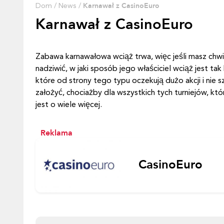
Karnawał z CasinoEuro
Dom
/
News
/
Karnawał z CasinoEuro
Zabawa karnawałowa wciąż trwa, więc jeśli masz chwi
nadziwić, w jaki sposób jego właściciel wciąż jest t
które od strony tego typu oczekują dużo akcji i nie s
założyć, chociażby dla wszystkich tych turniejów, k
jest o wiele więcej.
Reklama
CasinoEuro