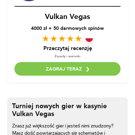
Vulkan Vegas
4000 zł + 50 darmowych spinów
Przeczytaj recenzję
Zasady i warunki
ZAGRAJ TERAZ
Turniej nowych gier w kasynie
Vulkan Vegas
Znasz już większość gier i jesteś nimi znudzony?
Masz dość powtarzających się schematów i