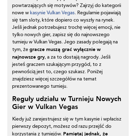
powtarzających się motywów? Zajrzyj do kategorii
nowe w
kasynie Vulkan Vegas
. Regularnie pojawiają
się tam sloty, które dopiero co wyszły na rynek.
Jeśli jednak potrzebujesz trochę więcej emocji, nie
tylko nowych gier, zapisz się do najnowszego
turnieju w Vulkan Vegas. Jego zasady polegają na
gracze muszą grać wyłącznie w
tym, że
najnowsze gry
, a za to dostają nagrody. Jeśli
jesteś graczem szukającym przygód, to z
pewnością jest to, czego szukasz. Poniżej
znajdziesz więcej szczegółów na temat
prezentowanego turnieju.
Reguły udziału w Turnieju Nowych
Gier w Vulkan Vegas
Kiedy już zarejestrujesz się w tym kasynie i wpłacisz
pierwszy depozyt, możesz od razu przejść do
Pamiętaj jednak, że
korzystania z turniejów.