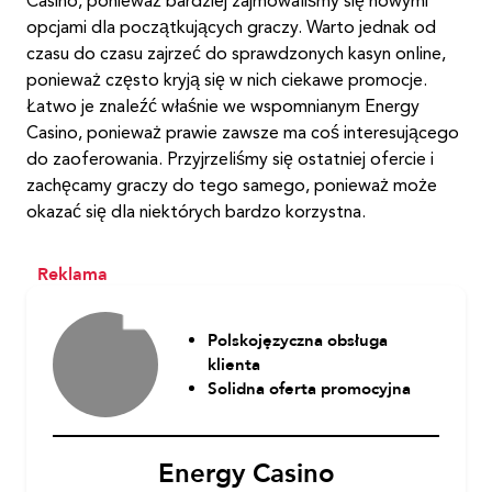
Casino, ponieważ bardziej zajmowaliśmy się nowymi
opcjami dla początkujących graczy. Warto jednak od
czasu do czasu zajrzeć do sprawdzonych kasyn online,
ponieważ często kryją się w nich ciekawe promocje.
Łatwo je znaleźć właśnie we wspomnianym Energy
Casino, ponieważ prawie zawsze ma coś interesującego
do zaoferowania. Przyjrzeliśmy się ostatniej ofercie i
zachęcamy graczy do tego samego, ponieważ może
okazać się dla niektórych bardzo korzystna.
Reklama
Polskojęzyczna obsługa
klienta
Solidna oferta promocyjna
Energy Casino