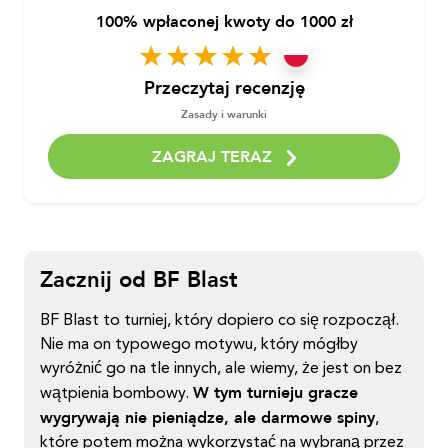
100% wpłaconej kwoty do 1000 zł
Przeczytaj recenzję
Zasady i warunki
ZAGRAJ TERAZ
Zacznij od BF Blast
BF Blast to turniej, który dopiero co się rozpoczął.
Nie ma on typowego motywu, który mógłby
wyróżnić go na tle innych, ale wiemy, że jest on bez
W tym turnieju gracze
wątpienia bombowy.
wygrywają nie pieniądze, ale darmowe spiny
,
które potem można wykorzystać na wybraną przez