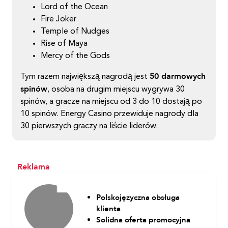
Lord of the Ocean
Fire Joker
Temple of Nudges
Rise of Maya
Mercy of the Gods
50 darmowych
Tym razem największą nagrodą jest
spinów
, osoba na drugim miejscu wygrywa 30
spinów, a gracze na miejscu od 3 do 10 dostają po
10 spinów. Energy Casino przewiduje nagrody dla
30 pierwszych graczy na liście liderów.
Reklama
Polskojęzyczna obsługa
klienta
Solidna oferta promocyjna