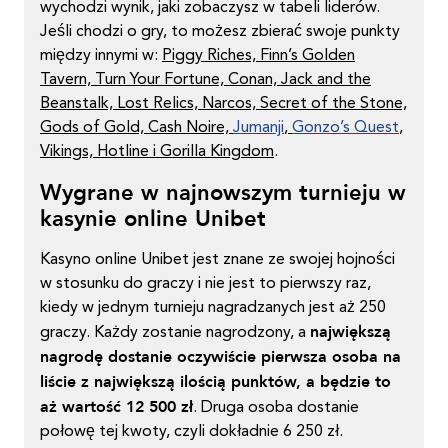
wychodzi wynik, jaki zobaczysz w tabeli liderów.
Jeśli chodzi o gry, to możesz zbierać swoje punkty
między innymi w:
Piggy Riches, Finn’s Golden
Tavern, Turn Your Fortune, Conan, Jack and the
Beanstalk, Lost Relics, Narcos, Secret of the Stone,
Gods of Gold, Cash Noire,
Jumanji
,
Gonzo’s Quest
,
Vikings, Hotline i Gorilla Kingdom
.
Wygrane w najnowszym turnieju w
kasynie online Unibet
Kasyno online Unibet jest znane ze swojej hojności
w stosunku do graczy i nie jest to pierwszy raz,
kiedy w jednym turnieju nagradzanych jest aż 250
największą
graczy. Każdy zostanie nagrodzony, a
nagrodę dostanie oczywiście pierwsza osoba na
liście z największą ilością punktów, a będzie to
aż wartość 12 500 zł
. Druga osoba dostanie
połowę tej kwoty, czyli dokładnie 6 250 zł.