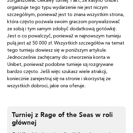
zorganizować ciekawy turniej. Fakt, że kasyno Unibet
organizuje tego typu wydarzenie nie jest niczym
szczególnym, ponieważ jest to znana wszystkim strona,
która często pozwala swoim graczom porywalizować
ze sobą i tym samym zdobyć dodatkową gotówkę.
Jest o co powalczyć, ponieważ w najnowszym turnieju
pulą jest aż 50 000 zł. Wszystkich szczegółów na temat
tego turnieju dowiesz się w poniższym artykule.
Jednocześnie zachęcamy do utworzenia konta w
Unibet, ponieważ podobne turnieje są rozgrywane
bardzo często. Jeśli więc szukasz wiele atrakcji,
koniecznie zarejestruj się na stronie i skorzystaj ze
wszystkich dobroci, jakie ona oferuje.
Turniej z Rage of the Seas w roli
głównej