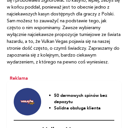
się i próbowałeś zignorować to kasyno, lepiej, żebyś się
w końcu poddał, ponieważ jest to obecnie jedno z
najciekawszych kasyn dostępnych dla graczy z Polski.
Sam możesz to zauważyć na podstawie tego, jak
często o nim wspominamy. Zawsze wybieramy
wyłącznie najciekawsze propozycje turniejowe ze świata
hazardu, a to, że Vulkan Vegas pojawia się na naszej
stronie dość często, o czymś świadczy. Zapraszamy do
zapoznania się z kolejnym, bardzo ciekawym
wydarzeniem, z którego na pewno coś wyniesiesz.
Reklama
50 darmowych spinów bez
depozytu
Solidna obsługa klienta