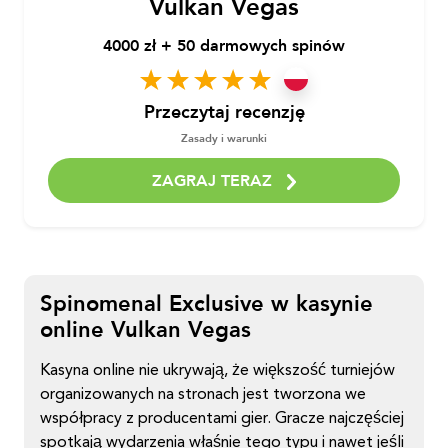
Vulkan Vegas
4000 zł + 50 darmowych spinów
Przeczytaj recenzję
Zasady i warunki
ZAGRAJ TERAZ
Spinomenal Exclusive w kasynie
online Vulkan Vegas
Kasyna online nie ukrywają, że większość turniejów
organizowanych na stronach jest tworzona we
współpracy z producentami gier. Gracze najczęściej
spotkają wydarzenia właśnie tego typu i nawet jeśli