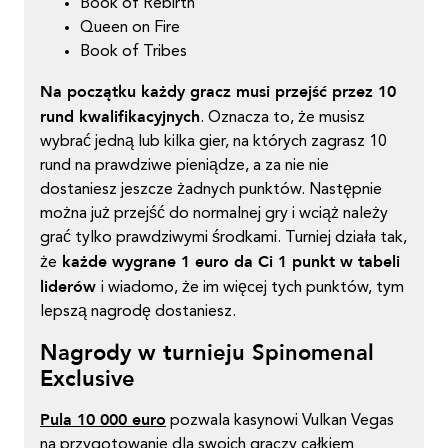
Book of Rebirth
Queen on Fire
Book of Tribes
Na początku każdy gracz musi przejść przez 10
rund kwalifikacyjnych
. Oznacza to, że musisz
wybrać jedną lub kilka gier, na których zagrasz 10
rund na prawdziwe pieniądze, a za nie nie
dostaniesz jeszcze żadnych punktów. Następnie
można już przejść do normalnej gry i wciąż należy
grać tylko prawdziwymi środkami. Turniej działa tak,
każde wygrane 1 euro da Ci 1 punkt w tabeli
że
liderów
i wiadomo, że im więcej tych punktów, tym
lepszą nagrodę dostaniesz.
Nagrody w turnieju Spinomenal
Exclusive
Pula 10 000 euro
pozwala kasynowi Vulkan Vegas
na przygotowanie dla swoich graczy całkiem