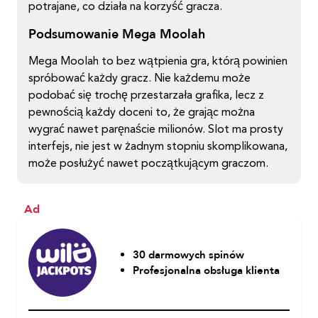
potrajane, co działa na korzyść gracza.
Podsumowanie Mega Moolah
Mega Moolah to bez wątpienia gra, którą powinien
spróbować każdy gracz. Nie każdemu może
podobać się trochę przestarzała grafika, lecz z
pewnością każdy doceni to, że grając można
wygrać nawet paręnaście milionów. Slot ma prosty
interfejs, nie jest w żadnym stopniu skomplikowana,
może posłużyć nawet początkującym graczom.
Ad
30 darmowych spinów
Profesjonalna obsługa klienta