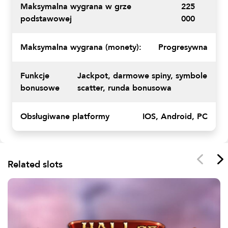
Maksymalna wygrana w grze
225
podstawowej
000
Maksymalna wygrana (monety):
Progresywna
Funkcje
Jackpot, darmowe spiny, symbole
bonusowe
scatter, runda bonusowa
Obsługiwane platformy
IOS, Android, PC
Related slots