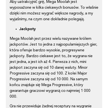
Aby uatrakcyjnić grę, Mega Moolah jest
wyposażone w kilka ciekawych bonusów. To właśnie
dzięki nim możesz wygrać większe nagrody, a my
wyjaśnimy, na czym one dokładnie polegają.
Jackpoty
Mega Moolah jest przez wielu nazywane królem
jackpotów. Jest to jedna z najpopularniejszych gier,
która oferuje bardzo wysokie, progresywne
jackpoty. Bardzo ciekawe jest to, że wygrana nie
jest jedna, a jest ich aż 4. Pierwsza z nich, mini
jackpot zaczyna się od 10 danej waluty. Minor
Progressive zaczyna się od 100. Z kolei Major
Progressive zaczyna się od 10 000. Na samym
końcu znajduje się Mega Progressive, który
gwarantuje graczowi wygraną co najmniej 1 000
000.
Gra nie przewiduje żadnej receptury na wygranie