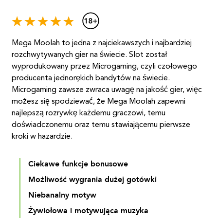
Mega Moolah to jedna z najciekawszych i najbardziej
rozchwytywanych gier na świecie. Slot został
wyprodukowany przez Microgaming, czyli czołowego
producenta jednorękich bandytów na świecie.
Microgaming zawsze zwraca uwagę na jakość gier, więc
możesz się spodziewać, że Mega Moolah zapewni
najlepszą rozrywkę każdemu graczowi, temu
doświadczonemu oraz temu stawiającemu pierwsze
kroki w hazardzie.
Ciekawe funkcje bonusowe
Możliwość wygrania dużej gotówki
Niebanalny motyw
Żywiołowa i motywująca muzyka