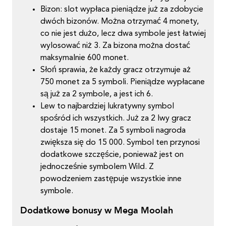
Bizon: slot wypłaca pieniądze już za zdobycie
dwóch bizonów. Można otrzymać 4 monety,
co nie jest dużo, lecz dwa symbole jest łatwiej
wylosować niż 3. Za bizona można dostać
maksymalnie 600 monet.
Słoń sprawia, że każdy gracz otrzymuje aż
750 monet za 5 symboli. Pieniądze wypłacane
są już za 2 symbole, a jest ich 6.
Lew to najbardziej lukratywny symbol
spośród ich wszystkich. Już za 2 lwy gracz
dostaje 15 monet. Za 5 symboli nagroda
zwiększa się do 15 000. Symbol ten przynosi
dodatkowe szczęście, ponieważ jest on
jednocześnie symbolem Wild. Z
powodzeniem zastępuje wszystkie inne
symbole.
Dodatkowe bonusy w Mega Moolah